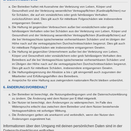
Der Betreiber haftet mit Ausnahme der Verletzung von Leben, Körper und
Gesundheit und der Verletzung wesentlicher Vertragspflichten (Kardinalpflichten) nur
für Schäden, die auf ein vorsätzliches oder grob fahrlässiges Verhalten
zurückzuführen sind. Dies gilt auch für mittelbare Folgeschäden wie insbesondere
entgangenen Gewinn.
Die Haftung ist gegenüber Verbrauchern außer bei vorsätzlichem oder grob
fahrlässigem Verhalten oder bei Schäden aus der Verletzung von Leben, Körper und
Gesundheit und der Verletzung wesentlicher Vertragspflichten (Kardinalpflichten) auf
die bei Vertragsschluss typischerweise vorhersehbaren Schäden und im übrigen der
Höhe nach auf die vertragstypischen Durchschnittsschäden begrenzt. Dies gilt auch
für mittelbare Folgeschäden wie insbesondere entgangenen Gewinn.
Die Haftung ist gegenüber Unternehmern außer bei der Verletzung von Leben,
Körper und Gesundheit oder vorsätzlichem oder grob fahrlässigem Verhalten des
Betreibers auf die bei Vertragsschluss typischerweise vorhersehbaren Schäden und
im Übrigen der Höhe nach auf die vertragstypischen Durchschnittsschäden begrenzt.
Dies gilt auch für mittelbare Schäden, insbesondere entgangenen Gewinn.
Die Haftungsbegrenzung der Absätze a bis c gilt sinngemäß auch zugunsten der
Mitarbeiter und Erfüllungsgehilfen des Betreibers.
Ansprüche für eine Haftung aus zwingendem nationalem Recht bleiben unberührt.
6. ÄNDERUNGSVORBEHALT
Der Betreiber ist berechtigt, die Nutzungsbedingungen und die Datenschutzerklärung
zu ändern. Die Änderung wird dem Nutzer per E-Mail mitgeteilt.
Der Nutzer ist berechtigt, den Änderungen zu widersprechen. Im Falle des
Widerspruchs erlischt das zwischen dem Betreiber und dem Nutzer bestehende
Vertragsverhältnis mit sofortiger Wirkung.
Die Änderungen gelten als anerkannt und verbindlich, wenn der Nutzer den
Änderungen zugestimmt hat.
Informationen über den Umgang mit deinen persönlichen Daten sind in der
Datenschutzerklärung enthalten.