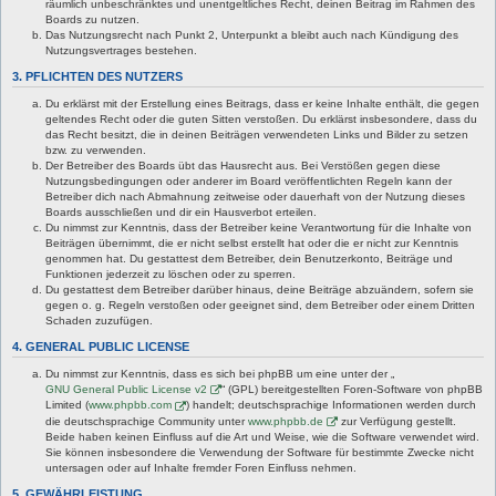
räumlich unbeschränktes und unentgeltliches Recht, deinen Beitrag im Rahmen des
Boards zu nutzen.
Das Nutzungsrecht nach Punkt 2, Unterpunkt a bleibt auch nach Kündigung des
Nutzungsvertrages bestehen.
3. PFLICHTEN DES NUTZERS
Du erklärst mit der Erstellung eines Beitrags, dass er keine Inhalte enthält, die gegen
geltendes Recht oder die guten Sitten verstoßen. Du erklärst insbesondere, dass du
das Recht besitzt, die in deinen Beiträgen verwendeten Links und Bilder zu setzen
bzw. zu verwenden.
Der Betreiber des Boards übt das Hausrecht aus. Bei Verstößen gegen diese
Nutzungsbedingungen oder anderer im Board veröffentlichten Regeln kann der
Betreiber dich nach Abmahnung zeitweise oder dauerhaft von der Nutzung dieses
Boards ausschließen und dir ein Hausverbot erteilen.
Du nimmst zur Kenntnis, dass der Betreiber keine Verantwortung für die Inhalte von
Beiträgen übernimmt, die er nicht selbst erstellt hat oder die er nicht zur Kenntnis
genommen hat. Du gestattest dem Betreiber, dein Benutzerkonto, Beiträge und
Funktionen jederzeit zu löschen oder zu sperren.
Du gestattest dem Betreiber darüber hinaus, deine Beiträge abzuändern, sofern sie
gegen o. g. Regeln verstoßen oder geeignet sind, dem Betreiber oder einem Dritten
Schaden zuzufügen.
4. GENERAL PUBLIC LICENSE
Du nimmst zur Kenntnis, dass es sich bei phpBB um eine unter der „
GNU General Public License v2
“ (GPL) bereitgestellten Foren-Software von phpBB
Limited (
www.phpbb.com
) handelt; deutschsprachige Informationen werden durch
die deutschsprachige Community unter
www.phpbb.de
zur Verfügung gestellt.
Beide haben keinen Einfluss auf die Art und Weise, wie die Software verwendet wird.
Sie können insbesondere die Verwendung der Software für bestimmte Zwecke nicht
untersagen oder auf Inhalte fremder Foren Einfluss nehmen.
5. GEWÄHRLEISTUNG