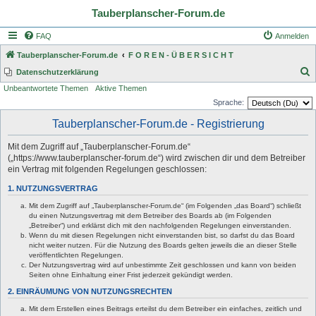
Tauberplanscher-Forum.de
FAQ
Anmelden
Tauberplanscher-Forum.de
F O R E N - Ü B E R S I C H T
S
Datenschutzerklärung
Unbeantwortete Themen
Aktive Themen
u
Sprache:
c
Tauberplanscher-Forum.de - Registrierung
h
e
Mit dem Zugriff auf „Tauberplanscher-Forum.de“
(„https://www.tauberplanscher-forum.de“) wird zwischen dir und dem Betreiber
ein Vertrag mit folgenden Regelungen geschlossen:
1. NUTZUNGSVERTRAG
Mit dem Zugriff auf „Tauberplanscher-Forum.de“ (im Folgenden „das Board“) schließt
du einen Nutzungsvertrag mit dem Betreiber des Boards ab (im Folgenden
„Betreiber“) und erklärst dich mit den nachfolgenden Regelungen einverstanden.
Wenn du mit diesen Regelungen nicht einverstanden bist, so darfst du das Board
nicht weiter nutzen. Für die Nutzung des Boards gelten jeweils die an dieser Stelle
veröffentlichten Regelungen.
Der Nutzungsvertrag wird auf unbestimmte Zeit geschlossen und kann von beiden
Seiten ohne Einhaltung einer Frist jederzeit gekündigt werden.
2. EINRÄUMUNG VON NUTZUNGSRECHTEN
Mit dem Erstellen eines Beitrags erteilst du dem Betreiber ein einfaches, zeitlich und