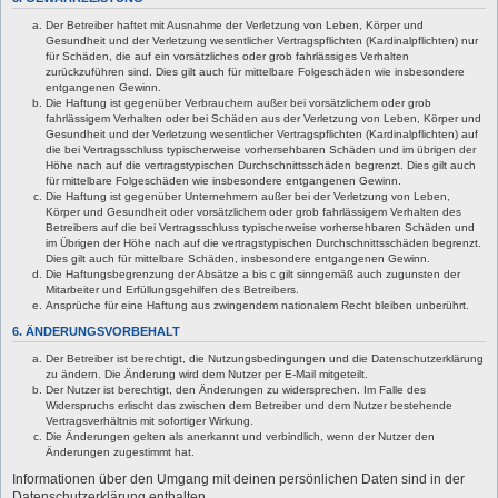
Der Betreiber haftet mit Ausnahme der Verletzung von Leben, Körper und
Gesundheit und der Verletzung wesentlicher Vertragspflichten (Kardinalpflichten) nur
für Schäden, die auf ein vorsätzliches oder grob fahrlässiges Verhalten
zurückzuführen sind. Dies gilt auch für mittelbare Folgeschäden wie insbesondere
entgangenen Gewinn.
Die Haftung ist gegenüber Verbrauchern außer bei vorsätzlichem oder grob
fahrlässigem Verhalten oder bei Schäden aus der Verletzung von Leben, Körper und
Gesundheit und der Verletzung wesentlicher Vertragspflichten (Kardinalpflichten) auf
die bei Vertragsschluss typischerweise vorhersehbaren Schäden und im übrigen der
Höhe nach auf die vertragstypischen Durchschnittsschäden begrenzt. Dies gilt auch
für mittelbare Folgeschäden wie insbesondere entgangenen Gewinn.
Die Haftung ist gegenüber Unternehmern außer bei der Verletzung von Leben,
Körper und Gesundheit oder vorsätzlichem oder grob fahrlässigem Verhalten des
Betreibers auf die bei Vertragsschluss typischerweise vorhersehbaren Schäden und
im Übrigen der Höhe nach auf die vertragstypischen Durchschnittsschäden begrenzt.
Dies gilt auch für mittelbare Schäden, insbesondere entgangenen Gewinn.
Die Haftungsbegrenzung der Absätze a bis c gilt sinngemäß auch zugunsten der
Mitarbeiter und Erfüllungsgehilfen des Betreibers.
Ansprüche für eine Haftung aus zwingendem nationalem Recht bleiben unberührt.
6. ÄNDERUNGSVORBEHALT
Der Betreiber ist berechtigt, die Nutzungsbedingungen und die Datenschutzerklärung
zu ändern. Die Änderung wird dem Nutzer per E-Mail mitgeteilt.
Der Nutzer ist berechtigt, den Änderungen zu widersprechen. Im Falle des
Widerspruchs erlischt das zwischen dem Betreiber und dem Nutzer bestehende
Vertragsverhältnis mit sofortiger Wirkung.
Die Änderungen gelten als anerkannt und verbindlich, wenn der Nutzer den
Änderungen zugestimmt hat.
Informationen über den Umgang mit deinen persönlichen Daten sind in der
Datenschutzerklärung enthalten.