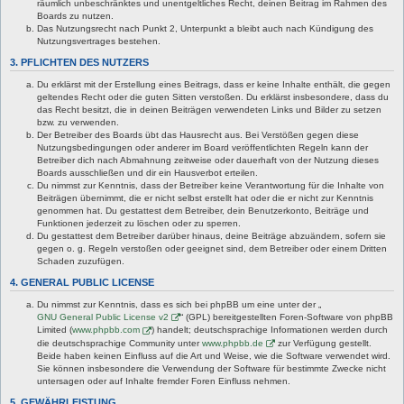
räumlich unbeschränktes und unentgeltliches Recht, deinen Beitrag im Rahmen des
Boards zu nutzen.
Das Nutzungsrecht nach Punkt 2, Unterpunkt a bleibt auch nach Kündigung des
Nutzungsvertrages bestehen.
3. PFLICHTEN DES NUTZERS
Du erklärst mit der Erstellung eines Beitrags, dass er keine Inhalte enthält, die gegen
geltendes Recht oder die guten Sitten verstoßen. Du erklärst insbesondere, dass du
das Recht besitzt, die in deinen Beiträgen verwendeten Links und Bilder zu setzen
bzw. zu verwenden.
Der Betreiber des Boards übt das Hausrecht aus. Bei Verstößen gegen diese
Nutzungsbedingungen oder anderer im Board veröffentlichten Regeln kann der
Betreiber dich nach Abmahnung zeitweise oder dauerhaft von der Nutzung dieses
Boards ausschließen und dir ein Hausverbot erteilen.
Du nimmst zur Kenntnis, dass der Betreiber keine Verantwortung für die Inhalte von
Beiträgen übernimmt, die er nicht selbst erstellt hat oder die er nicht zur Kenntnis
genommen hat. Du gestattest dem Betreiber, dein Benutzerkonto, Beiträge und
Funktionen jederzeit zu löschen oder zu sperren.
Du gestattest dem Betreiber darüber hinaus, deine Beiträge abzuändern, sofern sie
gegen o. g. Regeln verstoßen oder geeignet sind, dem Betreiber oder einem Dritten
Schaden zuzufügen.
4. GENERAL PUBLIC LICENSE
Du nimmst zur Kenntnis, dass es sich bei phpBB um eine unter der „
GNU General Public License v2
“ (GPL) bereitgestellten Foren-Software von phpBB
Limited (
www.phpbb.com
) handelt; deutschsprachige Informationen werden durch
die deutschsprachige Community unter
www.phpbb.de
zur Verfügung gestellt.
Beide haben keinen Einfluss auf die Art und Weise, wie die Software verwendet wird.
Sie können insbesondere die Verwendung der Software für bestimmte Zwecke nicht
untersagen oder auf Inhalte fremder Foren Einfluss nehmen.
5. GEWÄHRLEISTUNG