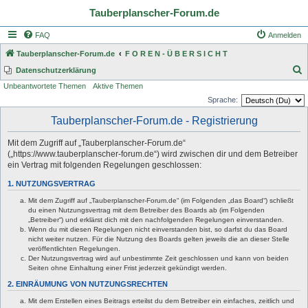
Tauberplanscher-Forum.de
FAQ
Anmelden
Tauberplanscher-Forum.de
F O R E N - Ü B E R S I C H T
S
Datenschutzerklärung
Unbeantwortete Themen
Aktive Themen
u
Sprache:
c
Tauberplanscher-Forum.de - Registrierung
h
e
Mit dem Zugriff auf „Tauberplanscher-Forum.de“
(„https://www.tauberplanscher-forum.de“) wird zwischen dir und dem Betreiber
ein Vertrag mit folgenden Regelungen geschlossen:
1. NUTZUNGSVERTRAG
Mit dem Zugriff auf „Tauberplanscher-Forum.de“ (im Folgenden „das Board“) schließt
du einen Nutzungsvertrag mit dem Betreiber des Boards ab (im Folgenden
„Betreiber“) und erklärst dich mit den nachfolgenden Regelungen einverstanden.
Wenn du mit diesen Regelungen nicht einverstanden bist, so darfst du das Board
nicht weiter nutzen. Für die Nutzung des Boards gelten jeweils die an dieser Stelle
veröffentlichten Regelungen.
Der Nutzungsvertrag wird auf unbestimmte Zeit geschlossen und kann von beiden
Seiten ohne Einhaltung einer Frist jederzeit gekündigt werden.
2. EINRÄUMUNG VON NUTZUNGSRECHTEN
Mit dem Erstellen eines Beitrags erteilst du dem Betreiber ein einfaches, zeitlich und