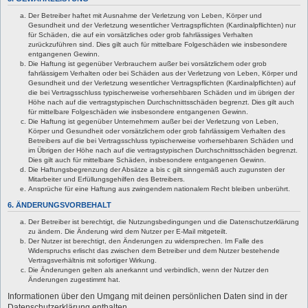
Der Betreiber haftet mit Ausnahme der Verletzung von Leben, Körper und
Gesundheit und der Verletzung wesentlicher Vertragspflichten (Kardinalpflichten) nur
für Schäden, die auf ein vorsätzliches oder grob fahrlässiges Verhalten
zurückzuführen sind. Dies gilt auch für mittelbare Folgeschäden wie insbesondere
entgangenen Gewinn.
Die Haftung ist gegenüber Verbrauchern außer bei vorsätzlichem oder grob
fahrlässigem Verhalten oder bei Schäden aus der Verletzung von Leben, Körper und
Gesundheit und der Verletzung wesentlicher Vertragspflichten (Kardinalpflichten) auf
die bei Vertragsschluss typischerweise vorhersehbaren Schäden und im übrigen der
Höhe nach auf die vertragstypischen Durchschnittsschäden begrenzt. Dies gilt auch
für mittelbare Folgeschäden wie insbesondere entgangenen Gewinn.
Die Haftung ist gegenüber Unternehmern außer bei der Verletzung von Leben,
Körper und Gesundheit oder vorsätzlichem oder grob fahrlässigem Verhalten des
Betreibers auf die bei Vertragsschluss typischerweise vorhersehbaren Schäden und
im Übrigen der Höhe nach auf die vertragstypischen Durchschnittsschäden begrenzt.
Dies gilt auch für mittelbare Schäden, insbesondere entgangenen Gewinn.
Die Haftungsbegrenzung der Absätze a bis c gilt sinngemäß auch zugunsten der
Mitarbeiter und Erfüllungsgehilfen des Betreibers.
Ansprüche für eine Haftung aus zwingendem nationalem Recht bleiben unberührt.
6. ÄNDERUNGSVORBEHALT
Der Betreiber ist berechtigt, die Nutzungsbedingungen und die Datenschutzerklärung
zu ändern. Die Änderung wird dem Nutzer per E-Mail mitgeteilt.
Der Nutzer ist berechtigt, den Änderungen zu widersprechen. Im Falle des
Widerspruchs erlischt das zwischen dem Betreiber und dem Nutzer bestehende
Vertragsverhältnis mit sofortiger Wirkung.
Die Änderungen gelten als anerkannt und verbindlich, wenn der Nutzer den
Änderungen zugestimmt hat.
Informationen über den Umgang mit deinen persönlichen Daten sind in der
Datenschutzerklärung enthalten.