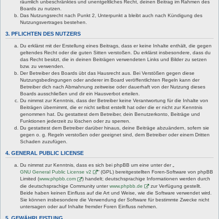
räumlich unbeschränktes und unentgeltliches Recht, deinen Beitrag im Rahmen des
Boards zu nutzen.
Das Nutzungsrecht nach Punkt 2, Unterpunkt a bleibt auch nach Kündigung des
Nutzungsvertrages bestehen.
3. PFLICHTEN DES NUTZERS
Du erklärst mit der Erstellung eines Beitrags, dass er keine Inhalte enthält, die gegen
geltendes Recht oder die guten Sitten verstoßen. Du erklärst insbesondere, dass du
das Recht besitzt, die in deinen Beiträgen verwendeten Links und Bilder zu setzen
bzw. zu verwenden.
Der Betreiber des Boards übt das Hausrecht aus. Bei Verstößen gegen diese
Nutzungsbedingungen oder anderer im Board veröffentlichten Regeln kann der
Betreiber dich nach Abmahnung zeitweise oder dauerhaft von der Nutzung dieses
Boards ausschließen und dir ein Hausverbot erteilen.
Du nimmst zur Kenntnis, dass der Betreiber keine Verantwortung für die Inhalte von
Beiträgen übernimmt, die er nicht selbst erstellt hat oder die er nicht zur Kenntnis
genommen hat. Du gestattest dem Betreiber, dein Benutzerkonto, Beiträge und
Funktionen jederzeit zu löschen oder zu sperren.
Du gestattest dem Betreiber darüber hinaus, deine Beiträge abzuändern, sofern sie
gegen o. g. Regeln verstoßen oder geeignet sind, dem Betreiber oder einem Dritten
Schaden zuzufügen.
4. GENERAL PUBLIC LICENSE
Du nimmst zur Kenntnis, dass es sich bei phpBB um eine unter der „
GNU General Public License v2
“ (GPL) bereitgestellten Foren-Software von phpBB
Limited (
www.phpbb.com
) handelt; deutschsprachige Informationen werden durch
die deutschsprachige Community unter
www.phpbb.de
zur Verfügung gestellt.
Beide haben keinen Einfluss auf die Art und Weise, wie die Software verwendet wird.
Sie können insbesondere die Verwendung der Software für bestimmte Zwecke nicht
untersagen oder auf Inhalte fremder Foren Einfluss nehmen.
5. GEWÄHRLEISTUNG