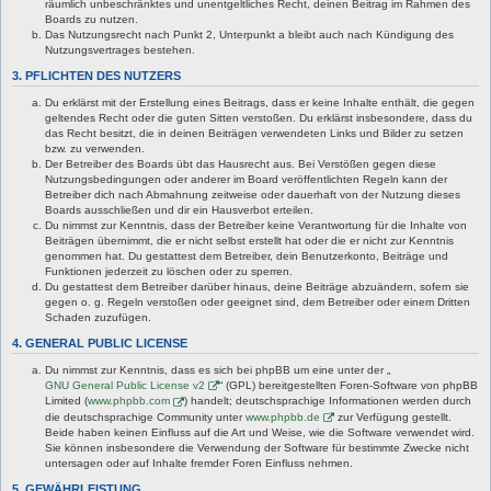
räumlich unbeschränktes und unentgeltliches Recht, deinen Beitrag im Rahmen des
Boards zu nutzen.
Das Nutzungsrecht nach Punkt 2, Unterpunkt a bleibt auch nach Kündigung des
Nutzungsvertrages bestehen.
3. PFLICHTEN DES NUTZERS
Du erklärst mit der Erstellung eines Beitrags, dass er keine Inhalte enthält, die gegen
geltendes Recht oder die guten Sitten verstoßen. Du erklärst insbesondere, dass du
das Recht besitzt, die in deinen Beiträgen verwendeten Links und Bilder zu setzen
bzw. zu verwenden.
Der Betreiber des Boards übt das Hausrecht aus. Bei Verstößen gegen diese
Nutzungsbedingungen oder anderer im Board veröffentlichten Regeln kann der
Betreiber dich nach Abmahnung zeitweise oder dauerhaft von der Nutzung dieses
Boards ausschließen und dir ein Hausverbot erteilen.
Du nimmst zur Kenntnis, dass der Betreiber keine Verantwortung für die Inhalte von
Beiträgen übernimmt, die er nicht selbst erstellt hat oder die er nicht zur Kenntnis
genommen hat. Du gestattest dem Betreiber, dein Benutzerkonto, Beiträge und
Funktionen jederzeit zu löschen oder zu sperren.
Du gestattest dem Betreiber darüber hinaus, deine Beiträge abzuändern, sofern sie
gegen o. g. Regeln verstoßen oder geeignet sind, dem Betreiber oder einem Dritten
Schaden zuzufügen.
4. GENERAL PUBLIC LICENSE
Du nimmst zur Kenntnis, dass es sich bei phpBB um eine unter der „
GNU General Public License v2
“ (GPL) bereitgestellten Foren-Software von phpBB
Limited (
www.phpbb.com
) handelt; deutschsprachige Informationen werden durch
die deutschsprachige Community unter
www.phpbb.de
zur Verfügung gestellt.
Beide haben keinen Einfluss auf die Art und Weise, wie die Software verwendet wird.
Sie können insbesondere die Verwendung der Software für bestimmte Zwecke nicht
untersagen oder auf Inhalte fremder Foren Einfluss nehmen.
5. GEWÄHRLEISTUNG