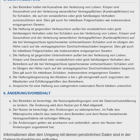
Der Betreiber haftet mit Ausnahme der Verletzung von Leben, Körper und
Gesundheit und der Verletzung wesentlicher Vertragspflichten (Kardinalpflichten) nur
für Schäden, die auf ein vorsätzliches oder grob fahrlässiges Verhalten
zurückzuführen sind. Dies gilt auch für mittelbare Folgeschäden wie insbesondere
entgangenen Gewinn.
Die Haftung ist gegenüber Verbrauchern außer bei vorsätzlichem oder grob
fahrlässigem Verhalten oder bei Schäden aus der Verletzung von Leben, Körper und
Gesundheit und der Verletzung wesentlicher Vertragspflichten (Kardinalpflichten) auf
die bei Vertragsschluss typischerweise vorhersehbaren Schäden und im übrigen der
Höhe nach auf die vertragstypischen Durchschnittsschäden begrenzt. Dies gilt auch
für mittelbare Folgeschäden wie insbesondere entgangenen Gewinn.
Die Haftung ist gegenüber Unternehmern außer bei der Verletzung von Leben,
Körper und Gesundheit oder vorsätzlichem oder grob fahrlässigem Verhalten des
Betreibers auf die bei Vertragsschluss typischerweise vorhersehbaren Schäden und
im Übrigen der Höhe nach auf die vertragstypischen Durchschnittsschäden begrenzt.
Dies gilt auch für mittelbare Schäden, insbesondere entgangenen Gewinn.
Die Haftungsbegrenzung der Absätze a bis c gilt sinngemäß auch zugunsten der
Mitarbeiter und Erfüllungsgehilfen des Betreibers.
Ansprüche für eine Haftung aus zwingendem nationalem Recht bleiben unberührt.
6. ÄNDERUNGSVORBEHALT
Der Betreiber ist berechtigt, die Nutzungsbedingungen und die Datenschutzerklärung
zu ändern. Die Änderung wird dem Nutzer per E-Mail mitgeteilt.
Der Nutzer ist berechtigt, den Änderungen zu widersprechen. Im Falle des
Widerspruchs erlischt das zwischen dem Betreiber und dem Nutzer bestehende
Vertragsverhältnis mit sofortiger Wirkung.
Die Änderungen gelten als anerkannt und verbindlich, wenn der Nutzer den
Änderungen zugestimmt hat.
Informationen über den Umgang mit deinen persönlichen Daten sind in der
Datenschutzerklärung enthalten.