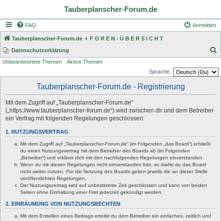
Tauberplanscher-Forum.de
FAQ
Anmelden
Tauberplanscher-Forum.de
F O R E N - Ü B E R S I C H T
S
Datenschutzerklärung
Unbeantwortete Themen
Aktive Themen
u
Sprache:
c
Tauberplanscher-Forum.de - Registrierung
h
e
Mit dem Zugriff auf „Tauberplanscher-Forum.de“
(„https://www.tauberplanscher-forum.de“) wird zwischen dir und dem Betreiber
ein Vertrag mit folgenden Regelungen geschlossen:
1. NUTZUNGSVERTRAG
Mit dem Zugriff auf „Tauberplanscher-Forum.de“ (im Folgenden „das Board“) schließt
du einen Nutzungsvertrag mit dem Betreiber des Boards ab (im Folgenden
„Betreiber“) und erklärst dich mit den nachfolgenden Regelungen einverstanden.
Wenn du mit diesen Regelungen nicht einverstanden bist, so darfst du das Board
nicht weiter nutzen. Für die Nutzung des Boards gelten jeweils die an dieser Stelle
veröffentlichten Regelungen.
Der Nutzungsvertrag wird auf unbestimmte Zeit geschlossen und kann von beiden
Seiten ohne Einhaltung einer Frist jederzeit gekündigt werden.
2. EINRÄUMUNG VON NUTZUNGSRECHTEN
Mit dem Erstellen eines Beitrags erteilst du dem Betreiber ein einfaches, zeitlich und