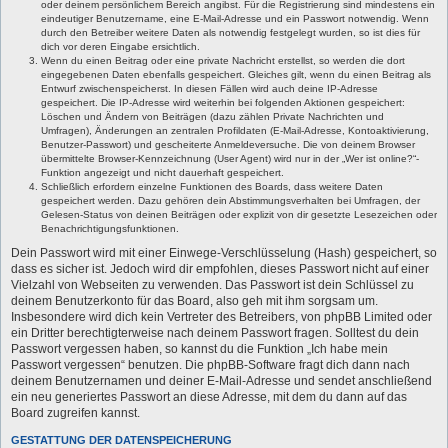
oder deinem persönlichem Bereich angibst. Für die Registrierung sind mindestens ein
eindeutiger Benutzername, eine E-Mail-Adresse und ein Passwort notwendig. Wenn
durch den Betreiber weitere Daten als notwendig festgelegt wurden, so ist dies für
dich vor deren Eingabe ersichtlich.
Wenn du einen Beitrag oder eine private Nachricht erstellst, so werden die dort
eingegebenen Daten ebenfalls gespeichert. Gleiches gilt, wenn du einen Beitrag als
Entwurf zwischenspeicherst. In diesen Fällen wird auch deine IP-Adresse
gespeichert. Die IP-Adresse wird weiterhin bei folgenden Aktionen gespeichert:
Löschen und Ändern von Beiträgen (dazu zählen Private Nachrichten und
Umfragen), Änderungen an zentralen Profildaten (E-Mail-Adresse, Kontoaktivierung,
Benutzer-Passwort) und gescheiterte Anmeldeversuche. Die von deinem Browser
übermittelte Browser-Kennzeichnung (User Agent) wird nur in der „Wer ist online?“-
Funktion angezeigt und nicht dauerhaft gespeichert.
Schließlich erfordern einzelne Funktionen des Boards, dass weitere Daten
gespeichert werden. Dazu gehören dein Abstimmungsverhalten bei Umfragen, der
Gelesen-Status von deinen Beiträgen oder explizit von dir gesetzte Lesezeichen oder
Benachrichtigungsfunktionen.
Dein Passwort wird mit einer Einwege-Verschlüsselung (Hash) gespeichert, so
dass es sicher ist. Jedoch wird dir empfohlen, dieses Passwort nicht auf einer
Vielzahl von Webseiten zu verwenden. Das Passwort ist dein Schlüssel zu
deinem Benutzerkonto für das Board, also geh mit ihm sorgsam um.
Insbesondere wird dich kein Vertreter des Betreibers, von phpBB Limited oder
ein Dritter berechtigterweise nach deinem Passwort fragen. Solltest du dein
Passwort vergessen haben, so kannst du die Funktion „Ich habe mein
Passwort vergessen“ benutzen. Die phpBB-Software fragt dich dann nach
deinem Benutzernamen und deiner E-Mail-Adresse und sendet anschließend
ein neu generiertes Passwort an diese Adresse, mit dem du dann auf das
Board zugreifen kannst.
GESTATTUNG DER DATENSPEICHERUNG