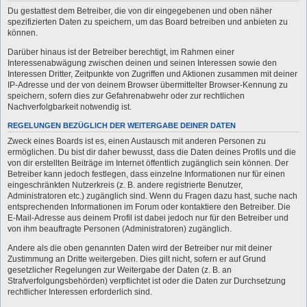
Du gestattest dem Betreiber, die von dir eingegebenen und oben näher
spezifizierten Daten zu speichern, um das Board betreiben und anbieten zu
können.
Darüber hinaus ist der Betreiber berechtigt, im Rahmen einer
Interessenabwägung zwischen deinen und seinen Interessen sowie den
Interessen Dritter, Zeitpunkte von Zugriffen und Aktionen zusammen mit deiner
IP-Adresse und der von deinem Browser übermittelter Browser-Kennung zu
speichern, sofern dies zur Gefahrenabwehr oder zur rechtlichen
Nachverfolgbarkeit notwendig ist.
REGELUNGEN BEZÜGLICH DER WEITERGABE DEINER DATEN
Zweck eines Boards ist es, einen Austausch mit anderen Personen zu
ermöglichen. Du bist dir daher bewusst, dass die Daten deines Profils und die
von dir erstellten Beiträge im Internet öffentlich zugänglich sein können. Der
Betreiber kann jedoch festlegen, dass einzelne Informationen nur für einen
eingeschränkten Nutzerkreis (z. B. andere registrierte Benutzer,
Administratoren etc.) zugänglich sind. Wenn du Fragen dazu hast, suche nach
entsprechenden Informationen im Forum oder kontaktiere den Betreiber. Die
E-Mail-Adresse aus deinem Profil ist dabei jedoch nur für den Betreiber und
von ihm beauftragte Personen (Administratoren) zugänglich.
Andere als die oben genannten Daten wird der Betreiber nur mit deiner
Zustimmung an Dritte weitergeben. Dies gilt nicht, sofern er auf Grund
gesetzlicher Regelungen zur Weitergabe der Daten (z. B. an
Strafverfolgungsbehörden) verpflichtet ist oder die Daten zur Durchsetzung
rechtlicher Interessen erforderlich sind.