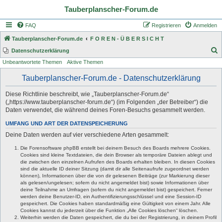
Tauberplanscher-Forum.de
FAQ
Registrieren
Anmelden
Tauberplanscher-Forum.de
F O R E N - Ü B E R S I C H T
S
Datenschutzerklärung
Unbeantwortete Themen
Aktive Themen
u
c
Tauberplanscher-Forum.de - Datenschutzerklärung
h
Diese Richtlinie beschreibt, wie „Tauberplanscher-Forum.de“
e
(„https://www.tauberplanscher-forum.de“) (im Folgenden „der Betreiber“) die
Daten verwendet, die während deines Foren-Besuchs gesammelt werden.
UMFANG UND ART DER DATENSPEICHERUNG
Deine Daten werden auf vier verschiedene Arten gesammelt:
Die Forensoftware phpBB erstellt bei deinem Besuch des Boards mehrere Cookies.
Cookies sind kleine Textdateien, die dein Browser als temporäre Dateien ablegt und
die zwischen den einzelnen Aufrufen des Boards erhalten bleiben. In diesen Cookies
sind die aktuelle ID deiner Sitzung (damit dir alle Seitenaufrufe zugeordnet werden
können), Informationen über die von dir gelesenen Beiträge (zur Markierung dieser
als gelesen/ungelesen; sofern du nicht angemeldet bist) sowie Informationen über
deine Teilnahme an Umfragen (sofern du nicht angemeldet bist) gespeichert. Ferner
werden deine Benutzer-ID, ein Authentifizierungsschlüssel und eine Session-ID
gespeichert. Die Cookies haben standardmäßig eine Gültigkeit von einem Jahr. Alle
Cookies kannst du jederzeit über die Funktion „Alle Cookies löschen“ löschen.
Weiterhin werden die Daten gespeichert, die du bei der Registrierung, in deinem Profil