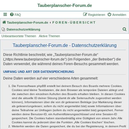
Tauberplanscher-Forum.de
FAQ
Registrieren
Anmelden
Tauberplanscher-Forum.de
F O R E N - Ü B E R S I C H T
S
Datenschutzerklärung
Unbeantwortete Themen
Aktive Themen
u
c
Tauberplanscher-Forum.de - Datenschutzerklärung
h
Diese Richtlinie beschreibt, wie „Tauberplanscher-Forum.de“
e
(„https://www.tauberplanscher-forum.de“) (im Folgenden „der Betreiber“) die
Daten verwendet, die während deines Foren-Besuchs gesammelt werden.
UMFANG UND ART DER DATENSPEICHERUNG
Deine Daten werden auf vier verschiedene Arten gesammelt:
Die Forensoftware phpBB erstellt bei deinem Besuch des Boards mehrere Cookies.
Cookies sind kleine Textdateien, die dein Browser als temporäre Dateien ablegt und
die zwischen den einzelnen Aufrufen des Boards erhalten bleiben. In diesen Cookies
sind die aktuelle ID deiner Sitzung (damit dir alle Seitenaufrufe zugeordnet werden
können), Informationen über die von dir gelesenen Beiträge (zur Markierung dieser
als gelesen/ungelesen; sofern du nicht angemeldet bist) sowie Informationen über
deine Teilnahme an Umfragen (sofern du nicht angemeldet bist) gespeichert. Ferner
werden deine Benutzer-ID, ein Authentifizierungsschlüssel und eine Session-ID
gespeichert. Die Cookies haben standardmäßig eine Gültigkeit von einem Jahr. Alle
Cookies kannst du jederzeit über die Funktion „Alle Cookies löschen“ löschen.
Weiterhin werden die Daten gespeichert, die du bei der Registrierung, in deinem Profil