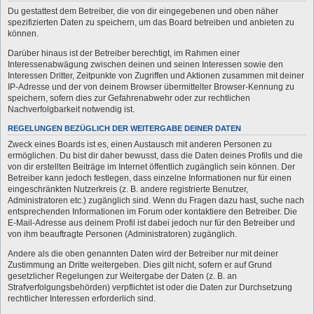
Du gestattest dem Betreiber, die von dir eingegebenen und oben näher
spezifizierten Daten zu speichern, um das Board betreiben und anbieten zu
können.
Darüber hinaus ist der Betreiber berechtigt, im Rahmen einer
Interessenabwägung zwischen deinen und seinen Interessen sowie den
Interessen Dritter, Zeitpunkte von Zugriffen und Aktionen zusammen mit deiner
IP-Adresse und der von deinem Browser übermittelter Browser-Kennung zu
speichern, sofern dies zur Gefahrenabwehr oder zur rechtlichen
Nachverfolgbarkeit notwendig ist.
REGELUNGEN BEZÜGLICH DER WEITERGABE DEINER DATEN
Zweck eines Boards ist es, einen Austausch mit anderen Personen zu
ermöglichen. Du bist dir daher bewusst, dass die Daten deines Profils und die
von dir erstellten Beiträge im Internet öffentlich zugänglich sein können. Der
Betreiber kann jedoch festlegen, dass einzelne Informationen nur für einen
eingeschränkten Nutzerkreis (z. B. andere registrierte Benutzer,
Administratoren etc.) zugänglich sind. Wenn du Fragen dazu hast, suche nach
entsprechenden Informationen im Forum oder kontaktiere den Betreiber. Die
E-Mail-Adresse aus deinem Profil ist dabei jedoch nur für den Betreiber und
von ihm beauftragte Personen (Administratoren) zugänglich.
Andere als die oben genannten Daten wird der Betreiber nur mit deiner
Zustimmung an Dritte weitergeben. Dies gilt nicht, sofern er auf Grund
gesetzlicher Regelungen zur Weitergabe der Daten (z. B. an
Strafverfolgungsbehörden) verpflichtet ist oder die Daten zur Durchsetzung
rechtlicher Interessen erforderlich sind.