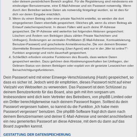
oder deinem persönlichem Bereich angibst. Für die Registrierung sind mindestens ein
eindeutiger Benutzername, eine E-Mail-Adresse und ein Passwort notwendig. Wenn
durch den Betreiber weitere Daten als notwendig festgelegt wurden, so ist dies für
dich vor deren Eingabe ersichtlich.
Wenn du einen Beitrag oder eine private Nachricht erstellst, so werden die dort
eingegebenen Daten ebenfalls gespeichert. Gleiches gilt, wenn du einen Beitrag als
Entwurf zwischenspeicherst. In diesen Fällen wird auch deine IP-Adresse
gespeichert. Die IP-Adresse wird weiterhin bei folgenden Aktionen gespeichert:
Löschen und Ändern von Beiträgen (dazu zählen Private Nachrichten und
Umfragen), Änderungen an zentralen Profildaten (E-Mail-Adresse, Kontoaktivierung,
Benutzer-Passwort) und gescheiterte Anmeldeversuche. Die von deinem Browser
übermittelte Browser-Kennzeichnung (User Agent) wird nur in der „Wer ist online?“-
Funktion angezeigt und nicht dauerhaft gespeichert.
Schließlich erfordern einzelne Funktionen des Boards, dass weitere Daten
gespeichert werden. Dazu gehören dein Abstimmungsverhalten bei Umfragen, der
Gelesen-Status von deinen Beiträgen oder explizit von dir gesetzte Lesezeichen oder
Benachrichtigungsfunktionen.
Dein Passwort wird mit einer Einwege-Verschlüsselung (Hash) gespeichert, so
dass es sicher ist. Jedoch wird dir empfohlen, dieses Passwort nicht auf einer
Vielzahl von Webseiten zu verwenden. Das Passwort ist dein Schlüssel zu
deinem Benutzerkonto für das Board, also geh mit ihm sorgsam um.
Insbesondere wird dich kein Vertreter des Betreibers, von phpBB Limited oder
ein Dritter berechtigterweise nach deinem Passwort fragen. Solltest du dein
Passwort vergessen haben, so kannst du die Funktion „Ich habe mein
Passwort vergessen“ benutzen. Die phpBB-Software fragt dich dann nach
deinem Benutzernamen und deiner E-Mail-Adresse und sendet anschließend
ein neu generiertes Passwort an diese Adresse, mit dem du dann auf das
Board zugreifen kannst.
GESTATTUNG DER DATENSPEICHERUNG