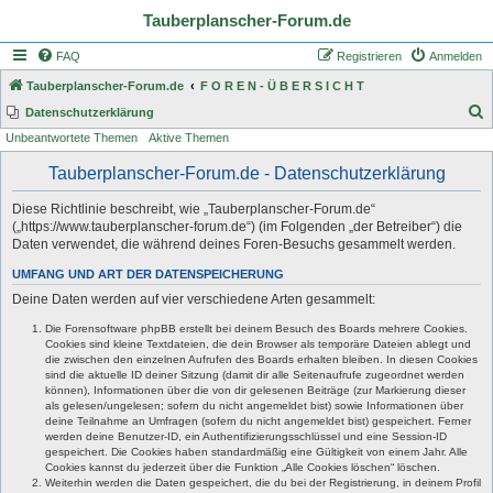
Tauberplanscher-Forum.de
FAQ
Registrieren
Anmelden
Tauberplanscher-Forum.de
F O R E N - Ü B E R S I C H T
S
Datenschutzerklärung
Unbeantwortete Themen
Aktive Themen
u
c
Tauberplanscher-Forum.de - Datenschutzerklärung
h
Diese Richtlinie beschreibt, wie „Tauberplanscher-Forum.de“
e
(„https://www.tauberplanscher-forum.de“) (im Folgenden „der Betreiber“) die
Daten verwendet, die während deines Foren-Besuchs gesammelt werden.
UMFANG UND ART DER DATENSPEICHERUNG
Deine Daten werden auf vier verschiedene Arten gesammelt:
Die Forensoftware phpBB erstellt bei deinem Besuch des Boards mehrere Cookies.
Cookies sind kleine Textdateien, die dein Browser als temporäre Dateien ablegt und
die zwischen den einzelnen Aufrufen des Boards erhalten bleiben. In diesen Cookies
sind die aktuelle ID deiner Sitzung (damit dir alle Seitenaufrufe zugeordnet werden
können), Informationen über die von dir gelesenen Beiträge (zur Markierung dieser
als gelesen/ungelesen; sofern du nicht angemeldet bist) sowie Informationen über
deine Teilnahme an Umfragen (sofern du nicht angemeldet bist) gespeichert. Ferner
werden deine Benutzer-ID, ein Authentifizierungsschlüssel und eine Session-ID
gespeichert. Die Cookies haben standardmäßig eine Gültigkeit von einem Jahr. Alle
Cookies kannst du jederzeit über die Funktion „Alle Cookies löschen“ löschen.
Weiterhin werden die Daten gespeichert, die du bei der Registrierung, in deinem Profil