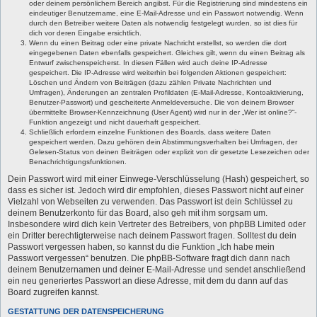
oder deinem persönlichem Bereich angibst. Für die Registrierung sind mindestens ein
eindeutiger Benutzername, eine E-Mail-Adresse und ein Passwort notwendig. Wenn
durch den Betreiber weitere Daten als notwendig festgelegt wurden, so ist dies für
dich vor deren Eingabe ersichtlich.
Wenn du einen Beitrag oder eine private Nachricht erstellst, so werden die dort
eingegebenen Daten ebenfalls gespeichert. Gleiches gilt, wenn du einen Beitrag als
Entwurf zwischenspeicherst. In diesen Fällen wird auch deine IP-Adresse
gespeichert. Die IP-Adresse wird weiterhin bei folgenden Aktionen gespeichert:
Löschen und Ändern von Beiträgen (dazu zählen Private Nachrichten und
Umfragen), Änderungen an zentralen Profildaten (E-Mail-Adresse, Kontoaktivierung,
Benutzer-Passwort) und gescheiterte Anmeldeversuche. Die von deinem Browser
übermittelte Browser-Kennzeichnung (User Agent) wird nur in der „Wer ist online?“-
Funktion angezeigt und nicht dauerhaft gespeichert.
Schließlich erfordern einzelne Funktionen des Boards, dass weitere Daten
gespeichert werden. Dazu gehören dein Abstimmungsverhalten bei Umfragen, der
Gelesen-Status von deinen Beiträgen oder explizit von dir gesetzte Lesezeichen oder
Benachrichtigungsfunktionen.
Dein Passwort wird mit einer Einwege-Verschlüsselung (Hash) gespeichert, so
dass es sicher ist. Jedoch wird dir empfohlen, dieses Passwort nicht auf einer
Vielzahl von Webseiten zu verwenden. Das Passwort ist dein Schlüssel zu
deinem Benutzerkonto für das Board, also geh mit ihm sorgsam um.
Insbesondere wird dich kein Vertreter des Betreibers, von phpBB Limited oder
ein Dritter berechtigterweise nach deinem Passwort fragen. Solltest du dein
Passwort vergessen haben, so kannst du die Funktion „Ich habe mein
Passwort vergessen“ benutzen. Die phpBB-Software fragt dich dann nach
deinem Benutzernamen und deiner E-Mail-Adresse und sendet anschließend
ein neu generiertes Passwort an diese Adresse, mit dem du dann auf das
Board zugreifen kannst.
GESTATTUNG DER DATENSPEICHERUNG