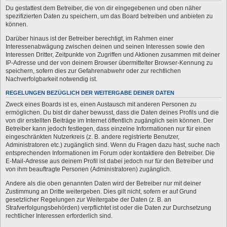
Du gestattest dem Betreiber, die von dir eingegebenen und oben näher
spezifizierten Daten zu speichern, um das Board betreiben und anbieten zu
können.
Darüber hinaus ist der Betreiber berechtigt, im Rahmen einer
Interessenabwägung zwischen deinen und seinen Interessen sowie den
Interessen Dritter, Zeitpunkte von Zugriffen und Aktionen zusammen mit deiner
IP-Adresse und der von deinem Browser übermittelter Browser-Kennung zu
speichern, sofern dies zur Gefahrenabwehr oder zur rechtlichen
Nachverfolgbarkeit notwendig ist.
REGELUNGEN BEZÜGLICH DER WEITERGABE DEINER DATEN
Zweck eines Boards ist es, einen Austausch mit anderen Personen zu
ermöglichen. Du bist dir daher bewusst, dass die Daten deines Profils und die
von dir erstellten Beiträge im Internet öffentlich zugänglich sein können. Der
Betreiber kann jedoch festlegen, dass einzelne Informationen nur für einen
eingeschränkten Nutzerkreis (z. B. andere registrierte Benutzer,
Administratoren etc.) zugänglich sind. Wenn du Fragen dazu hast, suche nach
entsprechenden Informationen im Forum oder kontaktiere den Betreiber. Die
E-Mail-Adresse aus deinem Profil ist dabei jedoch nur für den Betreiber und
von ihm beauftragte Personen (Administratoren) zugänglich.
Andere als die oben genannten Daten wird der Betreiber nur mit deiner
Zustimmung an Dritte weitergeben. Dies gilt nicht, sofern er auf Grund
gesetzlicher Regelungen zur Weitergabe der Daten (z. B. an
Strafverfolgungsbehörden) verpflichtet ist oder die Daten zur Durchsetzung
rechtlicher Interessen erforderlich sind.