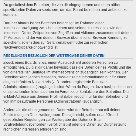
Du gestattest dem Betreiber, die von dir eingegebenen und oben näher
spezifizierten Daten zu speichern, um das Board betreiben und anbieten zu
können.
Darüber hinaus ist der Betreiber berechtigt, im Rahmen einer
Interessenabwägung zwischen deinen und seinen Interessen sowie den
Interessen Dritter, Zeitpunkte von Zugriffen und Aktionen zusammen mit deiner
IP-Adresse und der von deinem Browser übermittelter Browser-Kennung zu
speichern, sofern dies zur Gefahrenabwehr oder zur rechtlichen
Nachverfolgbarkeit notwendig ist.
REGELUNGEN BEZÜGLICH DER WEITERGABE DEINER DATEN
Zweck eines Boards ist es, einen Austausch mit anderen Personen zu
ermöglichen. Du bist dir daher bewusst, dass die Daten deines Profils und die
von dir erstellten Beiträge im Internet öffentlich zugänglich sein können. Der
Betreiber kann jedoch festlegen, dass einzelne Informationen nur für einen
eingeschränkten Nutzerkreis (z. B. andere registrierte Benutzer,
Administratoren etc.) zugänglich sind. Wenn du Fragen dazu hast, suche nach
entsprechenden Informationen im Forum oder kontaktiere den Betreiber. Die
E-Mail-Adresse aus deinem Profil ist dabei jedoch nur für den Betreiber und
von ihm beauftragte Personen (Administratoren) zugänglich.
Andere als die oben genannten Daten wird der Betreiber nur mit deiner
Zustimmung an Dritte weitergeben. Dies gilt nicht, sofern er auf Grund
gesetzlicher Regelungen zur Weitergabe der Daten (z. B. an
Strafverfolgungsbehörden) verpflichtet ist oder die Daten zur Durchsetzung
rechtlicher Interessen erforderlich sind.