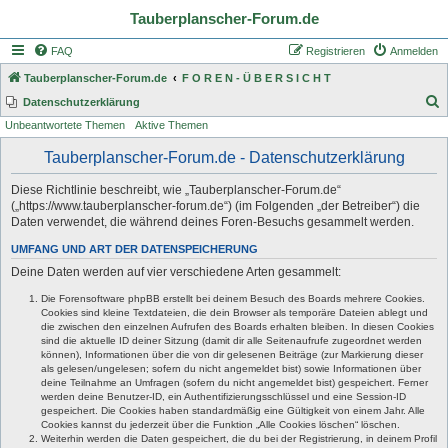
Tauberplanscher-Forum.de
FAQ
Registrieren
Anmelden
Tauberplanscher-Forum.de
F O R E N - Ü B E R S I C H T
S
Datenschutzerklärung
Unbeantwortete Themen
Aktive Themen
u
c
Tauberplanscher-Forum.de - Datenschutzerklärung
h
Diese Richtlinie beschreibt, wie „Tauberplanscher-Forum.de“
e
(„https://www.tauberplanscher-forum.de“) (im Folgenden „der Betreiber“) die
Daten verwendet, die während deines Foren-Besuchs gesammelt werden.
UMFANG UND ART DER DATENSPEICHERUNG
Deine Daten werden auf vier verschiedene Arten gesammelt:
Die Forensoftware phpBB erstellt bei deinem Besuch des Boards mehrere Cookies.
Cookies sind kleine Textdateien, die dein Browser als temporäre Dateien ablegt und
die zwischen den einzelnen Aufrufen des Boards erhalten bleiben. In diesen Cookies
sind die aktuelle ID deiner Sitzung (damit dir alle Seitenaufrufe zugeordnet werden
können), Informationen über die von dir gelesenen Beiträge (zur Markierung dieser
als gelesen/ungelesen; sofern du nicht angemeldet bist) sowie Informationen über
deine Teilnahme an Umfragen (sofern du nicht angemeldet bist) gespeichert. Ferner
werden deine Benutzer-ID, ein Authentifizierungsschlüssel und eine Session-ID
gespeichert. Die Cookies haben standardmäßig eine Gültigkeit von einem Jahr. Alle
Cookies kannst du jederzeit über die Funktion „Alle Cookies löschen“ löschen.
Weiterhin werden die Daten gespeichert, die du bei der Registrierung, in deinem Profil