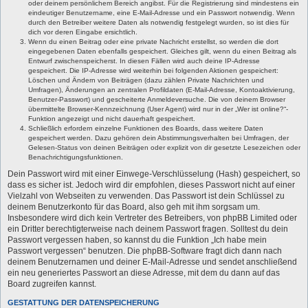
oder deinem persönlichem Bereich angibst. Für die Registrierung sind mindestens ein
eindeutiger Benutzername, eine E-Mail-Adresse und ein Passwort notwendig. Wenn
durch den Betreiber weitere Daten als notwendig festgelegt wurden, so ist dies für
dich vor deren Eingabe ersichtlich.
Wenn du einen Beitrag oder eine private Nachricht erstellst, so werden die dort
eingegebenen Daten ebenfalls gespeichert. Gleiches gilt, wenn du einen Beitrag als
Entwurf zwischenspeicherst. In diesen Fällen wird auch deine IP-Adresse
gespeichert. Die IP-Adresse wird weiterhin bei folgenden Aktionen gespeichert:
Löschen und Ändern von Beiträgen (dazu zählen Private Nachrichten und
Umfragen), Änderungen an zentralen Profildaten (E-Mail-Adresse, Kontoaktivierung,
Benutzer-Passwort) und gescheiterte Anmeldeversuche. Die von deinem Browser
übermittelte Browser-Kennzeichnung (User Agent) wird nur in der „Wer ist online?“-
Funktion angezeigt und nicht dauerhaft gespeichert.
Schließlich erfordern einzelne Funktionen des Boards, dass weitere Daten
gespeichert werden. Dazu gehören dein Abstimmungsverhalten bei Umfragen, der
Gelesen-Status von deinen Beiträgen oder explizit von dir gesetzte Lesezeichen oder
Benachrichtigungsfunktionen.
Dein Passwort wird mit einer Einwege-Verschlüsselung (Hash) gespeichert, so
dass es sicher ist. Jedoch wird dir empfohlen, dieses Passwort nicht auf einer
Vielzahl von Webseiten zu verwenden. Das Passwort ist dein Schlüssel zu
deinem Benutzerkonto für das Board, also geh mit ihm sorgsam um.
Insbesondere wird dich kein Vertreter des Betreibers, von phpBB Limited oder
ein Dritter berechtigterweise nach deinem Passwort fragen. Solltest du dein
Passwort vergessen haben, so kannst du die Funktion „Ich habe mein
Passwort vergessen“ benutzen. Die phpBB-Software fragt dich dann nach
deinem Benutzernamen und deiner E-Mail-Adresse und sendet anschließend
ein neu generiertes Passwort an diese Adresse, mit dem du dann auf das
Board zugreifen kannst.
GESTATTUNG DER DATENSPEICHERUNG