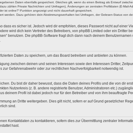
ngegebenen Daten ebenfalls gespeichert. Gleiches gilt, wenn du einen Beitrag als Entwurf zwische
dazu zählen Private Nachrichten und Umfragen), Änderungen an zentralen Profildaten (E-Mail-A
r ist online?“-Funktion angezeigt und nicht dauerhaft gespeichert.
hert werden. Dazu gehören dein Abstimmungsverhalten bei Umfragen, der Gelesen-Status von dein
 dass es sicher ist. Jedoch wird dir empfohlen, dieses Passwort nicht auf einer V
re wird dich kein Vertreter des Betreibers, von phpBB Limited oder ein Dritter b
ssen“ benutzen. Die phpBB-Software fragt dich dann nach deinem Benutzernamen 
.
fizierten Daten zu speichern, um das Board betreiben und anbieten zu können.
ägung zwischen deinen und seinen Interessen sowie den Interessen Dritter, Zeitp
 zur Gefahrenabwehr oder zur rechtlichen Nachverfolgbarkeit notwendig ist.
en. Du bist dir daher bewusst, dass die Daten deines Profils und die von dir erstel
nkten Nutzerkreis (z. B. andere registrierte Benutzer, Administratoren etc.) zugä
us deinem Profil ist dabei jedoch nur für den Betreiber und von ihm beauftragte P
mmung an Dritte weitergeben. Dies gilt nicht, sofern er auf Grund gesetzlicher Re
rlich sind.
nen Kontaktdaten zu kontaktieren, sofern dies zur Übermittlung zentraler Informati
stattet hast.