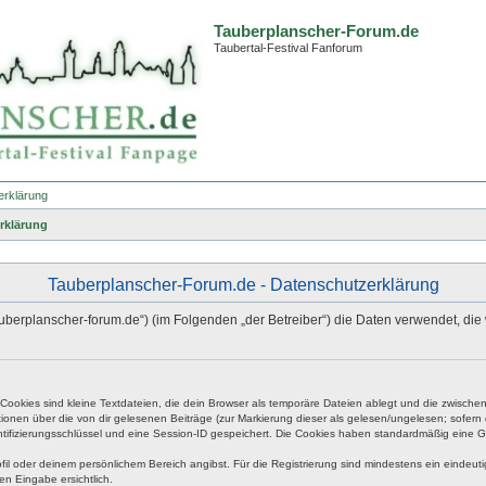
Tauberplanscher-Forum.de
Taubertal-Festival Fanforum
erklärung
rklärung
Tauberplanscher-Forum.de - Datenschutzerklärung
.tauberplanscher-forum.de“) (im Folgenden „der Betreiber“) die Daten verwendet,
okies sind kleine Textdateien, die dein Browser als temporäre Dateien ablegt und die zwischen 
ationen über die von dir gelesenen Beiträge (zur Markierung dieser als gelesen/ungelesen; sofer
tifizierungsschlüssel und eine Session-ID gespeichert. Die Cookies haben standardmäßig eine Gült
rofil oder deinem persönlichem Bereich angibst. Für die Registrierung sind mindestens ein eind
en Eingabe ersichtlich.