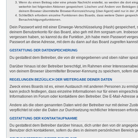
Wenn du einen Beitrag oder eine private Nachricht erstellst, so werden die dort ei
weiterhin bei folgenden Aktionen gespeichert: Löschen und Ändern von Beiträgen (
deinem Browser übermittelte Browser-Kennzeichnung (User Agent) wird nur in der „We
Schließlich erfordern einzelne Funktionen des Boards, dass weitere Daten gespeic
Benachrichtigungsfunktionen.
Dein Passwort wird mit einer Einwege-Verschlüsselung (Hash) gespeichert, so
deinem Benutzerkonto für das Board, also geh mit ihm sorgsam um. Insbesonde
vergessen haben, so kannst du die Funktion „Ich habe mein Passwort verge
Passwort an diese Adresse, mit dem du dann auf das Board zugreifen kannst
GESTATTUNG DER DATENSPEICHERUNG
Du gestattest dem Betreiber, die von dir eingegebenen und oben näher spezi
Darüber hinaus ist der Betreiber berechtigt, im Rahmen einer Interessenabw
von deinem Browser übermittelter Browser-Kennung zu speichern, sofern dies
REGELUNGEN BEZÜGLICH DER WEITERGABE DEINER DATEN
Zweck eines Boards ist es, einen Austausch mit anderen Personen zu ermöglich
kann jedoch festlegen, dass einzelne Informationen nur für einen eingeschrä
Informationen im Forum oder kontaktiere den Betreiber. Die E-Mail-Adresse a
Andere als die oben genannten Daten wird der Betreiber nur mit deiner Zusti
verpflichtet ist oder die Daten zur Durchsetzung rechtlicher Interessen erforde
GESTATTUNG DER KONTAKTAUFNAHME
Du gestattest dem Betreiber darüber hinaus, dich unter den von dir angegebe
Benutzer dich kontaktieren, sofern du dies in deinem persönlichen Bereich ge