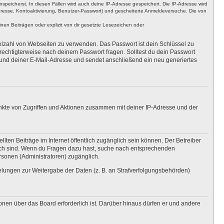
nspeicherst. In diesen Fällen wird auch deine IP-Adresse gespeichert. Die IP-Adresse wird
dresse, Kontoaktivierung, Benutzer-Passwort) und gescheiterte Anmeldeversuche. Die von
en Beiträgen oder explizit von dir gesetzte Lesezeichen oder
ielzahl von Webseiten zu verwenden. Das Passwort ist dein Schlüssel zu
erechtigterweise nach deinem Passwort fragen. Solltest du dein Passwort
und deiner E-Mail-Adresse und sendet anschließend ein neu generiertes
unkte von Zugriffen und Aktionen zusammen mit deiner IP-Adresse und der
lten Beiträge im Internet öffentlich zugänglich sein können. Der Betreiber
nglich sind. Wenn du Fragen dazu hast, suche nach entsprechenden
ersonen (Administratoren) zugänglich.
gelungen zur Weitergabe der Daten (z. B. an Strafverfolgungsbehörden)
onen über das Board erforderlich ist. Darüber hinaus dürfen er und andere