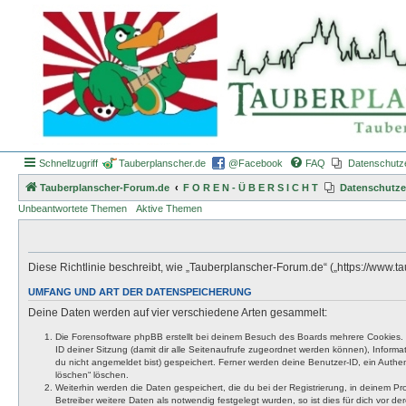
Schnellzugriff
Tauberplanscher.de
@Facebook
FAQ
Datenschutz
Tauberplanscher-Forum.de
F O R E N - Ü B E R S I C H T
Datenschutze
Unbeantwortete Themen
Aktive Themen
Diese Richtlinie beschreibt, wie „Tauberplanscher-Forum.de“ („https://www
UMFANG UND ART DER DATENSPEICHERUNG
Deine Daten werden auf vier verschiedene Arten gesammelt:
Die Forensoftware phpBB erstellt bei deinem Besuch des Boards mehrere Cookies. Co
ID deiner Sitzung (damit dir alle Seitenaufrufe zugeordnet werden können), Inform
du nicht angemeldet bist) gespeichert. Ferner werden deine Benutzer-ID, ein Authen
löschen“ löschen.
Weiterhin werden die Daten gespeichert, die du bei der Registrierung, in deinem P
Betreiber weitere Daten als notwendig festgelegt wurden, so ist dies für dich vor der