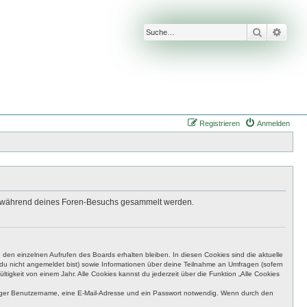
Suche
Erwei
Registrieren
Anmelden
 die während deines Foren-Besuchs gesammelt werden.
den einzelnen Aufrufen des Boards erhalten bleiben. In diesen Cookies sind die aktuelle
n du nicht angemeldet bist) sowie Informationen über deine Teilnahme an Umfragen (sofern
igkeit von einem Jahr. Alle Cookies kannst du jederzeit über die Funktion „Alle Cookies
eutiger Benutzername, eine E-Mail-Adresse und ein Passwort notwendig. Wenn durch den