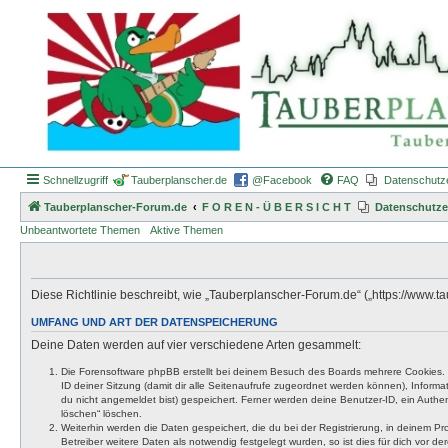
Schnellzugriff
Tauberplanscher.de
@Facebook
FAQ
Datenschutz
Tauberplanscher-Forum.de
F O R E N - Ü B E R S I C H T
Datenschutze
Unbeantwortete Themen
Aktive Themen
Diese Richtlinie beschreibt, wie „Tauberplanscher-Forum.de“ („https://www
UMFANG UND ART DER DATENSPEICHERUNG
Deine Daten werden auf vier verschiedene Arten gesammelt:
Die Forensoftware phpBB erstellt bei deinem Besuch des Boards mehrere Cookies. Co
ID deiner Sitzung (damit dir alle Seitenaufrufe zugeordnet werden können), Inform
du nicht angemeldet bist) gespeichert. Ferner werden deine Benutzer-ID, ein Authen
löschen“ löschen.
Weiterhin werden die Daten gespeichert, die du bei der Registrierung, in deinem P
Betreiber weitere Daten als notwendig festgelegt wurden, so ist dies für dich vor der