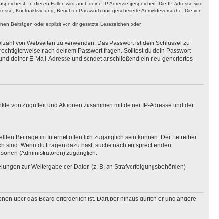
nspeicherst. In diesen Fällen wird auch deine IP-Adresse gespeichert. Die IP-Adresse wird
dresse, Kontoaktivierung, Benutzer-Passwort) und gescheiterte Anmeldeversuche. Die von
en Beiträgen oder explizit von dir gesetzte Lesezeichen oder
ielzahl von Webseiten zu verwenden. Das Passwort ist dein Schlüssel zu
erechtigterweise nach deinem Passwort fragen. Solltest du dein Passwort
und deiner E-Mail-Adresse und sendet anschließend ein neu generiertes
unkte von Zugriffen und Aktionen zusammen mit deiner IP-Adresse und der
lten Beiträge im Internet öffentlich zugänglich sein können. Der Betreiber
nglich sind. Wenn du Fragen dazu hast, suche nach entsprechenden
ersonen (Administratoren) zugänglich.
gelungen zur Weitergabe der Daten (z. B. an Strafverfolgungsbehörden)
onen über das Board erforderlich ist. Darüber hinaus dürfen er und andere