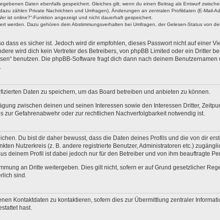
ngegebenen Daten ebenfalls gespeichert. Gleiches gilt, wenn du einen Beitrag als Entwurf zwische
dazu zählen Private Nachrichten und Umfragen), Änderungen an zentralen Profildaten (E-Mail-A
r ist online?“-Funktion angezeigt und nicht dauerhaft gespeichert.
hert werden. Dazu gehören dein Abstimmungsverhalten bei Umfragen, der Gelesen-Status von dein
 dass es sicher ist. Jedoch wird dir empfohlen, dieses Passwort nicht auf einer V
re wird dich kein Vertreter des Betreibers, von phpBB Limited oder ein Dritter b
ssen“ benutzen. Die phpBB-Software fragt dich dann nach deinem Benutzernamen 
.
fizierten Daten zu speichern, um das Board betreiben und anbieten zu können.
ägung zwischen deinen und seinen Interessen sowie den Interessen Dritter, Zeitp
 zur Gefahrenabwehr oder zur rechtlichen Nachverfolgbarkeit notwendig ist.
en. Du bist dir daher bewusst, dass die Daten deines Profils und die von dir erstel
nkten Nutzerkreis (z. B. andere registrierte Benutzer, Administratoren etc.) zugä
us deinem Profil ist dabei jedoch nur für den Betreiber und von ihm beauftragte P
mmung an Dritte weitergeben. Dies gilt nicht, sofern er auf Grund gesetzlicher Re
rlich sind.
nen Kontaktdaten zu kontaktieren, sofern dies zur Übermittlung zentraler Informati
stattet hast.