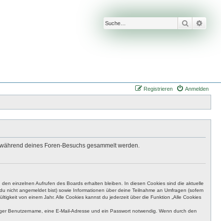
Suche
Erwei
Registrieren
Anmelden
 die während deines Foren-Besuchs gesammelt werden.
den einzelnen Aufrufen des Boards erhalten bleiben. In diesen Cookies sind die aktuelle
n du nicht angemeldet bist) sowie Informationen über deine Teilnahme an Umfragen (sofern
igkeit von einem Jahr. Alle Cookies kannst du jederzeit über die Funktion „Alle Cookies
eutiger Benutzername, eine E-Mail-Adresse und ein Passwort notwendig. Wenn durch den