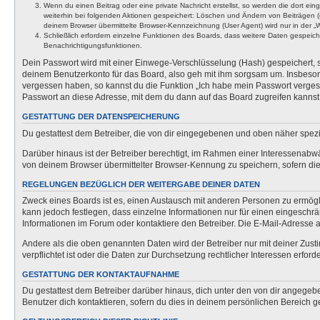
Wenn du einen Beitrag oder eine private Nachricht erstellst, so werden die dort ei
weiterhin bei folgenden Aktionen gespeichert: Löschen und Ändern von Beiträgen (
deinem Browser übermittelte Browser-Kennzeichnung (User Agent) wird nur in der „We
Schließlich erfordern einzelne Funktionen des Boards, dass weitere Daten gespeic
Benachrichtigungsfunktionen.
Dein Passwort wird mit einer Einwege-Verschlüsselung (Hash) gespeichert, so
deinem Benutzerkonto für das Board, also geh mit ihm sorgsam um. Insbesonde
vergessen haben, so kannst du die Funktion „Ich habe mein Passwort verge
Passwort an diese Adresse, mit dem du dann auf das Board zugreifen kannst
GESTATTUNG DER DATENSPEICHERUNG
Du gestattest dem Betreiber, die von dir eingegebenen und oben näher spezi
Darüber hinaus ist der Betreiber berechtigt, im Rahmen einer Interessenabw
von deinem Browser übermittelter Browser-Kennung zu speichern, sofern dies
REGELUNGEN BEZÜGLICH DER WEITERGABE DEINER DATEN
Zweck eines Boards ist es, einen Austausch mit anderen Personen zu ermöglich
kann jedoch festlegen, dass einzelne Informationen nur für einen eingeschrä
Informationen im Forum oder kontaktiere den Betreiber. Die E-Mail-Adresse a
Andere als die oben genannten Daten wird der Betreiber nur mit deiner Zusti
verpflichtet ist oder die Daten zur Durchsetzung rechtlicher Interessen erforde
GESTATTUNG DER KONTAKTAUFNAHME
Du gestattest dem Betreiber darüber hinaus, dich unter den von dir angegebe
Benutzer dich kontaktieren, sofern du dies in deinem persönlichen Bereich ge