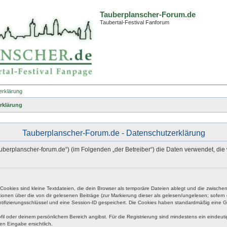
Tauberplanscher-Forum.de
Taubertal-Festival Fanforum
erklärung
rklärung
Tauberplanscher-Forum.de - Datenschutzerklärung
.tauberplanscher-forum.de“) (im Folgenden „der Betreiber“) die Daten verwendet,
okies sind kleine Textdateien, die dein Browser als temporäre Dateien ablegt und die zwischen 
ationen über die von dir gelesenen Beiträge (zur Markierung dieser als gelesen/ungelesen; sofer
tifizierungsschlüssel und eine Session-ID gespeichert. Die Cookies haben standardmäßig eine Gült
rofil oder deinem persönlichem Bereich angibst. Für die Registrierung sind mindestens ein eind
en Eingabe ersichtlich.