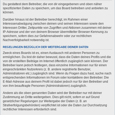
Du gestattest dem Betreiber, die von dir eingegebenen und oben näher
spezifizierten Daten zu speichern, um das Board betreiben und anbieten zu
können.
Darüber hinaus ist der Betreiber berechtigt, im Rahmen einer
Interessenabwägung zwischen deinen und seinen Interessen sowie den
Interessen Dritter, Zeitpunkte von Zugriffen und Aktionen zusammen mit deiner
IP-Adresse und der von deinem Browser übermittelter Browser-Kennung zu
speichern, sofern dies zur Gefahrenabwehr oder zur rechtlichen
Nachverfolgbarkeit notwendig ist.
REGELUNGEN BEZÜGLICH DER WEITERGABE DEINER DATEN
Zweck eines Boards ist es, einen Austausch mit anderen Personen zu
ermöglichen. Du bist dir daher bewusst, dass die Daten deines Profils und die
von dir erstellten Beiträge im Internet öffentlich zugänglich sein können. Der
Betreiber kann jedoch festlegen, dass einzelne Informationen nur für einen
eingeschränkten Nutzerkreis (z. B. andere registrierte Benutzer,
Administratoren etc.) zugänglich sind. Wenn du Fragen dazu hast, suche nach
entsprechenden Informationen im Forum oder kontaktiere den Betreiber. Die
E-Mail-Adresse aus deinem Profil ist dabei jedoch nur für den Betreiber und
von ihm beauftragte Personen (Administratoren) zugänglich.
Andere als die oben genannten Daten wird der Betreiber nur mit deiner
Zustimmung an Dritte weitergeben. Dies gilt nicht, sofern er auf Grund
gesetzlicher Regelungen zur Weitergabe der Daten (z. B. an
Strafverfolgungsbehörden) verpflichtet ist oder die Daten zur Durchsetzung
rechtlicher Interessen erforderlich sind.