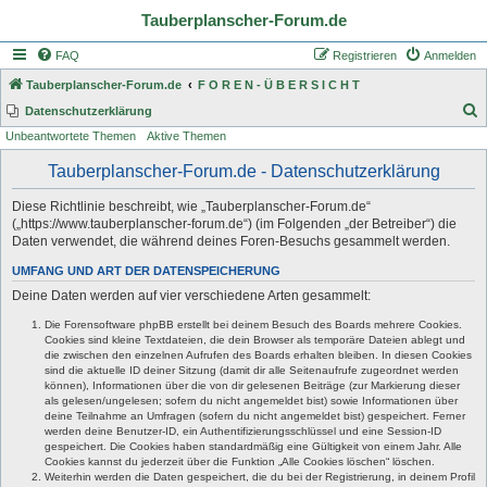
Tauberplanscher-Forum.de
FAQ
Registrieren
Anmelden
Tauberplanscher-Forum.de
F O R E N - Ü B E R S I C H T
S
Datenschutzerklärung
Unbeantwortete Themen
Aktive Themen
u
c
Tauberplanscher-Forum.de - Datenschutzerklärung
h
Diese Richtlinie beschreibt, wie „Tauberplanscher-Forum.de“
e
(„https://www.tauberplanscher-forum.de“) (im Folgenden „der Betreiber“) die
Daten verwendet, die während deines Foren-Besuchs gesammelt werden.
UMFANG UND ART DER DATENSPEICHERUNG
Deine Daten werden auf vier verschiedene Arten gesammelt:
Die Forensoftware phpBB erstellt bei deinem Besuch des Boards mehrere Cookies.
Cookies sind kleine Textdateien, die dein Browser als temporäre Dateien ablegt und
die zwischen den einzelnen Aufrufen des Boards erhalten bleiben. In diesen Cookies
sind die aktuelle ID deiner Sitzung (damit dir alle Seitenaufrufe zugeordnet werden
können), Informationen über die von dir gelesenen Beiträge (zur Markierung dieser
als gelesen/ungelesen; sofern du nicht angemeldet bist) sowie Informationen über
deine Teilnahme an Umfragen (sofern du nicht angemeldet bist) gespeichert. Ferner
werden deine Benutzer-ID, ein Authentifizierungsschlüssel und eine Session-ID
gespeichert. Die Cookies haben standardmäßig eine Gültigkeit von einem Jahr. Alle
Cookies kannst du jederzeit über die Funktion „Alle Cookies löschen“ löschen.
Weiterhin werden die Daten gespeichert, die du bei der Registrierung, in deinem Profil