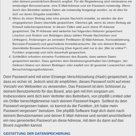
oder deinem persönlichem Bereich angibst. Für die Registrierung sind mindestens ein
eindeutiger Benutzername, eine E-Mail-Adresse und ein Passwort notwendig. Wenn
durch den Betreiber weitere Daten als notwendig festgelegt wurden, so ist dies für
dich vor deren Eingabe ersichtlich.
Wenn du einen Beitrag oder eine private Nachricht erstellst, so werden die dort
eingegebenen Daten ebenfalls gespeichert. Gleiches gilt, wenn du einen Beitrag als
Entwurf zwischenspeicherst. In diesen Fällen wird auch deine IP-Adresse
gespeichert. Die IP-Adresse wird weiterhin bei folgenden Aktionen gespeichert:
Löschen und Ändern von Beiträgen (dazu zählen Private Nachrichten und
Umfragen), Änderungen an zentralen Profildaten (E-Mail-Adresse, Kontoaktivierung,
Benutzer-Passwort) und gescheiterte Anmeldeversuche. Die von deinem Browser
übermittelte Browser-Kennzeichnung (User Agent) wird nur in der „Wer ist online?“-
Funktion angezeigt und nicht dauerhaft gespeichert.
Schließlich erfordern einzelne Funktionen des Boards, dass weitere Daten
gespeichert werden. Dazu gehören dein Abstimmungsverhalten bei Umfragen, der
Gelesen-Status von deinen Beiträgen oder explizit von dir gesetzte Lesezeichen oder
Benachrichtigungsfunktionen.
Dein Passwort wird mit einer Einwege-Verschlüsselung (Hash) gespeichert, so
dass es sicher ist. Jedoch wird dir empfohlen, dieses Passwort nicht auf einer
Vielzahl von Webseiten zu verwenden. Das Passwort ist dein Schlüssel zu
deinem Benutzerkonto für das Board, also geh mit ihm sorgsam um.
Insbesondere wird dich kein Vertreter des Betreibers, von phpBB Limited oder
ein Dritter berechtigterweise nach deinem Passwort fragen. Solltest du dein
Passwort vergessen haben, so kannst du die Funktion „Ich habe mein
Passwort vergessen“ benutzen. Die phpBB-Software fragt dich dann nach
deinem Benutzernamen und deiner E-Mail-Adresse und sendet anschließend
ein neu generiertes Passwort an diese Adresse, mit dem du dann auf das
Board zugreifen kannst.
GESTATTUNG DER DATENSPEICHERUNG