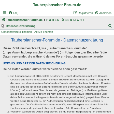
Tauberplanscher-Forum.de
FAQ
Registrieren
Anmelden
Tauberplanscher-Forum.de
F O R E N - Ü B E R S I C H T
S
Datenschutzerklärung
Unbeantwortete Themen
Aktive Themen
u
c
Tauberplanscher-Forum.de - Datenschutzerklärung
h
Diese Richtlinie beschreibt, wie „Tauberplanscher-Forum.de“
e
(„https://www.tauberplanscher-forum.de“) (im Folgenden „der Betreiber“) die
Daten verwendet, die während deines Foren-Besuchs gesammelt werden.
UMFANG UND ART DER DATENSPEICHERUNG
Deine Daten werden auf vier verschiedene Arten gesammelt:
Die Forensoftware phpBB erstellt bei deinem Besuch des Boards mehrere Cookies.
Cookies sind kleine Textdateien, die dein Browser als temporäre Dateien ablegt und
die zwischen den einzelnen Aufrufen des Boards erhalten bleiben. In diesen Cookies
sind die aktuelle ID deiner Sitzung (damit dir alle Seitenaufrufe zugeordnet werden
können), Informationen über die von dir gelesenen Beiträge (zur Markierung dieser
als gelesen/ungelesen; sofern du nicht angemeldet bist) sowie Informationen über
deine Teilnahme an Umfragen (sofern du nicht angemeldet bist) gespeichert. Ferner
werden deine Benutzer-ID, ein Authentifizierungsschlüssel und eine Session-ID
gespeichert. Die Cookies haben standardmäßig eine Gültigkeit von einem Jahr. Alle
Cookies kannst du jederzeit über die Funktion „Alle Cookies löschen“ löschen.
Weiterhin werden die Daten gespeichert, die du bei der Registrierung, in deinem Profil