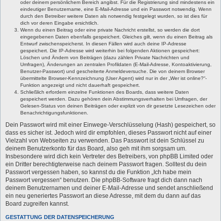
oder deinem persönlichem Bereich angibst. Für die Registrierung sind mindestens ein
eindeutiger Benutzername, eine E-Mail-Adresse und ein Passwort notwendig. Wenn
durch den Betreiber weitere Daten als notwendig festgelegt wurden, so ist dies für
dich vor deren Eingabe ersichtlich.
Wenn du einen Beitrag oder eine private Nachricht erstellst, so werden die dort
eingegebenen Daten ebenfalls gespeichert. Gleiches gilt, wenn du einen Beitrag als
Entwurf zwischenspeicherst. In diesen Fällen wird auch deine IP-Adresse
gespeichert. Die IP-Adresse wird weiterhin bei folgenden Aktionen gespeichert:
Löschen und Ändern von Beiträgen (dazu zählen Private Nachrichten und
Umfragen), Änderungen an zentralen Profildaten (E-Mail-Adresse, Kontoaktivierung,
Benutzer-Passwort) und gescheiterte Anmeldeversuche. Die von deinem Browser
übermittelte Browser-Kennzeichnung (User Agent) wird nur in der „Wer ist online?“-
Funktion angezeigt und nicht dauerhaft gespeichert.
Schließlich erfordern einzelne Funktionen des Boards, dass weitere Daten
gespeichert werden. Dazu gehören dein Abstimmungsverhalten bei Umfragen, der
Gelesen-Status von deinen Beiträgen oder explizit von dir gesetzte Lesezeichen oder
Benachrichtigungsfunktionen.
Dein Passwort wird mit einer Einwege-Verschlüsselung (Hash) gespeichert, so
dass es sicher ist. Jedoch wird dir empfohlen, dieses Passwort nicht auf einer
Vielzahl von Webseiten zu verwenden. Das Passwort ist dein Schlüssel zu
deinem Benutzerkonto für das Board, also geh mit ihm sorgsam um.
Insbesondere wird dich kein Vertreter des Betreibers, von phpBB Limited oder
ein Dritter berechtigterweise nach deinem Passwort fragen. Solltest du dein
Passwort vergessen haben, so kannst du die Funktion „Ich habe mein
Passwort vergessen“ benutzen. Die phpBB-Software fragt dich dann nach
deinem Benutzernamen und deiner E-Mail-Adresse und sendet anschließend
ein neu generiertes Passwort an diese Adresse, mit dem du dann auf das
Board zugreifen kannst.
GESTATTUNG DER DATENSPEICHERUNG