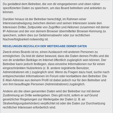
Du gestattest dem Betreiber, die von dir eingegebenen und oben näher
spezifizierten Daten zu speichern, um das Board betreiben und anbieten zu
können.
Darüber hinaus ist der Betreiber berechtigt, im Rahmen einer
Interessenabwägung zwischen deinen und seinen Interessen sowie den
Interessen Dritter, Zeitpunkte von Zugriffen und Aktionen zusammen mit deiner
IP-Adresse und der von deinem Browser übermittelter Browser-Kennung zu
speichern, sofern dies zur Gefahrenabwehr oder zur rechtlichen
Nachverfolgbarkeit notwendig ist.
REGELUNGEN BEZÜGLICH DER WEITERGABE DEINER DATEN
Zweck eines Boards ist es, einen Austausch mit anderen Personen zu
ermöglichen. Du bist dir daher bewusst, dass die Daten deines Profils und die
von dir erstellten Beiträge im Internet öffentlich zugänglich sein können. Der
Betreiber kann jedoch festlegen, dass einzelne Informationen nur für einen
eingeschränkten Nutzerkreis (z. B. andere registrierte Benutzer,
Administratoren etc.) zugänglich sind. Wenn du Fragen dazu hast, suche nach
entsprechenden Informationen im Forum oder kontaktiere den Betreiber. Die
E-Mail-Adresse aus deinem Profil ist dabei jedoch nur für den Betreiber und
von ihm beauftragte Personen (Administratoren) zugänglich.
Andere als die oben genannten Daten wird der Betreiber nur mit deiner
Zustimmung an Dritte weitergeben. Dies gilt nicht, sofern er auf Grund
gesetzlicher Regelungen zur Weitergabe der Daten (z. B. an
Strafverfolgungsbehörden) verpflichtet ist oder die Daten zur Durchsetzung
rechtlicher Interessen erforderlich sind.