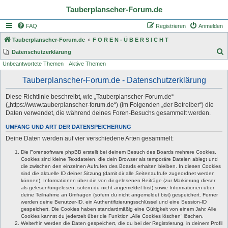
Tauberplanscher-Forum.de
FAQ
Registrieren
Anmelden
Tauberplanscher-Forum.de
F O R E N - Ü B E R S I C H T
S
Datenschutzerklärung
Unbeantwortete Themen
Aktive Themen
u
c
Tauberplanscher-Forum.de - Datenschutzerklärung
h
Diese Richtlinie beschreibt, wie „Tauberplanscher-Forum.de“
e
(„https://www.tauberplanscher-forum.de“) (im Folgenden „der Betreiber“) die
Daten verwendet, die während deines Foren-Besuchs gesammelt werden.
UMFANG UND ART DER DATENSPEICHERUNG
Deine Daten werden auf vier verschiedene Arten gesammelt:
Die Forensoftware phpBB erstellt bei deinem Besuch des Boards mehrere Cookies.
Cookies sind kleine Textdateien, die dein Browser als temporäre Dateien ablegt und
die zwischen den einzelnen Aufrufen des Boards erhalten bleiben. In diesen Cookies
sind die aktuelle ID deiner Sitzung (damit dir alle Seitenaufrufe zugeordnet werden
können), Informationen über die von dir gelesenen Beiträge (zur Markierung dieser
als gelesen/ungelesen; sofern du nicht angemeldet bist) sowie Informationen über
deine Teilnahme an Umfragen (sofern du nicht angemeldet bist) gespeichert. Ferner
werden deine Benutzer-ID, ein Authentifizierungsschlüssel und eine Session-ID
gespeichert. Die Cookies haben standardmäßig eine Gültigkeit von einem Jahr. Alle
Cookies kannst du jederzeit über die Funktion „Alle Cookies löschen“ löschen.
Weiterhin werden die Daten gespeichert, die du bei der Registrierung, in deinem Profil