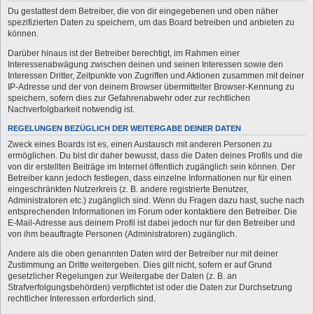
Du gestattest dem Betreiber, die von dir eingegebenen und oben näher
spezifizierten Daten zu speichern, um das Board betreiben und anbieten zu
können.
Darüber hinaus ist der Betreiber berechtigt, im Rahmen einer
Interessenabwägung zwischen deinen und seinen Interessen sowie den
Interessen Dritter, Zeitpunkte von Zugriffen und Aktionen zusammen mit deiner
IP-Adresse und der von deinem Browser übermittelter Browser-Kennung zu
speichern, sofern dies zur Gefahrenabwehr oder zur rechtlichen
Nachverfolgbarkeit notwendig ist.
REGELUNGEN BEZÜGLICH DER WEITERGABE DEINER DATEN
Zweck eines Boards ist es, einen Austausch mit anderen Personen zu
ermöglichen. Du bist dir daher bewusst, dass die Daten deines Profils und die
von dir erstellten Beiträge im Internet öffentlich zugänglich sein können. Der
Betreiber kann jedoch festlegen, dass einzelne Informationen nur für einen
eingeschränkten Nutzerkreis (z. B. andere registrierte Benutzer,
Administratoren etc.) zugänglich sind. Wenn du Fragen dazu hast, suche nach
entsprechenden Informationen im Forum oder kontaktiere den Betreiber. Die
E-Mail-Adresse aus deinem Profil ist dabei jedoch nur für den Betreiber und
von ihm beauftragte Personen (Administratoren) zugänglich.
Andere als die oben genannten Daten wird der Betreiber nur mit deiner
Zustimmung an Dritte weitergeben. Dies gilt nicht, sofern er auf Grund
gesetzlicher Regelungen zur Weitergabe der Daten (z. B. an
Strafverfolgungsbehörden) verpflichtet ist oder die Daten zur Durchsetzung
rechtlicher Interessen erforderlich sind.