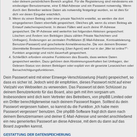
oder deinem persönlichem Bereich angibst. Für die Registrierung sind mindestens ein
eindeutiger Benutzername, eine E-Mail-Adresse und ein Passwort notwendig. Wenn
durch den Betreiber weitere Daten als notwendig festgelegt wurden, so ist dies für
dich vor deren Eingabe ersichtlich.
Wenn du einen Beitrag oder eine private Nachricht erstellst, so werden die dort
eingegebenen Daten ebenfalls gespeichert. Gleiches gilt, wenn du einen Beitrag als
Entwurf zwischenspeicherst. In diesen Fällen wird auch deine IP-Adresse
gespeichert. Die IP-Adresse wird weiterhin bei folgenden Aktionen gespeichert:
Löschen und Ändern von Beiträgen (dazu zählen Private Nachrichten und
Umfragen), Änderungen an zentralen Profildaten (E-Mail-Adresse, Kontoaktivierung,
Benutzer-Passwort) und gescheiterte Anmeldeversuche. Die von deinem Browser
übermittelte Browser-Kennzeichnung (User Agent) wird nur in der „Wer ist online?“-
Funktion angezeigt und nicht dauerhaft gespeichert.
Schließlich erfordern einzelne Funktionen des Boards, dass weitere Daten
gespeichert werden. Dazu gehören dein Abstimmungsverhalten bei Umfragen, der
Gelesen-Status von deinen Beiträgen oder explizit von dir gesetzte Lesezeichen oder
Benachrichtigungsfunktionen.
Dein Passwort wird mit einer Einwege-Verschlüsselung (Hash) gespeichert, so
dass es sicher ist. Jedoch wird dir empfohlen, dieses Passwort nicht auf einer
Vielzahl von Webseiten zu verwenden. Das Passwort ist dein Schlüssel zu
deinem Benutzerkonto für das Board, also geh mit ihm sorgsam um.
Insbesondere wird dich kein Vertreter des Betreibers, von phpBB Limited oder
ein Dritter berechtigterweise nach deinem Passwort fragen. Solltest du dein
Passwort vergessen haben, so kannst du die Funktion „Ich habe mein
Passwort vergessen“ benutzen. Die phpBB-Software fragt dich dann nach
deinem Benutzernamen und deiner E-Mail-Adresse und sendet anschließend
ein neu generiertes Passwort an diese Adresse, mit dem du dann auf das
Board zugreifen kannst.
GESTATTUNG DER DATENSPEICHERUNG