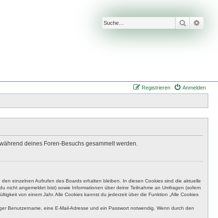
Suche
Erwei
Registrieren
Anmelden
 die während deines Foren-Besuchs gesammelt werden.
den einzelnen Aufrufen des Boards erhalten bleiben. In diesen Cookies sind die aktuelle
n du nicht angemeldet bist) sowie Informationen über deine Teilnahme an Umfragen (sofern
igkeit von einem Jahr. Alle Cookies kannst du jederzeit über die Funktion „Alle Cookies
eutiger Benutzername, eine E-Mail-Adresse und ein Passwort notwendig. Wenn durch den