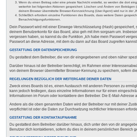
Wenn du einen Beitrag oder eine private Nachricht erstellst, so werden die dort ei
weiterhin bei folgenden Aktionen gespeichert: Löschen und Ändern von Beiträgen (
deinem Browser übermittelte Browser-Kennzeichnung (User Agent) wird nur in der „We
Schließlich erfordern einzelne Funktionen des Boards, dass weitere Daten gespeic
Benachrichtigungsfunktionen.
Dein Passwort wird mit einer Einwege-Verschlüsselung (Hash) gespeichert, so
deinem Benutzerkonto für das Board, also geh mit ihm sorgsam um. Insbesonde
vergessen haben, so kannst du die Funktion „Ich habe mein Passwort verge
Passwort an diese Adresse, mit dem du dann auf das Board zugreifen kannst
GESTATTUNG DER DATENSPEICHERUNG
Du gestattest dem Betreiber, die von dir eingegebenen und oben näher spezi
Darüber hinaus ist der Betreiber berechtigt, im Rahmen einer Interessenabw
von deinem Browser übermittelter Browser-Kennung zu speichern, sofern dies
REGELUNGEN BEZÜGLICH DER WEITERGABE DEINER DATEN
Zweck eines Boards ist es, einen Austausch mit anderen Personen zu ermöglich
kann jedoch festlegen, dass einzelne Informationen nur für einen eingeschrä
Informationen im Forum oder kontaktiere den Betreiber. Die E-Mail-Adresse a
Andere als die oben genannten Daten wird der Betreiber nur mit deiner Zusti
verpflichtet ist oder die Daten zur Durchsetzung rechtlicher Interessen erforde
GESTATTUNG DER KONTAKTAUFNAHME
Du gestattest dem Betreiber darüber hinaus, dich unter den von dir angegebe
Benutzer dich kontaktieren, sofern du dies in deinem persönlichen Bereich ge