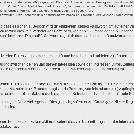
ngegebenen Daten ebenfalls gespeichert. Gleiches gilt, wenn du einen Beitrag als Entwurf zwische
dazu zählen Private Nachrichten und Umfragen), Änderungen an zentralen Profildaten (E-Mail-A
r ist online?“-Funktion angezeigt und nicht dauerhaft gespeichert.
hert werden. Dazu gehören dein Abstimmungsverhalten bei Umfragen, der Gelesen-Status von dein
 dass es sicher ist. Jedoch wird dir empfohlen, dieses Passwort nicht auf einer V
re wird dich kein Vertreter des Betreibers, von phpBB Limited oder ein Dritter b
ssen“ benutzen. Die phpBB-Software fragt dich dann nach deinem Benutzernamen 
.
fizierten Daten zu speichern, um das Board betreiben und anbieten zu können.
ägung zwischen deinen und seinen Interessen sowie den Interessen Dritter, Zeitp
 zur Gefahrenabwehr oder zur rechtlichen Nachverfolgbarkeit notwendig ist.
en. Du bist dir daher bewusst, dass die Daten deines Profils und die von dir erstel
nkten Nutzerkreis (z. B. andere registrierte Benutzer, Administratoren etc.) zugä
us deinem Profil ist dabei jedoch nur für den Betreiber und von ihm beauftragte P
mmung an Dritte weitergeben. Dies gilt nicht, sofern er auf Grund gesetzlicher Re
rlich sind.
nen Kontaktdaten zu kontaktieren, sofern dies zur Übermittlung zentraler Informati
stattet hast.