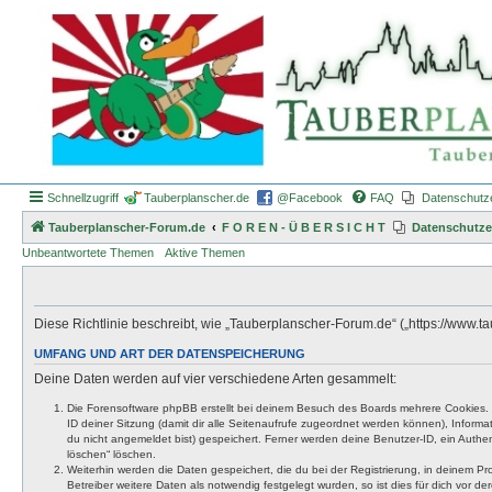
Schnellzugriff
Tauberplanscher.de
@Facebook
FAQ
Datenschutz
Tauberplanscher-Forum.de
F O R E N - Ü B E R S I C H T
Datenschutze
Unbeantwortete Themen
Aktive Themen
Diese Richtlinie beschreibt, wie „Tauberplanscher-Forum.de“ („https://www
UMFANG UND ART DER DATENSPEICHERUNG
Deine Daten werden auf vier verschiedene Arten gesammelt:
Die Forensoftware phpBB erstellt bei deinem Besuch des Boards mehrere Cookies. Co
ID deiner Sitzung (damit dir alle Seitenaufrufe zugeordnet werden können), Inform
du nicht angemeldet bist) gespeichert. Ferner werden deine Benutzer-ID, ein Authen
löschen“ löschen.
Weiterhin werden die Daten gespeichert, die du bei der Registrierung, in deinem P
Betreiber weitere Daten als notwendig festgelegt wurden, so ist dies für dich vor der