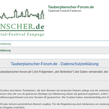
Tauberplanscher-Forum.de
Taubertal-Festival Fanforum
erklärung
rklärung
Tauberplanscher-Forum.de - Datenschutzerklärung
.tauberplanscher-forum.de“) (im Folgenden „der Betreiber“) die Daten verwendet,
okies sind kleine Textdateien, die dein Browser als temporäre Dateien ablegt und die zwischen 
ationen über die von dir gelesenen Beiträge (zur Markierung dieser als gelesen/ungelesen; sofer
tifizierungsschlüssel und eine Session-ID gespeichert. Die Cookies haben standardmäßig eine Gült
rofil oder deinem persönlichem Bereich angibst. Für die Registrierung sind mindestens ein eind
en Eingabe ersichtlich.