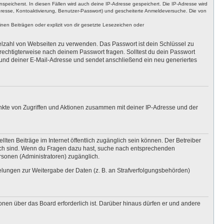
nspeicherst. In diesen Fällen wird auch deine IP-Adresse gespeichert. Die IP-Adresse wird
dresse, Kontoaktivierung, Benutzer-Passwort) und gescheiterte Anmeldeversuche. Die von
en Beiträgen oder explizit von dir gesetzte Lesezeichen oder
ielzahl von Webseiten zu verwenden. Das Passwort ist dein Schlüssel zu
erechtigterweise nach deinem Passwort fragen. Solltest du dein Passwort
und deiner E-Mail-Adresse und sendet anschließend ein neu generiertes
unkte von Zugriffen und Aktionen zusammen mit deiner IP-Adresse und der
lten Beiträge im Internet öffentlich zugänglich sein können. Der Betreiber
nglich sind. Wenn du Fragen dazu hast, suche nach entsprechenden
ersonen (Administratoren) zugänglich.
gelungen zur Weitergabe der Daten (z. B. an Strafverfolgungsbehörden)
onen über das Board erforderlich ist. Darüber hinaus dürfen er und andere