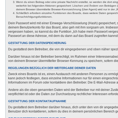
Wenn du einen Beitrag oder eine private Nachricht erstellst, so werden die dort ei
weiterhin bei folgenden Aktionen gespeichert: Löschen und Ändern von Beiträgen (
deinem Browser übermittelte Browser-Kennzeichnung (User Agent) wird nur in der „We
Schließlich erfordern einzelne Funktionen des Boards, dass weitere Daten gespeic
Benachrichtigungsfunktionen.
Dein Passwort wird mit einer Einwege-Verschlüsselung (Hash) gespeichert, so
deinem Benutzerkonto für das Board, also geh mit ihm sorgsam um. Insbesonde
vergessen haben, so kannst du die Funktion „Ich habe mein Passwort verge
Passwort an diese Adresse, mit dem du dann auf das Board zugreifen kannst
GESTATTUNG DER DATENSPEICHERUNG
Du gestattest dem Betreiber, die von dir eingegebenen und oben näher spezi
Darüber hinaus ist der Betreiber berechtigt, im Rahmen einer Interessenabw
von deinem Browser übermittelter Browser-Kennung zu speichern, sofern dies
REGELUNGEN BEZÜGLICH DER WEITERGABE DEINER DATEN
Zweck eines Boards ist es, einen Austausch mit anderen Personen zu ermöglich
kann jedoch festlegen, dass einzelne Informationen nur für einen eingeschrä
Informationen im Forum oder kontaktiere den Betreiber. Die E-Mail-Adresse a
Andere als die oben genannten Daten wird der Betreiber nur mit deiner Zusti
verpflichtet ist oder die Daten zur Durchsetzung rechtlicher Interessen erforde
GESTATTUNG DER KONTAKTAUFNAHME
Du gestattest dem Betreiber darüber hinaus, dich unter den von dir angegebe
Benutzer dich kontaktieren, sofern du dies in deinem persönlichen Bereich ge