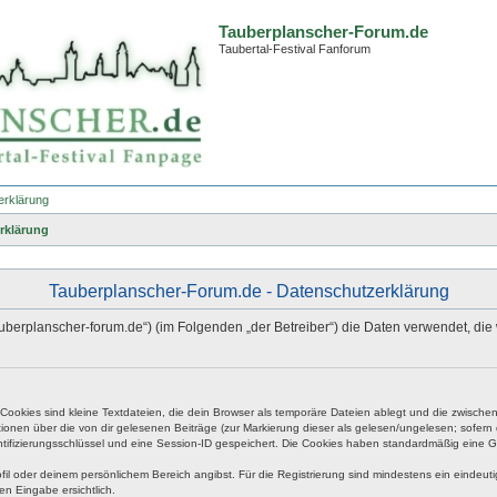
Tauberplanscher-Forum.de
Taubertal-Festival Fanforum
erklärung
rklärung
Tauberplanscher-Forum.de - Datenschutzerklärung
.tauberplanscher-forum.de“) (im Folgenden „der Betreiber“) die Daten verwendet,
okies sind kleine Textdateien, die dein Browser als temporäre Dateien ablegt und die zwischen 
ationen über die von dir gelesenen Beiträge (zur Markierung dieser als gelesen/ungelesen; sofer
tifizierungsschlüssel und eine Session-ID gespeichert. Die Cookies haben standardmäßig eine Gült
rofil oder deinem persönlichem Bereich angibst. Für die Registrierung sind mindestens ein eind
en Eingabe ersichtlich.