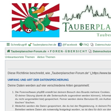
Schnellzugriff
Tauberplanscher.de
@Facebook
FAQ
Datenschutz
Tauberplanscher-Forum.de
F O R E N - Ü B E R S I C H T
Datenschutze
Unbeantwortete Themen
Aktive Themen
Diese Richtlinie beschreibt, wie „Tauberplanscher-Forum.de“ („https://www
UMFANG UND ART DER DATENSPEICHERUNG
Deine Daten werden auf vier verschiedene Arten gesammelt:
Die Forensoftware phpBB erstellt bei deinem Besuch des Boards mehrere Cookies. Co
ID deiner Sitzung (damit dir alle Seitenaufrufe zugeordnet werden können), Inform
du nicht angemeldet bist) gespeichert. Ferner werden deine Benutzer-ID, ein Authen
löschen“ löschen.
Weiterhin werden die Daten gespeichert, die du bei der Registrierung, in deinem P
Betreiber weitere Daten als notwendig festgelegt wurden, so ist dies für dich vor der