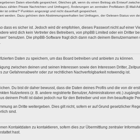
ngegebenen Daten ebenfalls gespeichert. Gleiches gilt, wenn du einen Beitrag als Entwurf zwische
dazu zählen Private Nachrichten und Umfragen), Änderungen an zentralen Profildaten (E-Mail-A
r ist online?“-Funktion angezeigt und nicht dauerhaft gespeichert.
hert werden. Dazu gehören dein Abstimmungsverhalten bei Umfragen, der Gelesen-Status von dein
 dass es sicher ist. Jedoch wird dir empfohlen, dieses Passwort nicht auf einer V
re wird dich kein Vertreter des Betreibers, von phpBB Limited oder ein Dritter b
ssen“ benutzen. Die phpBB-Software fragt dich dann nach deinem Benutzernamen 
.
fizierten Daten zu speichern, um das Board betreiben und anbieten zu können.
ägung zwischen deinen und seinen Interessen sowie den Interessen Dritter, Zeitp
 zur Gefahrenabwehr oder zur rechtlichen Nachverfolgbarkeit notwendig ist.
en. Du bist dir daher bewusst, dass die Daten deines Profils und die von dir erstel
nkten Nutzerkreis (z. B. andere registrierte Benutzer, Administratoren etc.) zugä
us deinem Profil ist dabei jedoch nur für den Betreiber und von ihm beauftragte P
mmung an Dritte weitergeben. Dies gilt nicht, sofern er auf Grund gesetzlicher Re
rlich sind.
nen Kontaktdaten zu kontaktieren, sofern dies zur Übermittlung zentraler Informati
stattet hast.