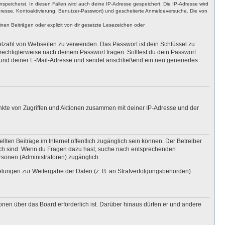
nspeicherst. In diesen Fällen wird auch deine IP-Adresse gespeichert. Die IP-Adresse wird
dresse, Kontoaktivierung, Benutzer-Passwort) und gescheiterte Anmeldeversuche. Die von
en Beiträgen oder explizit von dir gesetzte Lesezeichen oder
ielzahl von Webseiten zu verwenden. Das Passwort ist dein Schlüssel zu
erechtigterweise nach deinem Passwort fragen. Solltest du dein Passwort
und deiner E-Mail-Adresse und sendet anschließend ein neu generiertes
unkte von Zugriffen und Aktionen zusammen mit deiner IP-Adresse und der
lten Beiträge im Internet öffentlich zugänglich sein können. Der Betreiber
nglich sind. Wenn du Fragen dazu hast, suche nach entsprechenden
ersonen (Administratoren) zugänglich.
gelungen zur Weitergabe der Daten (z. B. an Strafverfolgungsbehörden)
onen über das Board erforderlich ist. Darüber hinaus dürfen er und andere