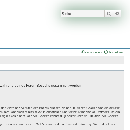
Suche
Erwei
Registrieren
Anmelden
 die während deines Foren-Besuchs gesammelt werden.
den einzelnen Aufrufen des Boards erhalten bleiben. In diesen Cookies sind die aktuelle
n du nicht angemeldet bist) sowie Informationen über deine Teilnahme an Umfragen (sofern
igkeit von einem Jahr. Alle Cookies kannst du jederzeit über die Funktion „Alle Cookies
eutiger Benutzername, eine E-Mail-Adresse und ein Passwort notwendig. Wenn durch den