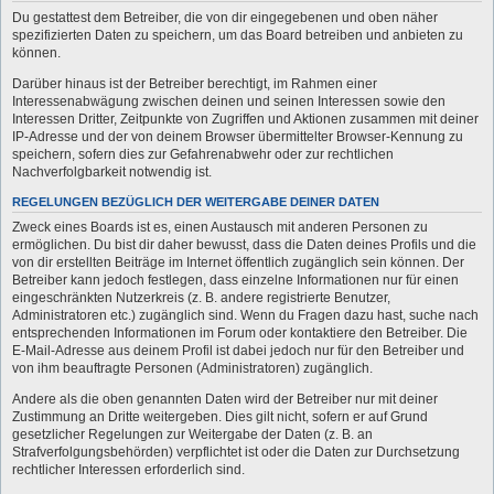
Du gestattest dem Betreiber, die von dir eingegebenen und oben näher
spezifizierten Daten zu speichern, um das Board betreiben und anbieten zu
können.
Darüber hinaus ist der Betreiber berechtigt, im Rahmen einer
Interessenabwägung zwischen deinen und seinen Interessen sowie den
Interessen Dritter, Zeitpunkte von Zugriffen und Aktionen zusammen mit deiner
IP-Adresse und der von deinem Browser übermittelter Browser-Kennung zu
speichern, sofern dies zur Gefahrenabwehr oder zur rechtlichen
Nachverfolgbarkeit notwendig ist.
REGELUNGEN BEZÜGLICH DER WEITERGABE DEINER DATEN
Zweck eines Boards ist es, einen Austausch mit anderen Personen zu
ermöglichen. Du bist dir daher bewusst, dass die Daten deines Profils und die
von dir erstellten Beiträge im Internet öffentlich zugänglich sein können. Der
Betreiber kann jedoch festlegen, dass einzelne Informationen nur für einen
eingeschränkten Nutzerkreis (z. B. andere registrierte Benutzer,
Administratoren etc.) zugänglich sind. Wenn du Fragen dazu hast, suche nach
entsprechenden Informationen im Forum oder kontaktiere den Betreiber. Die
E-Mail-Adresse aus deinem Profil ist dabei jedoch nur für den Betreiber und
von ihm beauftragte Personen (Administratoren) zugänglich.
Andere als die oben genannten Daten wird der Betreiber nur mit deiner
Zustimmung an Dritte weitergeben. Dies gilt nicht, sofern er auf Grund
gesetzlicher Regelungen zur Weitergabe der Daten (z. B. an
Strafverfolgungsbehörden) verpflichtet ist oder die Daten zur Durchsetzung
rechtlicher Interessen erforderlich sind.