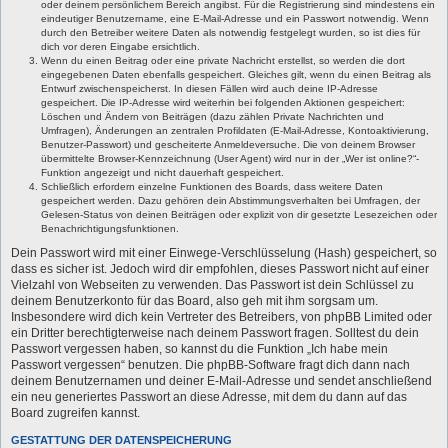
oder deinem persönlichem Bereich angibst. Für die Registrierung sind mindestens ein
eindeutiger Benutzername, eine E-Mail-Adresse und ein Passwort notwendig. Wenn
durch den Betreiber weitere Daten als notwendig festgelegt wurden, so ist dies für
dich vor deren Eingabe ersichtlich.
Wenn du einen Beitrag oder eine private Nachricht erstellst, so werden die dort
eingegebenen Daten ebenfalls gespeichert. Gleiches gilt, wenn du einen Beitrag als
Entwurf zwischenspeicherst. In diesen Fällen wird auch deine IP-Adresse
gespeichert. Die IP-Adresse wird weiterhin bei folgenden Aktionen gespeichert:
Löschen und Ändern von Beiträgen (dazu zählen Private Nachrichten und
Umfragen), Änderungen an zentralen Profildaten (E-Mail-Adresse, Kontoaktivierung,
Benutzer-Passwort) und gescheiterte Anmeldeversuche. Die von deinem Browser
übermittelte Browser-Kennzeichnung (User Agent) wird nur in der „Wer ist online?“-
Funktion angezeigt und nicht dauerhaft gespeichert.
Schließlich erfordern einzelne Funktionen des Boards, dass weitere Daten
gespeichert werden. Dazu gehören dein Abstimmungsverhalten bei Umfragen, der
Gelesen-Status von deinen Beiträgen oder explizit von dir gesetzte Lesezeichen oder
Benachrichtigungsfunktionen.
Dein Passwort wird mit einer Einwege-Verschlüsselung (Hash) gespeichert, so
dass es sicher ist. Jedoch wird dir empfohlen, dieses Passwort nicht auf einer
Vielzahl von Webseiten zu verwenden. Das Passwort ist dein Schlüssel zu
deinem Benutzerkonto für das Board, also geh mit ihm sorgsam um.
Insbesondere wird dich kein Vertreter des Betreibers, von phpBB Limited oder
ein Dritter berechtigterweise nach deinem Passwort fragen. Solltest du dein
Passwort vergessen haben, so kannst du die Funktion „Ich habe mein
Passwort vergessen“ benutzen. Die phpBB-Software fragt dich dann nach
deinem Benutzernamen und deiner E-Mail-Adresse und sendet anschließend
ein neu generiertes Passwort an diese Adresse, mit dem du dann auf das
Board zugreifen kannst.
GESTATTUNG DER DATENSPEICHERUNG