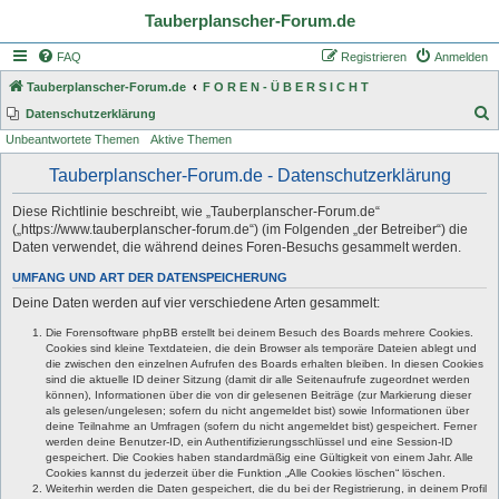
Tauberplanscher-Forum.de
FAQ
Registrieren
Anmelden
Tauberplanscher-Forum.de
F O R E N - Ü B E R S I C H T
S
Datenschutzerklärung
Unbeantwortete Themen
Aktive Themen
u
c
Tauberplanscher-Forum.de - Datenschutzerklärung
h
Diese Richtlinie beschreibt, wie „Tauberplanscher-Forum.de“
e
(„https://www.tauberplanscher-forum.de“) (im Folgenden „der Betreiber“) die
Daten verwendet, die während deines Foren-Besuchs gesammelt werden.
UMFANG UND ART DER DATENSPEICHERUNG
Deine Daten werden auf vier verschiedene Arten gesammelt:
Die Forensoftware phpBB erstellt bei deinem Besuch des Boards mehrere Cookies.
Cookies sind kleine Textdateien, die dein Browser als temporäre Dateien ablegt und
die zwischen den einzelnen Aufrufen des Boards erhalten bleiben. In diesen Cookies
sind die aktuelle ID deiner Sitzung (damit dir alle Seitenaufrufe zugeordnet werden
können), Informationen über die von dir gelesenen Beiträge (zur Markierung dieser
als gelesen/ungelesen; sofern du nicht angemeldet bist) sowie Informationen über
deine Teilnahme an Umfragen (sofern du nicht angemeldet bist) gespeichert. Ferner
werden deine Benutzer-ID, ein Authentifizierungsschlüssel und eine Session-ID
gespeichert. Die Cookies haben standardmäßig eine Gültigkeit von einem Jahr. Alle
Cookies kannst du jederzeit über die Funktion „Alle Cookies löschen“ löschen.
Weiterhin werden die Daten gespeichert, die du bei der Registrierung, in deinem Profil