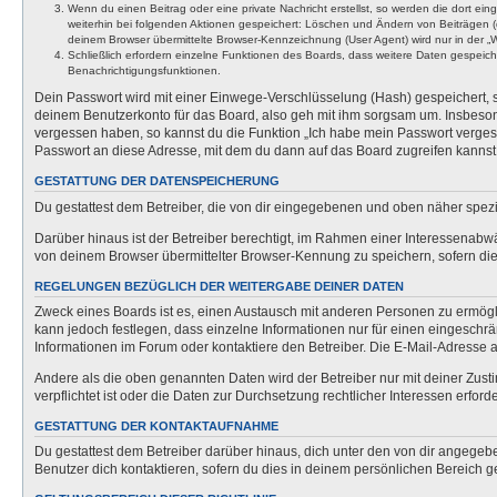
Wenn du einen Beitrag oder eine private Nachricht erstellst, so werden die dort ei
weiterhin bei folgenden Aktionen gespeichert: Löschen und Ändern von Beiträgen (
deinem Browser übermittelte Browser-Kennzeichnung (User Agent) wird nur in der „We
Schließlich erfordern einzelne Funktionen des Boards, dass weitere Daten gespeic
Benachrichtigungsfunktionen.
Dein Passwort wird mit einer Einwege-Verschlüsselung (Hash) gespeichert, so
deinem Benutzerkonto für das Board, also geh mit ihm sorgsam um. Insbesonde
vergessen haben, so kannst du die Funktion „Ich habe mein Passwort verge
Passwort an diese Adresse, mit dem du dann auf das Board zugreifen kannst
GESTATTUNG DER DATENSPEICHERUNG
Du gestattest dem Betreiber, die von dir eingegebenen und oben näher spezi
Darüber hinaus ist der Betreiber berechtigt, im Rahmen einer Interessenabw
von deinem Browser übermittelter Browser-Kennung zu speichern, sofern dies
REGELUNGEN BEZÜGLICH DER WEITERGABE DEINER DATEN
Zweck eines Boards ist es, einen Austausch mit anderen Personen zu ermöglich
kann jedoch festlegen, dass einzelne Informationen nur für einen eingeschrä
Informationen im Forum oder kontaktiere den Betreiber. Die E-Mail-Adresse a
Andere als die oben genannten Daten wird der Betreiber nur mit deiner Zusti
verpflichtet ist oder die Daten zur Durchsetzung rechtlicher Interessen erforde
GESTATTUNG DER KONTAKTAUFNAHME
Du gestattest dem Betreiber darüber hinaus, dich unter den von dir angegebe
Benutzer dich kontaktieren, sofern du dies in deinem persönlichen Bereich ge