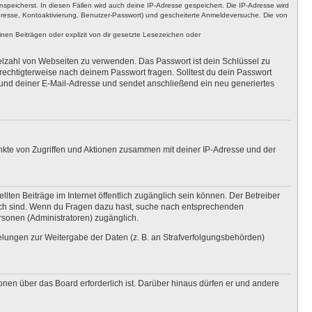
nspeicherst. In diesen Fällen wird auch deine IP-Adresse gespeichert. Die IP-Adresse wird
dresse, Kontoaktivierung, Benutzer-Passwort) und gescheiterte Anmeldeversuche. Die von
en Beiträgen oder explizit von dir gesetzte Lesezeichen oder
ielzahl von Webseiten zu verwenden. Das Passwort ist dein Schlüssel zu
erechtigterweise nach deinem Passwort fragen. Solltest du dein Passwort
und deiner E-Mail-Adresse und sendet anschließend ein neu generiertes
unkte von Zugriffen und Aktionen zusammen mit deiner IP-Adresse und der
lten Beiträge im Internet öffentlich zugänglich sein können. Der Betreiber
nglich sind. Wenn du Fragen dazu hast, suche nach entsprechenden
ersonen (Administratoren) zugänglich.
gelungen zur Weitergabe der Daten (z. B. an Strafverfolgungsbehörden)
onen über das Board erforderlich ist. Darüber hinaus dürfen er und andere