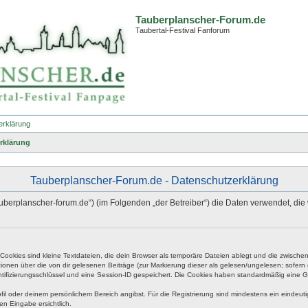
Tauberplanscher-Forum.de
Taubertal-Festival Fanforum
erklärung
rklärung
Tauberplanscher-Forum.de - Datenschutzerklärung
.tauberplanscher-forum.de“) (im Folgenden „der Betreiber“) die Daten verwendet,
okies sind kleine Textdateien, die dein Browser als temporäre Dateien ablegt und die zwischen 
ationen über die von dir gelesenen Beiträge (zur Markierung dieser als gelesen/ungelesen; sofer
tifizierungsschlüssel und eine Session-ID gespeichert. Die Cookies haben standardmäßig eine Gült
rofil oder deinem persönlichem Bereich angibst. Für die Registrierung sind mindestens ein eind
en Eingabe ersichtlich.