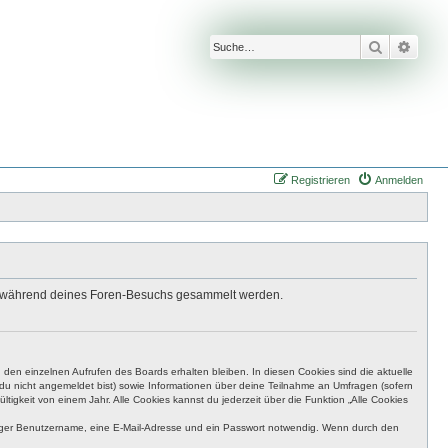
Suche
Erwei
Registrieren
Anmelden
 die während deines Foren-Besuchs gesammelt werden.
den einzelnen Aufrufen des Boards erhalten bleiben. In diesen Cookies sind die aktuelle
n du nicht angemeldet bist) sowie Informationen über deine Teilnahme an Umfragen (sofern
igkeit von einem Jahr. Alle Cookies kannst du jederzeit über die Funktion „Alle Cookies
eutiger Benutzername, eine E-Mail-Adresse und ein Passwort notwendig. Wenn durch den