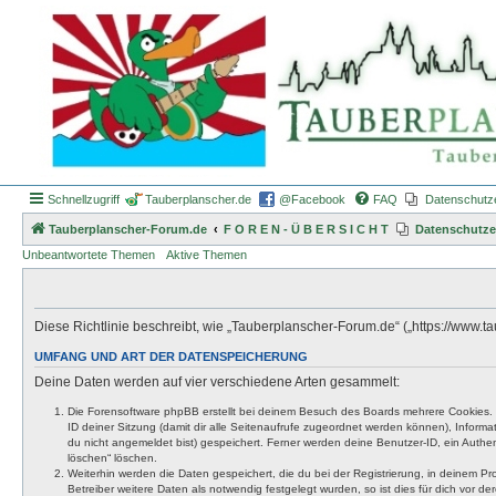
Schnellzugriff
Tauberplanscher.de
@Facebook
FAQ
Datenschutz
Tauberplanscher-Forum.de
F O R E N - Ü B E R S I C H T
Datenschutze
Unbeantwortete Themen
Aktive Themen
Diese Richtlinie beschreibt, wie „Tauberplanscher-Forum.de“ („https://www
UMFANG UND ART DER DATENSPEICHERUNG
Deine Daten werden auf vier verschiedene Arten gesammelt:
Die Forensoftware phpBB erstellt bei deinem Besuch des Boards mehrere Cookies. Co
ID deiner Sitzung (damit dir alle Seitenaufrufe zugeordnet werden können), Inform
du nicht angemeldet bist) gespeichert. Ferner werden deine Benutzer-ID, ein Authen
löschen“ löschen.
Weiterhin werden die Daten gespeichert, die du bei der Registrierung, in deinem P
Betreiber weitere Daten als notwendig festgelegt wurden, so ist dies für dich vor der