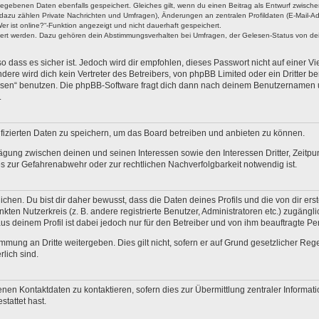
ngegebenen Daten ebenfalls gespeichert. Gleiches gilt, wenn du einen Beitrag als Entwurf zwische
dazu zählen Private Nachrichten und Umfragen), Änderungen an zentralen Profildaten (E-Mail-A
r ist online?“-Funktion angezeigt und nicht dauerhaft gespeichert.
hert werden. Dazu gehören dein Abstimmungsverhalten bei Umfragen, der Gelesen-Status von dein
 dass es sicher ist. Jedoch wird dir empfohlen, dieses Passwort nicht auf einer V
re wird dich kein Vertreter des Betreibers, von phpBB Limited oder ein Dritter b
ssen“ benutzen. Die phpBB-Software fragt dich dann nach deinem Benutzernamen 
.
fizierten Daten zu speichern, um das Board betreiben und anbieten zu können.
ägung zwischen deinen und seinen Interessen sowie den Interessen Dritter, Zeitp
 zur Gefahrenabwehr oder zur rechtlichen Nachverfolgbarkeit notwendig ist.
en. Du bist dir daher bewusst, dass die Daten deines Profils und die von dir erstel
nkten Nutzerkreis (z. B. andere registrierte Benutzer, Administratoren etc.) zugä
us deinem Profil ist dabei jedoch nur für den Betreiber und von ihm beauftragte P
mmung an Dritte weitergeben. Dies gilt nicht, sofern er auf Grund gesetzlicher Re
rlich sind.
nen Kontaktdaten zu kontaktieren, sofern dies zur Übermittlung zentraler Informati
stattet hast.