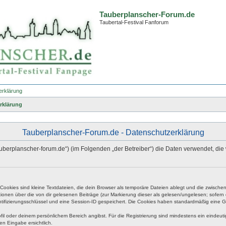
Tauberplanscher-Forum.de
Taubertal-Festival Fanforum
erklärung
rklärung
Tauberplanscher-Forum.de - Datenschutzerklärung
.tauberplanscher-forum.de“) (im Folgenden „der Betreiber“) die Daten verwendet,
okies sind kleine Textdateien, die dein Browser als temporäre Dateien ablegt und die zwischen 
ationen über die von dir gelesenen Beiträge (zur Markierung dieser als gelesen/ungelesen; sofer
tifizierungsschlüssel und eine Session-ID gespeichert. Die Cookies haben standardmäßig eine Gült
rofil oder deinem persönlichem Bereich angibst. Für die Registrierung sind mindestens ein eind
en Eingabe ersichtlich.