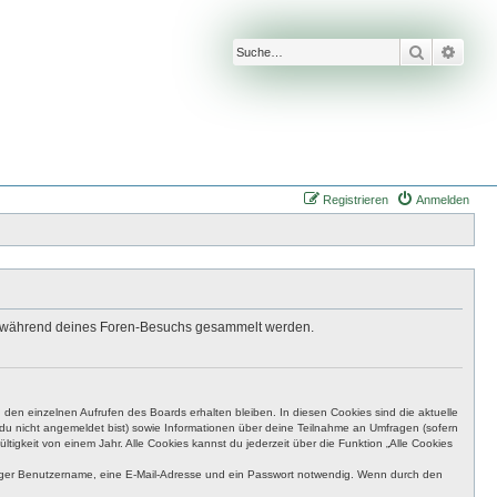
Suche
Erwei
Registrieren
Anmelden
 die während deines Foren-Besuchs gesammelt werden.
den einzelnen Aufrufen des Boards erhalten bleiben. In diesen Cookies sind die aktuelle
n du nicht angemeldet bist) sowie Informationen über deine Teilnahme an Umfragen (sofern
igkeit von einem Jahr. Alle Cookies kannst du jederzeit über die Funktion „Alle Cookies
eutiger Benutzername, eine E-Mail-Adresse und ein Passwort notwendig. Wenn durch den