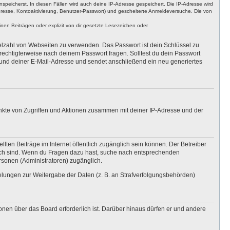
nspeicherst. In diesen Fällen wird auch deine IP-Adresse gespeichert. Die IP-Adresse wird
dresse, Kontoaktivierung, Benutzer-Passwort) und gescheiterte Anmeldeversuche. Die von
en Beiträgen oder explizit von dir gesetzte Lesezeichen oder
ielzahl von Webseiten zu verwenden. Das Passwort ist dein Schlüssel zu
erechtigterweise nach deinem Passwort fragen. Solltest du dein Passwort
und deiner E-Mail-Adresse und sendet anschließend ein neu generiertes
unkte von Zugriffen und Aktionen zusammen mit deiner IP-Adresse und der
lten Beiträge im Internet öffentlich zugänglich sein können. Der Betreiber
nglich sind. Wenn du Fragen dazu hast, suche nach entsprechenden
ersonen (Administratoren) zugänglich.
gelungen zur Weitergabe der Daten (z. B. an Strafverfolgungsbehörden)
onen über das Board erforderlich ist. Darüber hinaus dürfen er und andere