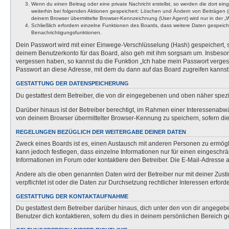
Wenn du einen Beitrag oder eine private Nachricht erstellst, so werden die dort ei
weiterhin bei folgenden Aktionen gespeichert: Löschen und Ändern von Beiträgen (
deinem Browser übermittelte Browser-Kennzeichnung (User Agent) wird nur in der „We
Schließlich erfordern einzelne Funktionen des Boards, dass weitere Daten gespeic
Benachrichtigungsfunktionen.
Dein Passwort wird mit einer Einwege-Verschlüsselung (Hash) gespeichert, so
deinem Benutzerkonto für das Board, also geh mit ihm sorgsam um. Insbesonde
vergessen haben, so kannst du die Funktion „Ich habe mein Passwort verge
Passwort an diese Adresse, mit dem du dann auf das Board zugreifen kannst
GESTATTUNG DER DATENSPEICHERUNG
Du gestattest dem Betreiber, die von dir eingegebenen und oben näher spezi
Darüber hinaus ist der Betreiber berechtigt, im Rahmen einer Interessenabw
von deinem Browser übermittelter Browser-Kennung zu speichern, sofern dies
REGELUNGEN BEZÜGLICH DER WEITERGABE DEINER DATEN
Zweck eines Boards ist es, einen Austausch mit anderen Personen zu ermöglich
kann jedoch festlegen, dass einzelne Informationen nur für einen eingeschrä
Informationen im Forum oder kontaktiere den Betreiber. Die E-Mail-Adresse a
Andere als die oben genannten Daten wird der Betreiber nur mit deiner Zusti
verpflichtet ist oder die Daten zur Durchsetzung rechtlicher Interessen erforde
GESTATTUNG DER KONTAKTAUFNAHME
Du gestattest dem Betreiber darüber hinaus, dich unter den von dir angegebe
Benutzer dich kontaktieren, sofern du dies in deinem persönlichen Bereich ge