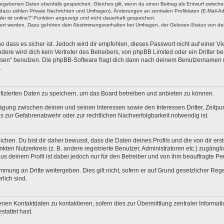
ngegebenen Daten ebenfalls gespeichert. Gleiches gilt, wenn du einen Beitrag als Entwurf zwische
dazu zählen Private Nachrichten und Umfragen), Änderungen an zentralen Profildaten (E-Mail-A
r ist online?“-Funktion angezeigt und nicht dauerhaft gespeichert.
hert werden. Dazu gehören dein Abstimmungsverhalten bei Umfragen, der Gelesen-Status von dein
 dass es sicher ist. Jedoch wird dir empfohlen, dieses Passwort nicht auf einer V
re wird dich kein Vertreter des Betreibers, von phpBB Limited oder ein Dritter b
ssen“ benutzen. Die phpBB-Software fragt dich dann nach deinem Benutzernamen 
.
fizierten Daten zu speichern, um das Board betreiben und anbieten zu können.
ägung zwischen deinen und seinen Interessen sowie den Interessen Dritter, Zeitp
 zur Gefahrenabwehr oder zur rechtlichen Nachverfolgbarkeit notwendig ist.
en. Du bist dir daher bewusst, dass die Daten deines Profils und die von dir erstel
nkten Nutzerkreis (z. B. andere registrierte Benutzer, Administratoren etc.) zugä
us deinem Profil ist dabei jedoch nur für den Betreiber und von ihm beauftragte P
mmung an Dritte weitergeben. Dies gilt nicht, sofern er auf Grund gesetzlicher Re
rlich sind.
nen Kontaktdaten zu kontaktieren, sofern dies zur Übermittlung zentraler Informati
stattet hast.