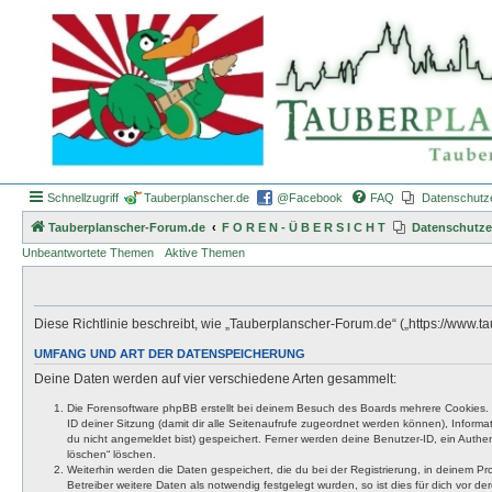
Schnellzugriff
Tauberplanscher.de
@Facebook
FAQ
Datenschutz
Tauberplanscher-Forum.de
F O R E N - Ü B E R S I C H T
Datenschutze
Unbeantwortete Themen
Aktive Themen
Diese Richtlinie beschreibt, wie „Tauberplanscher-Forum.de“ („https://www
UMFANG UND ART DER DATENSPEICHERUNG
Deine Daten werden auf vier verschiedene Arten gesammelt:
Die Forensoftware phpBB erstellt bei deinem Besuch des Boards mehrere Cookies. Co
ID deiner Sitzung (damit dir alle Seitenaufrufe zugeordnet werden können), Inform
du nicht angemeldet bist) gespeichert. Ferner werden deine Benutzer-ID, ein Authen
löschen“ löschen.
Weiterhin werden die Daten gespeichert, die du bei der Registrierung, in deinem P
Betreiber weitere Daten als notwendig festgelegt wurden, so ist dies für dich vor der