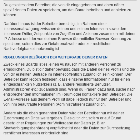
Du gestattest dem Betreiber, die von dir eingegebenen und oben näher
spezifizierten Daten zu speichern, um das Board betreiben und anbieten zu
können.
Darüber hinaus ist der Betreiber berechtigt, im Rahmen einer
Interessenabwägung zwischen deinen und seinen Interessen sowie den
Interessen Dritter, Zeitpunkte von Zugriffen und Aktionen zusammen mit deiner
IP-Adresse und der von deinem Browser übermittelter Browser-Kennung zu
speichern, sofern dies zur Gefahrenabwehr oder zur rechtlichen
Nachverfolgbarkeit notwendig ist.
REGELUNGEN BEZÜGLICH DER WEITERGABE DEINER DATEN
Zweck eines Boards ist es, einen Austausch mit anderen Personen zu
ermöglichen. Du bist dir daher bewusst, dass die Daten deines Profils und die
von dir erstellten Beiträge im Internet öffentlich zugänglich sein können. Der
Betreiber kann jedoch festlegen, dass einzelne Informationen nur für einen
eingeschränkten Nutzerkreis (z. B. andere registrierte Benutzer,
Administratoren etc.) zugänglich sind. Wenn du Fragen dazu hast, suche nach
entsprechenden Informationen im Forum oder kontaktiere den Betreiber. Die
E-Mail-Adresse aus deinem Profil ist dabei jedoch nur für den Betreiber und
von ihm beauftragte Personen (Administratoren) zugänglich.
Andere als die oben genannten Daten wird der Betreiber nur mit deiner
Zustimmung an Dritte weitergeben. Dies gilt nicht, sofern er auf Grund
gesetzlicher Regelungen zur Weitergabe der Daten (z. B. an
Strafverfolgungsbehörden) verpflichtet ist oder die Daten zur Durchsetzung
rechtlicher Interessen erforderlich sind.