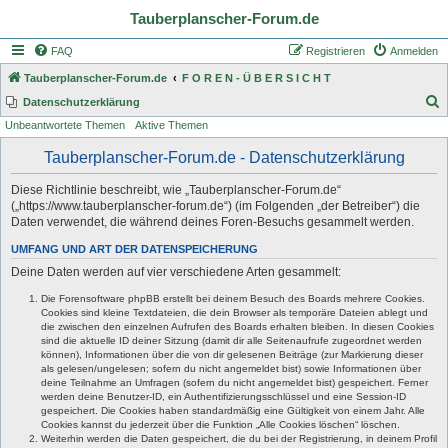
Tauberplanscher-Forum.de
FAQ
Registrieren
Anmelden
Tauberplanscher-Forum.de
F O R E N - Ü B E R S I C H T
S
Datenschutzerklärung
Unbeantwortete Themen
Aktive Themen
u
c
Tauberplanscher-Forum.de - Datenschutzerklärung
h
Diese Richtlinie beschreibt, wie „Tauberplanscher-Forum.de“
e
(„https://www.tauberplanscher-forum.de“) (im Folgenden „der Betreiber“) die
Daten verwendet, die während deines Foren-Besuchs gesammelt werden.
UMFANG UND ART DER DATENSPEICHERUNG
Deine Daten werden auf vier verschiedene Arten gesammelt:
Die Forensoftware phpBB erstellt bei deinem Besuch des Boards mehrere Cookies.
Cookies sind kleine Textdateien, die dein Browser als temporäre Dateien ablegt und
die zwischen den einzelnen Aufrufen des Boards erhalten bleiben. In diesen Cookies
sind die aktuelle ID deiner Sitzung (damit dir alle Seitenaufrufe zugeordnet werden
können), Informationen über die von dir gelesenen Beiträge (zur Markierung dieser
als gelesen/ungelesen; sofern du nicht angemeldet bist) sowie Informationen über
deine Teilnahme an Umfragen (sofern du nicht angemeldet bist) gespeichert. Ferner
werden deine Benutzer-ID, ein Authentifizierungsschlüssel und eine Session-ID
gespeichert. Die Cookies haben standardmäßig eine Gültigkeit von einem Jahr. Alle
Cookies kannst du jederzeit über die Funktion „Alle Cookies löschen“ löschen.
Weiterhin werden die Daten gespeichert, die du bei der Registrierung, in deinem Profil