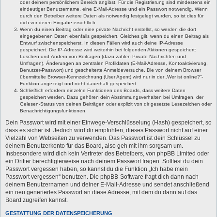
oder deinem persönlichem Bereich angibst. Für die Registrierung sind mindestens ein
eindeutiger Benutzername, eine E-Mail-Adresse und ein Passwort notwendig. Wenn
durch den Betreiber weitere Daten als notwendig festgelegt wurden, so ist dies für
dich vor deren Eingabe ersichtlich.
Wenn du einen Beitrag oder eine private Nachricht erstellst, so werden die dort
eingegebenen Daten ebenfalls gespeichert. Gleiches gilt, wenn du einen Beitrag als
Entwurf zwischenspeicherst. In diesen Fällen wird auch deine IP-Adresse
gespeichert. Die IP-Adresse wird weiterhin bei folgenden Aktionen gespeichert:
Löschen und Ändern von Beiträgen (dazu zählen Private Nachrichten und
Umfragen), Änderungen an zentralen Profildaten (E-Mail-Adresse, Kontoaktivierung,
Benutzer-Passwort) und gescheiterte Anmeldeversuche. Die von deinem Browser
übermittelte Browser-Kennzeichnung (User Agent) wird nur in der „Wer ist online?“-
Funktion angezeigt und nicht dauerhaft gespeichert.
Schließlich erfordern einzelne Funktionen des Boards, dass weitere Daten
gespeichert werden. Dazu gehören dein Abstimmungsverhalten bei Umfragen, der
Gelesen-Status von deinen Beiträgen oder explizit von dir gesetzte Lesezeichen oder
Benachrichtigungsfunktionen.
Dein Passwort wird mit einer Einwege-Verschlüsselung (Hash) gespeichert, so
dass es sicher ist. Jedoch wird dir empfohlen, dieses Passwort nicht auf einer
Vielzahl von Webseiten zu verwenden. Das Passwort ist dein Schlüssel zu
deinem Benutzerkonto für das Board, also geh mit ihm sorgsam um.
Insbesondere wird dich kein Vertreter des Betreibers, von phpBB Limited oder
ein Dritter berechtigterweise nach deinem Passwort fragen. Solltest du dein
Passwort vergessen haben, so kannst du die Funktion „Ich habe mein
Passwort vergessen“ benutzen. Die phpBB-Software fragt dich dann nach
deinem Benutzernamen und deiner E-Mail-Adresse und sendet anschließend
ein neu generiertes Passwort an diese Adresse, mit dem du dann auf das
Board zugreifen kannst.
GESTATTUNG DER DATENSPEICHERUNG