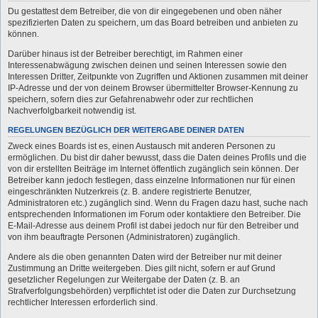
Du gestattest dem Betreiber, die von dir eingegebenen und oben näher
spezifizierten Daten zu speichern, um das Board betreiben und anbieten zu
können.
Darüber hinaus ist der Betreiber berechtigt, im Rahmen einer
Interessenabwägung zwischen deinen und seinen Interessen sowie den
Interessen Dritter, Zeitpunkte von Zugriffen und Aktionen zusammen mit deiner
IP-Adresse und der von deinem Browser übermittelter Browser-Kennung zu
speichern, sofern dies zur Gefahrenabwehr oder zur rechtlichen
Nachverfolgbarkeit notwendig ist.
REGELUNGEN BEZÜGLICH DER WEITERGABE DEINER DATEN
Zweck eines Boards ist es, einen Austausch mit anderen Personen zu
ermöglichen. Du bist dir daher bewusst, dass die Daten deines Profils und die
von dir erstellten Beiträge im Internet öffentlich zugänglich sein können. Der
Betreiber kann jedoch festlegen, dass einzelne Informationen nur für einen
eingeschränkten Nutzerkreis (z. B. andere registrierte Benutzer,
Administratoren etc.) zugänglich sind. Wenn du Fragen dazu hast, suche nach
entsprechenden Informationen im Forum oder kontaktiere den Betreiber. Die
E-Mail-Adresse aus deinem Profil ist dabei jedoch nur für den Betreiber und
von ihm beauftragte Personen (Administratoren) zugänglich.
Andere als die oben genannten Daten wird der Betreiber nur mit deiner
Zustimmung an Dritte weitergeben. Dies gilt nicht, sofern er auf Grund
gesetzlicher Regelungen zur Weitergabe der Daten (z. B. an
Strafverfolgungsbehörden) verpflichtet ist oder die Daten zur Durchsetzung
rechtlicher Interessen erforderlich sind.