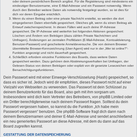
oder deinem persönlichem Bereich angibst. Für die Registrierung sind mindestens ein
eindeutiger Benutzername, eine E-Mail-Adresse und ein Passwort notwendig. Wenn
durch den Betreiber weitere Daten als notwendig festgelegt wurden, so ist dies für
dich vor deren Eingabe ersichtlich.
Wenn du einen Beitrag oder eine private Nachricht erstellst, so werden die dort
eingegebenen Daten ebenfalls gespeichert. Gleiches gilt, wenn du einen Beitrag als
Entwurf zwischenspeicherst. In diesen Fällen wird auch deine IP-Adresse
gespeichert. Die IP-Adresse wird weiterhin bei folgenden Aktionen gespeichert:
Löschen und Ändern von Beiträgen (dazu zählen Private Nachrichten und
Umfragen), Änderungen an zentralen Profildaten (E-Mail-Adresse, Kontoaktivierung,
Benutzer-Passwort) und gescheiterte Anmeldeversuche. Die von deinem Browser
übermittelte Browser-Kennzeichnung (User Agent) wird nur in der „Wer ist online?“-
Funktion angezeigt und nicht dauerhaft gespeichert.
Schließlich erfordern einzelne Funktionen des Boards, dass weitere Daten
gespeichert werden. Dazu gehören dein Abstimmungsverhalten bei Umfragen, der
Gelesen-Status von deinen Beiträgen oder explizit von dir gesetzte Lesezeichen oder
Benachrichtigungsfunktionen.
Dein Passwort wird mit einer Einwege-Verschlüsselung (Hash) gespeichert, so
dass es sicher ist. Jedoch wird dir empfohlen, dieses Passwort nicht auf einer
Vielzahl von Webseiten zu verwenden. Das Passwort ist dein Schlüssel zu
deinem Benutzerkonto für das Board, also geh mit ihm sorgsam um.
Insbesondere wird dich kein Vertreter des Betreibers, von phpBB Limited oder
ein Dritter berechtigterweise nach deinem Passwort fragen. Solltest du dein
Passwort vergessen haben, so kannst du die Funktion „Ich habe mein
Passwort vergessen“ benutzen. Die phpBB-Software fragt dich dann nach
deinem Benutzernamen und deiner E-Mail-Adresse und sendet anschließend
ein neu generiertes Passwort an diese Adresse, mit dem du dann auf das
Board zugreifen kannst.
GESTATTUNG DER DATENSPEICHERUNG