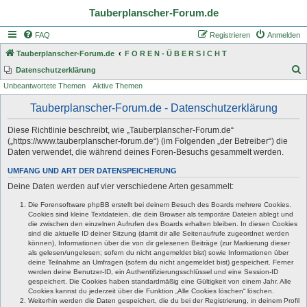
Tauberplanscher-Forum.de
FAQ
Registrieren
Anmelden
Tauberplanscher-Forum.de
F O R E N - Ü B E R S I C H T
S
Datenschutzerklärung
Unbeantwortete Themen
Aktive Themen
u
c
Tauberplanscher-Forum.de - Datenschutzerklärung
h
Diese Richtlinie beschreibt, wie „Tauberplanscher-Forum.de“
e
(„https://www.tauberplanscher-forum.de“) (im Folgenden „der Betreiber“) die
Daten verwendet, die während deines Foren-Besuchs gesammelt werden.
UMFANG UND ART DER DATENSPEICHERUNG
Deine Daten werden auf vier verschiedene Arten gesammelt:
Die Forensoftware phpBB erstellt bei deinem Besuch des Boards mehrere Cookies.
Cookies sind kleine Textdateien, die dein Browser als temporäre Dateien ablegt und
die zwischen den einzelnen Aufrufen des Boards erhalten bleiben. In diesen Cookies
sind die aktuelle ID deiner Sitzung (damit dir alle Seitenaufrufe zugeordnet werden
können), Informationen über die von dir gelesenen Beiträge (zur Markierung dieser
als gelesen/ungelesen; sofern du nicht angemeldet bist) sowie Informationen über
deine Teilnahme an Umfragen (sofern du nicht angemeldet bist) gespeichert. Ferner
werden deine Benutzer-ID, ein Authentifizierungsschlüssel und eine Session-ID
gespeichert. Die Cookies haben standardmäßig eine Gültigkeit von einem Jahr. Alle
Cookies kannst du jederzeit über die Funktion „Alle Cookies löschen“ löschen.
Weiterhin werden die Daten gespeichert, die du bei der Registrierung, in deinem Profil