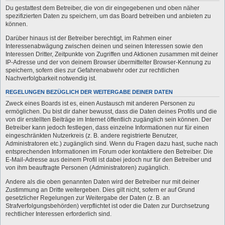
Du gestattest dem Betreiber, die von dir eingegebenen und oben näher
spezifizierten Daten zu speichern, um das Board betreiben und anbieten zu
können.
Darüber hinaus ist der Betreiber berechtigt, im Rahmen einer
Interessenabwägung zwischen deinen und seinen Interessen sowie den
Interessen Dritter, Zeitpunkte von Zugriffen und Aktionen zusammen mit deiner
IP-Adresse und der von deinem Browser übermittelter Browser-Kennung zu
speichern, sofern dies zur Gefahrenabwehr oder zur rechtlichen
Nachverfolgbarkeit notwendig ist.
REGELUNGEN BEZÜGLICH DER WEITERGABE DEINER DATEN
Zweck eines Boards ist es, einen Austausch mit anderen Personen zu
ermöglichen. Du bist dir daher bewusst, dass die Daten deines Profils und die
von dir erstellten Beiträge im Internet öffentlich zugänglich sein können. Der
Betreiber kann jedoch festlegen, dass einzelne Informationen nur für einen
eingeschränkten Nutzerkreis (z. B. andere registrierte Benutzer,
Administratoren etc.) zugänglich sind. Wenn du Fragen dazu hast, suche nach
entsprechenden Informationen im Forum oder kontaktiere den Betreiber. Die
E-Mail-Adresse aus deinem Profil ist dabei jedoch nur für den Betreiber und
von ihm beauftragte Personen (Administratoren) zugänglich.
Andere als die oben genannten Daten wird der Betreiber nur mit deiner
Zustimmung an Dritte weitergeben. Dies gilt nicht, sofern er auf Grund
gesetzlicher Regelungen zur Weitergabe der Daten (z. B. an
Strafverfolgungsbehörden) verpflichtet ist oder die Daten zur Durchsetzung
rechtlicher Interessen erforderlich sind.