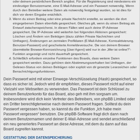
oder deinem persönlichem Bereich angibst. Für die Registrierung sind mindestens ein
eindeutiger Benutzername, eine E-Mail-Adresse und ein Passwort notwendig. Wenn
durch den Betreiber weitere Daten als notwendig festgelegt wurden, so ist dies für
dich vor deren Eingabe ersichtlich.
Wenn du einen Beitrag oder eine private Nachricht erstellst, so werden die dort
eingegebenen Daten ebenfalls gespeichert. Gleiches gilt, wenn du einen Beitrag als
Entwurf zwischenspeicherst. In diesen Fällen wird auch deine IP-Adresse
gespeichert. Die IP-Adresse wird weiterhin bei folgenden Aktionen gespeichert:
Löschen und Ändern von Beiträgen (dazu zählen Private Nachrichten und
Umfragen), Änderungen an zentralen Profildaten (E-Mail-Adresse, Kontoaktivierung,
Benutzer-Passwort) und gescheiterte Anmeldeversuche. Die von deinem Browser
übermittelte Browser-Kennzeichnung (User Agent) wird nur in der „Wer ist online?“-
Funktion angezeigt und nicht dauerhaft gespeichert.
Schließlich erfordern einzelne Funktionen des Boards, dass weitere Daten
gespeichert werden. Dazu gehören dein Abstimmungsverhalten bei Umfragen, der
Gelesen-Status von deinen Beiträgen oder explizit von dir gesetzte Lesezeichen oder
Benachrichtigungsfunktionen.
Dein Passwort wird mit einer Einwege-Verschlüsselung (Hash) gespeichert, so
dass es sicher ist. Jedoch wird dir empfohlen, dieses Passwort nicht auf einer
Vielzahl von Webseiten zu verwenden. Das Passwort ist dein Schlüssel zu
deinem Benutzerkonto für das Board, also geh mit ihm sorgsam um.
Insbesondere wird dich kein Vertreter des Betreibers, von phpBB Limited oder
ein Dritter berechtigterweise nach deinem Passwort fragen. Solltest du dein
Passwort vergessen haben, so kannst du die Funktion „Ich habe mein
Passwort vergessen“ benutzen. Die phpBB-Software fragt dich dann nach
deinem Benutzernamen und deiner E-Mail-Adresse und sendet anschließend
ein neu generiertes Passwort an diese Adresse, mit dem du dann auf das
Board zugreifen kannst.
GESTATTUNG DER DATENSPEICHERUNG