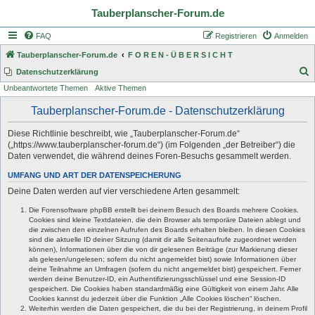
Tauberplanscher-Forum.de
FAQ
Registrieren
Anmelden
Tauberplanscher-Forum.de
F O R E N - Ü B E R S I C H T
S
Datenschutzerklärung
Unbeantwortete Themen
Aktive Themen
u
c
Tauberplanscher-Forum.de - Datenschutzerklärung
h
Diese Richtlinie beschreibt, wie „Tauberplanscher-Forum.de“
e
(„https://www.tauberplanscher-forum.de“) (im Folgenden „der Betreiber“) die
Daten verwendet, die während deines Foren-Besuchs gesammelt werden.
UMFANG UND ART DER DATENSPEICHERUNG
Deine Daten werden auf vier verschiedene Arten gesammelt:
Die Forensoftware phpBB erstellt bei deinem Besuch des Boards mehrere Cookies.
Cookies sind kleine Textdateien, die dein Browser als temporäre Dateien ablegt und
die zwischen den einzelnen Aufrufen des Boards erhalten bleiben. In diesen Cookies
sind die aktuelle ID deiner Sitzung (damit dir alle Seitenaufrufe zugeordnet werden
können), Informationen über die von dir gelesenen Beiträge (zur Markierung dieser
als gelesen/ungelesen; sofern du nicht angemeldet bist) sowie Informationen über
deine Teilnahme an Umfragen (sofern du nicht angemeldet bist) gespeichert. Ferner
werden deine Benutzer-ID, ein Authentifizierungsschlüssel und eine Session-ID
gespeichert. Die Cookies haben standardmäßig eine Gültigkeit von einem Jahr. Alle
Cookies kannst du jederzeit über die Funktion „Alle Cookies löschen“ löschen.
Weiterhin werden die Daten gespeichert, die du bei der Registrierung, in deinem Profil