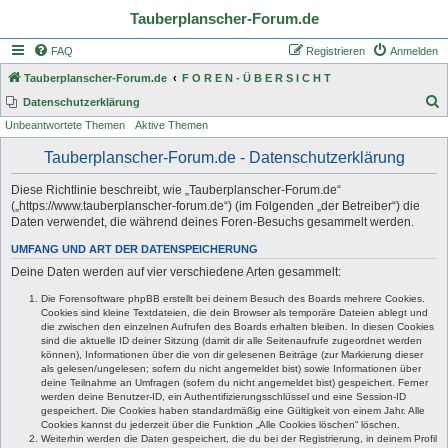
Tauberplanscher-Forum.de
FAQ
Registrieren
Anmelden
Tauberplanscher-Forum.de
F O R E N - Ü B E R S I C H T
S
Datenschutzerklärung
Unbeantwortete Themen
Aktive Themen
u
c
Tauberplanscher-Forum.de - Datenschutzerklärung
h
Diese Richtlinie beschreibt, wie „Tauberplanscher-Forum.de“
e
(„https://www.tauberplanscher-forum.de“) (im Folgenden „der Betreiber“) die
Daten verwendet, die während deines Foren-Besuchs gesammelt werden.
UMFANG UND ART DER DATENSPEICHERUNG
Deine Daten werden auf vier verschiedene Arten gesammelt:
Die Forensoftware phpBB erstellt bei deinem Besuch des Boards mehrere Cookies.
Cookies sind kleine Textdateien, die dein Browser als temporäre Dateien ablegt und
die zwischen den einzelnen Aufrufen des Boards erhalten bleiben. In diesen Cookies
sind die aktuelle ID deiner Sitzung (damit dir alle Seitenaufrufe zugeordnet werden
können), Informationen über die von dir gelesenen Beiträge (zur Markierung dieser
als gelesen/ungelesen; sofern du nicht angemeldet bist) sowie Informationen über
deine Teilnahme an Umfragen (sofern du nicht angemeldet bist) gespeichert. Ferner
werden deine Benutzer-ID, ein Authentifizierungsschlüssel und eine Session-ID
gespeichert. Die Cookies haben standardmäßig eine Gültigkeit von einem Jahr. Alle
Cookies kannst du jederzeit über die Funktion „Alle Cookies löschen“ löschen.
Weiterhin werden die Daten gespeichert, die du bei der Registrierung, in deinem Profil