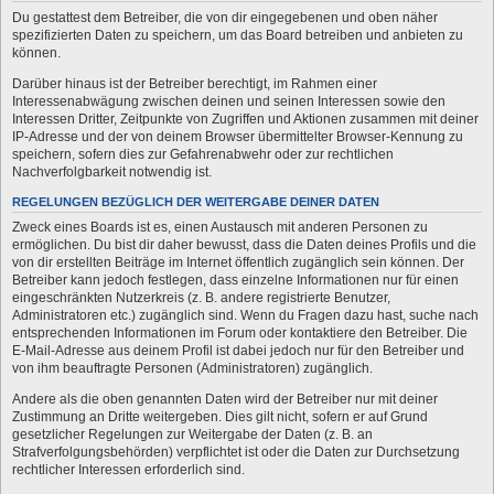
Du gestattest dem Betreiber, die von dir eingegebenen und oben näher
spezifizierten Daten zu speichern, um das Board betreiben und anbieten zu
können.
Darüber hinaus ist der Betreiber berechtigt, im Rahmen einer
Interessenabwägung zwischen deinen und seinen Interessen sowie den
Interessen Dritter, Zeitpunkte von Zugriffen und Aktionen zusammen mit deiner
IP-Adresse und der von deinem Browser übermittelter Browser-Kennung zu
speichern, sofern dies zur Gefahrenabwehr oder zur rechtlichen
Nachverfolgbarkeit notwendig ist.
REGELUNGEN BEZÜGLICH DER WEITERGABE DEINER DATEN
Zweck eines Boards ist es, einen Austausch mit anderen Personen zu
ermöglichen. Du bist dir daher bewusst, dass die Daten deines Profils und die
von dir erstellten Beiträge im Internet öffentlich zugänglich sein können. Der
Betreiber kann jedoch festlegen, dass einzelne Informationen nur für einen
eingeschränkten Nutzerkreis (z. B. andere registrierte Benutzer,
Administratoren etc.) zugänglich sind. Wenn du Fragen dazu hast, suche nach
entsprechenden Informationen im Forum oder kontaktiere den Betreiber. Die
E-Mail-Adresse aus deinem Profil ist dabei jedoch nur für den Betreiber und
von ihm beauftragte Personen (Administratoren) zugänglich.
Andere als die oben genannten Daten wird der Betreiber nur mit deiner
Zustimmung an Dritte weitergeben. Dies gilt nicht, sofern er auf Grund
gesetzlicher Regelungen zur Weitergabe der Daten (z. B. an
Strafverfolgungsbehörden) verpflichtet ist oder die Daten zur Durchsetzung
rechtlicher Interessen erforderlich sind.