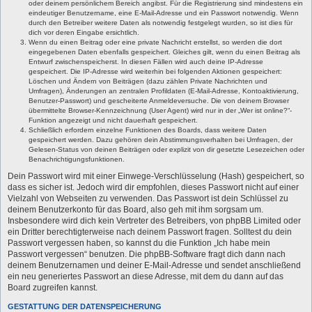
oder deinem persönlichem Bereich angibst. Für die Registrierung sind mindestens ein
eindeutiger Benutzername, eine E-Mail-Adresse und ein Passwort notwendig. Wenn
durch den Betreiber weitere Daten als notwendig festgelegt wurden, so ist dies für
dich vor deren Eingabe ersichtlich.
Wenn du einen Beitrag oder eine private Nachricht erstellst, so werden die dort
eingegebenen Daten ebenfalls gespeichert. Gleiches gilt, wenn du einen Beitrag als
Entwurf zwischenspeicherst. In diesen Fällen wird auch deine IP-Adresse
gespeichert. Die IP-Adresse wird weiterhin bei folgenden Aktionen gespeichert:
Löschen und Ändern von Beiträgen (dazu zählen Private Nachrichten und
Umfragen), Änderungen an zentralen Profildaten (E-Mail-Adresse, Kontoaktivierung,
Benutzer-Passwort) und gescheiterte Anmeldeversuche. Die von deinem Browser
übermittelte Browser-Kennzeichnung (User Agent) wird nur in der „Wer ist online?“-
Funktion angezeigt und nicht dauerhaft gespeichert.
Schließlich erfordern einzelne Funktionen des Boards, dass weitere Daten
gespeichert werden. Dazu gehören dein Abstimmungsverhalten bei Umfragen, der
Gelesen-Status von deinen Beiträgen oder explizit von dir gesetzte Lesezeichen oder
Benachrichtigungsfunktionen.
Dein Passwort wird mit einer Einwege-Verschlüsselung (Hash) gespeichert, so
dass es sicher ist. Jedoch wird dir empfohlen, dieses Passwort nicht auf einer
Vielzahl von Webseiten zu verwenden. Das Passwort ist dein Schlüssel zu
deinem Benutzerkonto für das Board, also geh mit ihm sorgsam um.
Insbesondere wird dich kein Vertreter des Betreibers, von phpBB Limited oder
ein Dritter berechtigterweise nach deinem Passwort fragen. Solltest du dein
Passwort vergessen haben, so kannst du die Funktion „Ich habe mein
Passwort vergessen“ benutzen. Die phpBB-Software fragt dich dann nach
deinem Benutzernamen und deiner E-Mail-Adresse und sendet anschließend
ein neu generiertes Passwort an diese Adresse, mit dem du dann auf das
Board zugreifen kannst.
GESTATTUNG DER DATENSPEICHERUNG