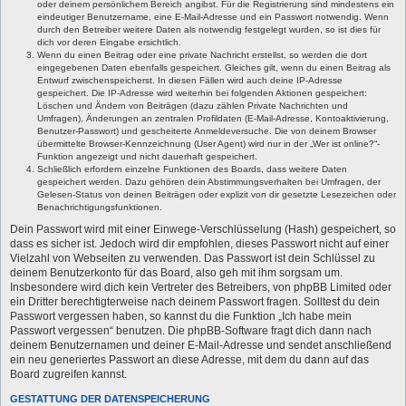
oder deinem persönlichem Bereich angibst. Für die Registrierung sind mindestens ein
eindeutiger Benutzername, eine E-Mail-Adresse und ein Passwort notwendig. Wenn
durch den Betreiber weitere Daten als notwendig festgelegt wurden, so ist dies für
dich vor deren Eingabe ersichtlich.
Wenn du einen Beitrag oder eine private Nachricht erstellst, so werden die dort
eingegebenen Daten ebenfalls gespeichert. Gleiches gilt, wenn du einen Beitrag als
Entwurf zwischenspeicherst. In diesen Fällen wird auch deine IP-Adresse
gespeichert. Die IP-Adresse wird weiterhin bei folgenden Aktionen gespeichert:
Löschen und Ändern von Beiträgen (dazu zählen Private Nachrichten und
Umfragen), Änderungen an zentralen Profildaten (E-Mail-Adresse, Kontoaktivierung,
Benutzer-Passwort) und gescheiterte Anmeldeversuche. Die von deinem Browser
übermittelte Browser-Kennzeichnung (User Agent) wird nur in der „Wer ist online?“-
Funktion angezeigt und nicht dauerhaft gespeichert.
Schließlich erfordern einzelne Funktionen des Boards, dass weitere Daten
gespeichert werden. Dazu gehören dein Abstimmungsverhalten bei Umfragen, der
Gelesen-Status von deinen Beiträgen oder explizit von dir gesetzte Lesezeichen oder
Benachrichtigungsfunktionen.
Dein Passwort wird mit einer Einwege-Verschlüsselung (Hash) gespeichert, so
dass es sicher ist. Jedoch wird dir empfohlen, dieses Passwort nicht auf einer
Vielzahl von Webseiten zu verwenden. Das Passwort ist dein Schlüssel zu
deinem Benutzerkonto für das Board, also geh mit ihm sorgsam um.
Insbesondere wird dich kein Vertreter des Betreibers, von phpBB Limited oder
ein Dritter berechtigterweise nach deinem Passwort fragen. Solltest du dein
Passwort vergessen haben, so kannst du die Funktion „Ich habe mein
Passwort vergessen“ benutzen. Die phpBB-Software fragt dich dann nach
deinem Benutzernamen und deiner E-Mail-Adresse und sendet anschließend
ein neu generiertes Passwort an diese Adresse, mit dem du dann auf das
Board zugreifen kannst.
GESTATTUNG DER DATENSPEICHERUNG