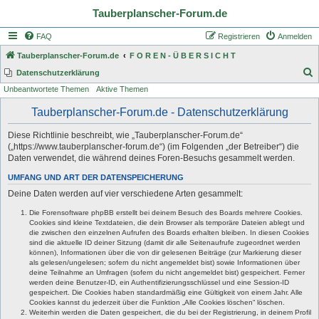
Tauberplanscher-Forum.de
FAQ
Registrieren
Anmelden
Tauberplanscher-Forum.de
F O R E N - Ü B E R S I C H T
S
Datenschutzerklärung
Unbeantwortete Themen
Aktive Themen
u
c
Tauberplanscher-Forum.de - Datenschutzerklärung
h
Diese Richtlinie beschreibt, wie „Tauberplanscher-Forum.de“
e
(„https://www.tauberplanscher-forum.de“) (im Folgenden „der Betreiber“) die
Daten verwendet, die während deines Foren-Besuchs gesammelt werden.
UMFANG UND ART DER DATENSPEICHERUNG
Deine Daten werden auf vier verschiedene Arten gesammelt:
Die Forensoftware phpBB erstellt bei deinem Besuch des Boards mehrere Cookies.
Cookies sind kleine Textdateien, die dein Browser als temporäre Dateien ablegt und
die zwischen den einzelnen Aufrufen des Boards erhalten bleiben. In diesen Cookies
sind die aktuelle ID deiner Sitzung (damit dir alle Seitenaufrufe zugeordnet werden
können), Informationen über die von dir gelesenen Beiträge (zur Markierung dieser
als gelesen/ungelesen; sofern du nicht angemeldet bist) sowie Informationen über
deine Teilnahme an Umfragen (sofern du nicht angemeldet bist) gespeichert. Ferner
werden deine Benutzer-ID, ein Authentifizierungsschlüssel und eine Session-ID
gespeichert. Die Cookies haben standardmäßig eine Gültigkeit von einem Jahr. Alle
Cookies kannst du jederzeit über die Funktion „Alle Cookies löschen“ löschen.
Weiterhin werden die Daten gespeichert, die du bei der Registrierung, in deinem Profil