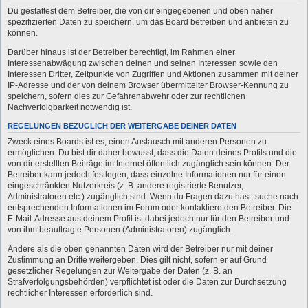
Du gestattest dem Betreiber, die von dir eingegebenen und oben näher
spezifizierten Daten zu speichern, um das Board betreiben und anbieten zu
können.
Darüber hinaus ist der Betreiber berechtigt, im Rahmen einer
Interessenabwägung zwischen deinen und seinen Interessen sowie den
Interessen Dritter, Zeitpunkte von Zugriffen und Aktionen zusammen mit deiner
IP-Adresse und der von deinem Browser übermittelter Browser-Kennung zu
speichern, sofern dies zur Gefahrenabwehr oder zur rechtlichen
Nachverfolgbarkeit notwendig ist.
REGELUNGEN BEZÜGLICH DER WEITERGABE DEINER DATEN
Zweck eines Boards ist es, einen Austausch mit anderen Personen zu
ermöglichen. Du bist dir daher bewusst, dass die Daten deines Profils und die
von dir erstellten Beiträge im Internet öffentlich zugänglich sein können. Der
Betreiber kann jedoch festlegen, dass einzelne Informationen nur für einen
eingeschränkten Nutzerkreis (z. B. andere registrierte Benutzer,
Administratoren etc.) zugänglich sind. Wenn du Fragen dazu hast, suche nach
entsprechenden Informationen im Forum oder kontaktiere den Betreiber. Die
E-Mail-Adresse aus deinem Profil ist dabei jedoch nur für den Betreiber und
von ihm beauftragte Personen (Administratoren) zugänglich.
Andere als die oben genannten Daten wird der Betreiber nur mit deiner
Zustimmung an Dritte weitergeben. Dies gilt nicht, sofern er auf Grund
gesetzlicher Regelungen zur Weitergabe der Daten (z. B. an
Strafverfolgungsbehörden) verpflichtet ist oder die Daten zur Durchsetzung
rechtlicher Interessen erforderlich sind.