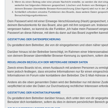
Wenn du einen Beitrag oder eine private Nachricht erstellst, so werden die dort ei
weiterhin bei folgenden Aktionen gespeichert: Löschen und Ändern von Beiträgen (
deinem Browser übermittelte Browser-Kennzeichnung (User Agent) wird nur in der „We
Schließlich erfordern einzelne Funktionen des Boards, dass weitere Daten gespeic
Benachrichtigungsfunktionen.
Dein Passwort wird mit einer Einwege-Verschlüsselung (Hash) gespeichert, so
deinem Benutzerkonto für das Board, also geh mit ihm sorgsam um. Insbesonde
vergessen haben, so kannst du die Funktion „Ich habe mein Passwort verge
Passwort an diese Adresse, mit dem du dann auf das Board zugreifen kannst
GESTATTUNG DER DATENSPEICHERUNG
Du gestattest dem Betreiber, die von dir eingegebenen und oben näher spezi
Darüber hinaus ist der Betreiber berechtigt, im Rahmen einer Interessenabw
von deinem Browser übermittelter Browser-Kennung zu speichern, sofern dies
REGELUNGEN BEZÜGLICH DER WEITERGABE DEINER DATEN
Zweck eines Boards ist es, einen Austausch mit anderen Personen zu ermöglich
kann jedoch festlegen, dass einzelne Informationen nur für einen eingeschrä
Informationen im Forum oder kontaktiere den Betreiber. Die E-Mail-Adresse a
Andere als die oben genannten Daten wird der Betreiber nur mit deiner Zusti
verpflichtet ist oder die Daten zur Durchsetzung rechtlicher Interessen erforde
GESTATTUNG DER KONTAKTAUFNAHME
Du gestattest dem Betreiber darüber hinaus, dich unter den von dir angegebe
Benutzer dich kontaktieren, sofern du dies in deinem persönlichen Bereich ge