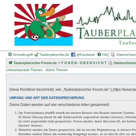
Schnellzugriff
Tauberplanscher.de
@Facebook
FAQ
Datenschutz
Tauberplanscher-Forum.de
F O R E N - Ü B E R S I C H T
Datenschutze
Unbeantwortete Themen
Aktive Themen
Diese Richtlinie beschreibt, wie „Tauberplanscher-Forum.de“ („https://www
UMFANG UND ART DER DATENSPEICHERUNG
Deine Daten werden auf vier verschiedene Arten gesammelt:
Die Forensoftware phpBB erstellt bei deinem Besuch des Boards mehrere Cookies. Co
ID deiner Sitzung (damit dir alle Seitenaufrufe zugeordnet werden können), Inform
du nicht angemeldet bist) gespeichert. Ferner werden deine Benutzer-ID, ein Authen
löschen“ löschen.
Weiterhin werden die Daten gespeichert, die du bei der Registrierung, in deinem P
Betreiber weitere Daten als notwendig festgelegt wurden, so ist dies für dich vor der