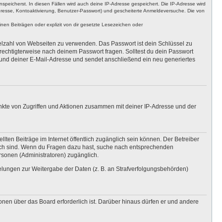
nspeicherst. In diesen Fällen wird auch deine IP-Adresse gespeichert. Die IP-Adresse wird
dresse, Kontoaktivierung, Benutzer-Passwort) und gescheiterte Anmeldeversuche. Die von
en Beiträgen oder explizit von dir gesetzte Lesezeichen oder
ielzahl von Webseiten zu verwenden. Das Passwort ist dein Schlüssel zu
erechtigterweise nach deinem Passwort fragen. Solltest du dein Passwort
und deiner E-Mail-Adresse und sendet anschließend ein neu generiertes
unkte von Zugriffen und Aktionen zusammen mit deiner IP-Adresse und der
lten Beiträge im Internet öffentlich zugänglich sein können. Der Betreiber
nglich sind. Wenn du Fragen dazu hast, suche nach entsprechenden
ersonen (Administratoren) zugänglich.
gelungen zur Weitergabe der Daten (z. B. an Strafverfolgungsbehörden)
onen über das Board erforderlich ist. Darüber hinaus dürfen er und andere