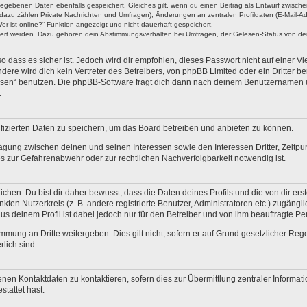
ngegebenen Daten ebenfalls gespeichert. Gleiches gilt, wenn du einen Beitrag als Entwurf zwische
dazu zählen Private Nachrichten und Umfragen), Änderungen an zentralen Profildaten (E-Mail-A
r ist online?“-Funktion angezeigt und nicht dauerhaft gespeichert.
hert werden. Dazu gehören dein Abstimmungsverhalten bei Umfragen, der Gelesen-Status von dein
 dass es sicher ist. Jedoch wird dir empfohlen, dieses Passwort nicht auf einer V
re wird dich kein Vertreter des Betreibers, von phpBB Limited oder ein Dritter b
ssen“ benutzen. Die phpBB-Software fragt dich dann nach deinem Benutzernamen 
.
fizierten Daten zu speichern, um das Board betreiben und anbieten zu können.
ägung zwischen deinen und seinen Interessen sowie den Interessen Dritter, Zeitp
 zur Gefahrenabwehr oder zur rechtlichen Nachverfolgbarkeit notwendig ist.
en. Du bist dir daher bewusst, dass die Daten deines Profils und die von dir erstel
nkten Nutzerkreis (z. B. andere registrierte Benutzer, Administratoren etc.) zugä
us deinem Profil ist dabei jedoch nur für den Betreiber und von ihm beauftragte P
mmung an Dritte weitergeben. Dies gilt nicht, sofern er auf Grund gesetzlicher Re
rlich sind.
nen Kontaktdaten zu kontaktieren, sofern dies zur Übermittlung zentraler Informati
stattet hast.