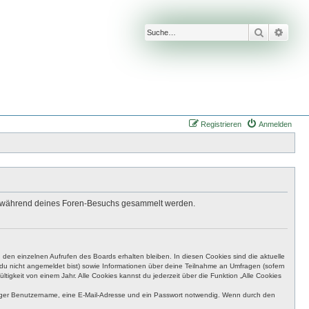
Suche
Erwei
Registrieren
Anmelden
 die während deines Foren-Besuchs gesammelt werden.
den einzelnen Aufrufen des Boards erhalten bleiben. In diesen Cookies sind die aktuelle
n du nicht angemeldet bist) sowie Informationen über deine Teilnahme an Umfragen (sofern
igkeit von einem Jahr. Alle Cookies kannst du jederzeit über die Funktion „Alle Cookies
eutiger Benutzername, eine E-Mail-Adresse und ein Passwort notwendig. Wenn durch den