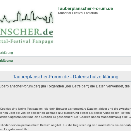
Tauberplanscher-Forum.de
Taubertal-Festival Fanforum
erklärung
rklärung
Tauberplanscher-Forum.de - Datenschutzerklärung
.tauberplanscher-forum.de“) (im Folgenden „der Betreiber“) die Daten verwendet,
okies sind kleine Textdateien, die dein Browser als temporäre Dateien ablegt und die zwischen 
ationen über die von dir gelesenen Beiträge (zur Markierung dieser als gelesen/ungelesen; sofer
tifizierungsschlüssel und eine Session-ID gespeichert. Die Cookies haben standardmäßig eine Gült
rofil oder deinem persönlichem Bereich angibst. Für die Registrierung sind mindestens ein eind
en Eingabe ersichtlich.