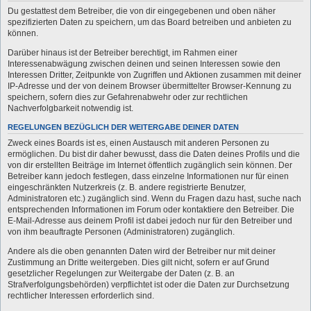
Du gestattest dem Betreiber, die von dir eingegebenen und oben näher
spezifizierten Daten zu speichern, um das Board betreiben und anbieten zu
können.
Darüber hinaus ist der Betreiber berechtigt, im Rahmen einer
Interessenabwägung zwischen deinen und seinen Interessen sowie den
Interessen Dritter, Zeitpunkte von Zugriffen und Aktionen zusammen mit deiner
IP-Adresse und der von deinem Browser übermittelter Browser-Kennung zu
speichern, sofern dies zur Gefahrenabwehr oder zur rechtlichen
Nachverfolgbarkeit notwendig ist.
REGELUNGEN BEZÜGLICH DER WEITERGABE DEINER DATEN
Zweck eines Boards ist es, einen Austausch mit anderen Personen zu
ermöglichen. Du bist dir daher bewusst, dass die Daten deines Profils und die
von dir erstellten Beiträge im Internet öffentlich zugänglich sein können. Der
Betreiber kann jedoch festlegen, dass einzelne Informationen nur für einen
eingeschränkten Nutzerkreis (z. B. andere registrierte Benutzer,
Administratoren etc.) zugänglich sind. Wenn du Fragen dazu hast, suche nach
entsprechenden Informationen im Forum oder kontaktiere den Betreiber. Die
E-Mail-Adresse aus deinem Profil ist dabei jedoch nur für den Betreiber und
von ihm beauftragte Personen (Administratoren) zugänglich.
Andere als die oben genannten Daten wird der Betreiber nur mit deiner
Zustimmung an Dritte weitergeben. Dies gilt nicht, sofern er auf Grund
gesetzlicher Regelungen zur Weitergabe der Daten (z. B. an
Strafverfolgungsbehörden) verpflichtet ist oder die Daten zur Durchsetzung
rechtlicher Interessen erforderlich sind.