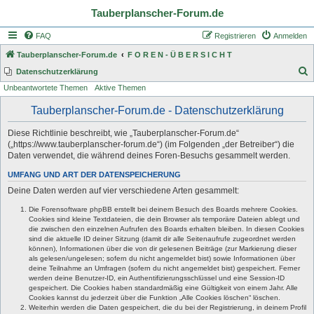
Tauberplanscher-Forum.de
FAQ
Registrieren
Anmelden
Tauberplanscher-Forum.de
F O R E N - Ü B E R S I C H T
S
Datenschutzerklärung
Unbeantwortete Themen
Aktive Themen
u
c
Tauberplanscher-Forum.de - Datenschutzerklärung
h
Diese Richtlinie beschreibt, wie „Tauberplanscher-Forum.de“
e
(„https://www.tauberplanscher-forum.de“) (im Folgenden „der Betreiber“) die
Daten verwendet, die während deines Foren-Besuchs gesammelt werden.
UMFANG UND ART DER DATENSPEICHERUNG
Deine Daten werden auf vier verschiedene Arten gesammelt:
Die Forensoftware phpBB erstellt bei deinem Besuch des Boards mehrere Cookies.
Cookies sind kleine Textdateien, die dein Browser als temporäre Dateien ablegt und
die zwischen den einzelnen Aufrufen des Boards erhalten bleiben. In diesen Cookies
sind die aktuelle ID deiner Sitzung (damit dir alle Seitenaufrufe zugeordnet werden
können), Informationen über die von dir gelesenen Beiträge (zur Markierung dieser
als gelesen/ungelesen; sofern du nicht angemeldet bist) sowie Informationen über
deine Teilnahme an Umfragen (sofern du nicht angemeldet bist) gespeichert. Ferner
werden deine Benutzer-ID, ein Authentifizierungsschlüssel und eine Session-ID
gespeichert. Die Cookies haben standardmäßig eine Gültigkeit von einem Jahr. Alle
Cookies kannst du jederzeit über die Funktion „Alle Cookies löschen“ löschen.
Weiterhin werden die Daten gespeichert, die du bei der Registrierung, in deinem Profil