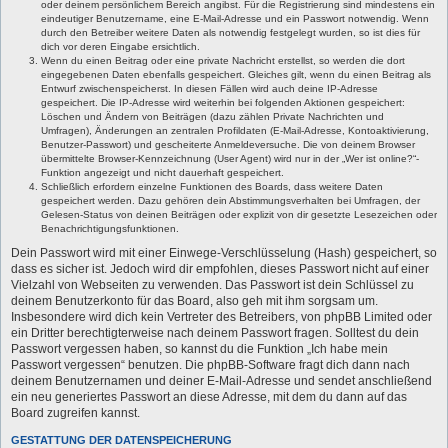
oder deinem persönlichem Bereich angibst. Für die Registrierung sind mindestens ein
eindeutiger Benutzername, eine E-Mail-Adresse und ein Passwort notwendig. Wenn
durch den Betreiber weitere Daten als notwendig festgelegt wurden, so ist dies für
dich vor deren Eingabe ersichtlich.
Wenn du einen Beitrag oder eine private Nachricht erstellst, so werden die dort
eingegebenen Daten ebenfalls gespeichert. Gleiches gilt, wenn du einen Beitrag als
Entwurf zwischenspeicherst. In diesen Fällen wird auch deine IP-Adresse
gespeichert. Die IP-Adresse wird weiterhin bei folgenden Aktionen gespeichert:
Löschen und Ändern von Beiträgen (dazu zählen Private Nachrichten und
Umfragen), Änderungen an zentralen Profildaten (E-Mail-Adresse, Kontoaktivierung,
Benutzer-Passwort) und gescheiterte Anmeldeversuche. Die von deinem Browser
übermittelte Browser-Kennzeichnung (User Agent) wird nur in der „Wer ist online?“-
Funktion angezeigt und nicht dauerhaft gespeichert.
Schließlich erfordern einzelne Funktionen des Boards, dass weitere Daten
gespeichert werden. Dazu gehören dein Abstimmungsverhalten bei Umfragen, der
Gelesen-Status von deinen Beiträgen oder explizit von dir gesetzte Lesezeichen oder
Benachrichtigungsfunktionen.
Dein Passwort wird mit einer Einwege-Verschlüsselung (Hash) gespeichert, so
dass es sicher ist. Jedoch wird dir empfohlen, dieses Passwort nicht auf einer
Vielzahl von Webseiten zu verwenden. Das Passwort ist dein Schlüssel zu
deinem Benutzerkonto für das Board, also geh mit ihm sorgsam um.
Insbesondere wird dich kein Vertreter des Betreibers, von phpBB Limited oder
ein Dritter berechtigterweise nach deinem Passwort fragen. Solltest du dein
Passwort vergessen haben, so kannst du die Funktion „Ich habe mein
Passwort vergessen“ benutzen. Die phpBB-Software fragt dich dann nach
deinem Benutzernamen und deiner E-Mail-Adresse und sendet anschließend
ein neu generiertes Passwort an diese Adresse, mit dem du dann auf das
Board zugreifen kannst.
GESTATTUNG DER DATENSPEICHERUNG