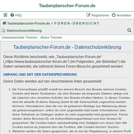
Tauberplanscher-Forum.de
FAQ
Registrieren
Anmelden
Tauberplanscher-Forum.de
F O R E N - Ü B E R S I C H T
S
Datenschutzerklärung
Unbeantwortete Themen
Aktive Themen
u
c
Tauberplanscher-Forum.de - Datenschutzerklärung
h
Diese Richtlinie beschreibt, wie „Tauberplanscher-Forum.de“
e
(„https://www.tauberplanscher-forum.de“) (im Folgenden „der Betreiber“) die
Daten verwendet, die während deines Foren-Besuchs gesammelt werden.
UMFANG UND ART DER DATENSPEICHERUNG
Deine Daten werden auf vier verschiedene Arten gesammelt:
Die Forensoftware phpBB erstellt bei deinem Besuch des Boards mehrere Cookies.
Cookies sind kleine Textdateien, die dein Browser als temporäre Dateien ablegt und
die zwischen den einzelnen Aufrufen des Boards erhalten bleiben. In diesen Cookies
sind die aktuelle ID deiner Sitzung (damit dir alle Seitenaufrufe zugeordnet werden
können), Informationen über die von dir gelesenen Beiträge (zur Markierung dieser
als gelesen/ungelesen; sofern du nicht angemeldet bist) sowie Informationen über
deine Teilnahme an Umfragen (sofern du nicht angemeldet bist) gespeichert. Ferner
werden deine Benutzer-ID, ein Authentifizierungsschlüssel und eine Session-ID
gespeichert. Die Cookies haben standardmäßig eine Gültigkeit von einem Jahr. Alle
Cookies kannst du jederzeit über die Funktion „Alle Cookies löschen“ löschen.
Weiterhin werden die Daten gespeichert, die du bei der Registrierung, in deinem Profil