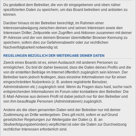
Du gestattest dem Betreiber, die von dir eingegebenen und oben näher
spezifizierten Daten zu speichern, um das Board betreiben und anbieten zu
können.
Darüber hinaus ist der Betreiber berechtigt, im Rahmen einer
Interessenabwägung zwischen deinen und seinen Interessen sowie den
Interessen Dritter, Zeitpunkte von Zugriffen und Aktionen zusammen mit deiner
IP-Adresse und der von deinem Browser übermittelter Browser-Kennung zu
speichern, sofern dies zur Gefahrenabwehr oder zur rechtlichen
Nachverfolgbarkeit notwendig ist.
REGELUNGEN BEZÜGLICH DER WEITERGABE DEINER DATEN
Zweck eines Boards ist es, einen Austausch mit anderen Personen zu
ermöglichen. Du bist dir daher bewusst, dass die Daten deines Profils und die
von dir erstellten Beiträge im Internet öffentlich zugänglich sein können. Der
Betreiber kann jedoch festlegen, dass einzelne Informationen nur für einen
eingeschränkten Nutzerkreis (z. B. andere registrierte Benutzer,
Administratoren etc.) zugänglich sind. Wenn du Fragen dazu hast, suche nach
entsprechenden Informationen im Forum oder kontaktiere den Betreiber. Die
E-Mail-Adresse aus deinem Profil ist dabei jedoch nur für den Betreiber und
von ihm beauftragte Personen (Administratoren) zugänglich.
Andere als die oben genannten Daten wird der Betreiber nur mit deiner
Zustimmung an Dritte weitergeben. Dies gilt nicht, sofern er auf Grund
gesetzlicher Regelungen zur Weitergabe der Daten (z. B. an
Strafverfolgungsbehörden) verpflichtet ist oder die Daten zur Durchsetzung
rechtlicher Interessen erforderlich sind.