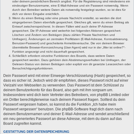
oder deinem persönlichem Bereich angibst. Für die Registrierung sind mindestens ein
eindeutiger Benutzername, eine E-Mail-Adresse und ein Passwort notwendig. Wenn
durch den Betreiber weitere Daten als notwendig festgelegt wurden, so ist dies für
dich vor deren Eingabe ersichtlich.
Wenn du einen Beitrag oder eine private Nachricht erstellst, so werden die dort
eingegebenen Daten ebenfalls gespeichert. Gleiches gilt, wenn du einen Beitrag als
Entwurf zwischenspeicherst. In diesen Fällen wird auch deine IP-Adresse
gespeichert. Die IP-Adresse wird weiterhin bei folgenden Aktionen gespeichert:
Löschen und Ändern von Beiträgen (dazu zählen Private Nachrichten und
Umfragen), Änderungen an zentralen Profildaten (E-Mail-Adresse, Kontoaktivierung,
Benutzer-Passwort) und gescheiterte Anmeldeversuche. Die von deinem Browser
übermittelte Browser-Kennzeichnung (User Agent) wird nur in der „Wer ist online?“-
Funktion angezeigt und nicht dauerhaft gespeichert.
Schließlich erfordern einzelne Funktionen des Boards, dass weitere Daten
gespeichert werden. Dazu gehören dein Abstimmungsverhalten bei Umfragen, der
Gelesen-Status von deinen Beiträgen oder explizit von dir gesetzte Lesezeichen oder
Benachrichtigungsfunktionen.
Dein Passwort wird mit einer Einwege-Verschlüsselung (Hash) gespeichert, so
dass es sicher ist. Jedoch wird dir empfohlen, dieses Passwort nicht auf einer
Vielzahl von Webseiten zu verwenden. Das Passwort ist dein Schlüssel zu
deinem Benutzerkonto für das Board, also geh mit ihm sorgsam um.
Insbesondere wird dich kein Vertreter des Betreibers, von phpBB Limited oder
ein Dritter berechtigterweise nach deinem Passwort fragen. Solltest du dein
Passwort vergessen haben, so kannst du die Funktion „Ich habe mein
Passwort vergessen“ benutzen. Die phpBB-Software fragt dich dann nach
deinem Benutzernamen und deiner E-Mail-Adresse und sendet anschließend
ein neu generiertes Passwort an diese Adresse, mit dem du dann auf das
Board zugreifen kannst.
GESTATTUNG DER DATENSPEICHERUNG