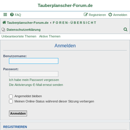
Tauberplanscher-Forum.de
FAQ
Registrieren
Anmelden
Tauberplanscher-Forum.de
F O R E N - Ü B E R S I C H T
S
Datenschutzerklärung
Unbeantwortete Themen
Aktive Themen
u
c
Anmelden
h
Benutzername:
e
Passwort:
Ich habe mein Passwort vergessen
Die Aktivierungs-E-Mail erneut senden
Angemeldet bleiben
Meinen Online-Status während dieser Sitzung verbergen
REGISTRIEREN