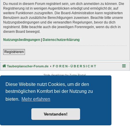
Du musst in diesem Forum registriert sein, um dich anmelden zu können. Die
Registrierung ist in wenigen Augenblicken erledigt und ermöglicht dir, auf
weitere Funktionen zuzugreifen. Die Board-Administration kann registrierten
Benutzern auch zusätzliche Berechtigungen zuweisen. Beachte bitte unsere
Nutzungsbedingungen und die verwandten Regelungen, bevor du dich
registrierst. Bitte beachte auch die jeweiligen Forenregeln, wenn du dich in
diesem Board bewegst.
Nutzungsbedingungen
|
Datenschutzerklärung
Registrieren
Tauberplanscher-Forum.de
F O R E N - Ü B E R S I C H T
Style developer by
Zuma Portal
,
Powered by
phpBB
® Forum Software © phpBB Limited
Diese Website nutzt Cookies, um dir den
Deutsche Übersetzung durch
phpBB.de
Datenschutz
|
Nutzungsbedingungen
bestmöglichen Komfort bei der Nutzung zu
bieten.
Mehr erfahren
Verstanden!