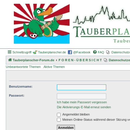
Schnellzugriff
Tauberplanscher.de
@Facebook
FAQ
Datenschutz
Tauberplanscher-Forum.de
F O R E N - Ü B E R S I C H T
Datenschutze
Unbeantwortete Themen
Aktive Themen
Benutzername:
Passwort:
Ich habe mein Passwort vergessen
Die Aktivierungs-E-Mail erneut senden
Angemeldet bleiben
Meinen Online-Status während dieser Sitzung v