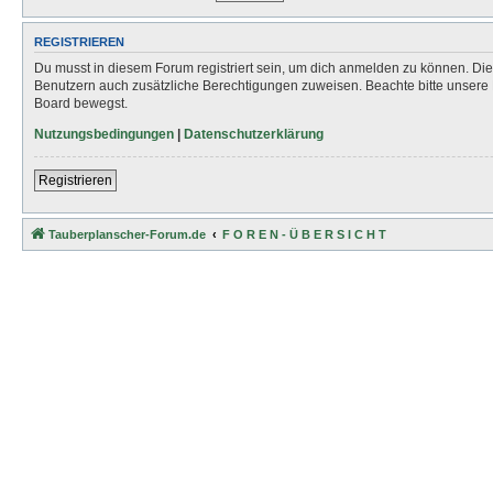
REGISTRIEREN
Du musst in diesem Forum registriert sein, um dich anmelden zu können. Die R
Benutzern auch zusätzliche Berechtigungen zuweisen. Beachte bitte unsere 
Board bewegst.
Nutzungsbedingungen
|
Datenschutzerklärung
Registrieren
Tauberplanscher-Forum.de
F O R E N - Ü B E R S I C H T