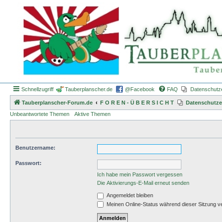
Schnellzugriff
Tauberplanscher.de
@Facebook
FAQ
Datenschutz
Tauberplanscher-Forum.de
F O R E N - Ü B E R S I C H T
Datenschutze
Unbeantwortete Themen
Aktive Themen
Benutzername:
Passwort:
Ich habe mein Passwort vergessen
Die Aktivierungs-E-Mail erneut senden
Angemeldet bleiben
Meinen Online-Status während dieser Sitzung v