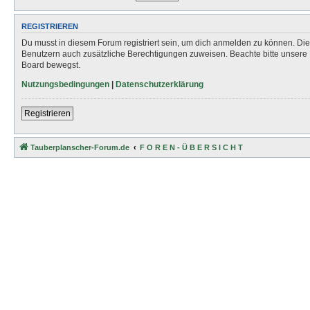
REGISTRIEREN
Du musst in diesem Forum registriert sein, um dich anmelden zu können. Die R
Benutzern auch zusätzliche Berechtigungen zuweisen. Beachte bitte unsere 
Board bewegst.
Nutzungsbedingungen
|
Datenschutzerklärung
Registrieren
Tauberplanscher-Forum.de
F O R E N - Ü B E R S I C H T