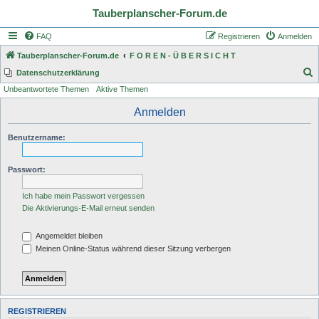
Tauberplanscher-Forum.de
FAQ
Registrieren
Anmelden
Tauberplanscher-Forum.de
F O R E N - Ü B E R S I C H T
S
Datenschutzerklärung
Unbeantwortete Themen
Aktive Themen
u
c
Anmelden
h
Benutzername:
e
Passwort:
Ich habe mein Passwort vergessen
Die Aktivierungs-E-Mail erneut senden
Angemeldet bleiben
Meinen Online-Status während dieser Sitzung verbergen
REGISTRIEREN