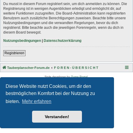
Du musst in diesem Forum registriert sein, um dich anmelden zu können. Die
Registrierung ist in wenigen Augenblicken erledigt und ermöglicht dir, auf
weitere Funktionen zuzugreifen. Die Board-Administration kann registrierten
Benutzern auch zusätzliche Berechtigungen zuweisen. Beachte bitte unsere
Nutzungsbedingungen und die verwandten Regelungen, bevor du dich
registrierst. Bitte beachte auch die jeweiligen Forenregeln, wenn du dich in
diesem Board bewegst.
Nutzungsbedingungen
|
Datenschutzerklärung
Registrieren
Tauberplanscher-Forum.de
F O R E N - Ü B E R S I C H T
Style developer by
Zuma Portal
,
Powered by
phpBB
® Forum Software © phpBB Limited
Diese Website nutzt Cookies, um dir den
Deutsche Übersetzung durch
phpBB.de
Datenschutz
|
Nutzungsbedingungen
bestmöglichen Komfort bei der Nutzung zu
bieten.
Mehr erfahren
Verstanden!