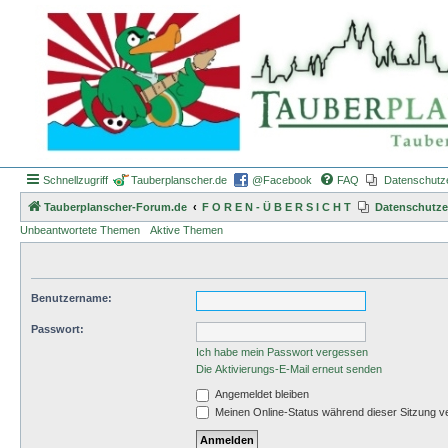
Schnellzugriff
Tauberplanscher.de
@Facebook
FAQ
Datenschutz
Tauberplanscher-Forum.de
F O R E N - Ü B E R S I C H T
Datenschutze
Unbeantwortete Themen
Aktive Themen
Benutzername:
Passwort:
Ich habe mein Passwort vergessen
Die Aktivierungs-E-Mail erneut senden
Angemeldet bleiben
Meinen Online-Status während dieser Sitzung v