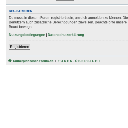
REGISTRIEREN
Du musst in diesem Forum registriert sein, um dich anmelden zu können. Die R
Benutzern auch zusätzliche Berechtigungen zuweisen. Beachte bitte unsere 
Board bewegst.
Nutzungsbedingungen
|
Datenschutzerklärung
Registrieren
Tauberplanscher-Forum.de
F O R E N - Ü B E R S I C H T