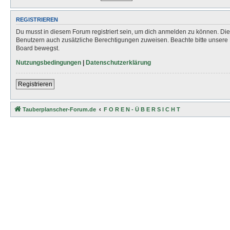
REGISTRIEREN
Du musst in diesem Forum registriert sein, um dich anmelden zu können. Die R
Benutzern auch zusätzliche Berechtigungen zuweisen. Beachte bitte unsere 
Board bewegst.
Nutzungsbedingungen
|
Datenschutzerklärung
Registrieren
Tauberplanscher-Forum.de
F O R E N - Ü B E R S I C H T