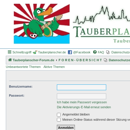
Schnellzugriff
Tauberplanscher.de
@Facebook
FAQ
Datenschutz
Tauberplanscher-Forum.de
F O R E N - Ü B E R S I C H T
Datenschutze
Unbeantwortete Themen
Aktive Themen
Benutzername:
Passwort:
Ich habe mein Passwort vergessen
Die Aktivierungs-E-Mail erneut senden
Angemeldet bleiben
Meinen Online-Status während dieser Sitzung v