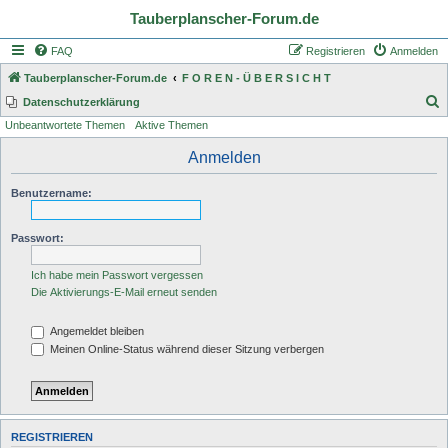
Tauberplanscher-Forum.de
FAQ
Registrieren
Anmelden
Tauberplanscher-Forum.de
F O R E N - Ü B E R S I C H T
S
Datenschutzerklärung
Unbeantwortete Themen
Aktive Themen
u
c
Anmelden
h
Benutzername:
e
Passwort:
Ich habe mein Passwort vergessen
Die Aktivierungs-E-Mail erneut senden
Angemeldet bleiben
Meinen Online-Status während dieser Sitzung verbergen
REGISTRIEREN