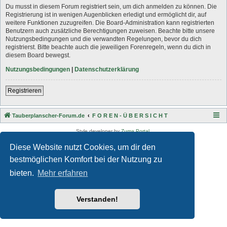
Du musst in diesem Forum registriert sein, um dich anmelden zu können. Die
Registrierung ist in wenigen Augenblicken erledigt und ermöglicht dir, auf
weitere Funktionen zuzugreifen. Die Board-Administration kann registrierten
Benutzern auch zusätzliche Berechtigungen zuweisen. Beachte bitte unsere
Nutzungsbedingungen und die verwandten Regelungen, bevor du dich
registrierst. Bitte beachte auch die jeweiligen Forenregeln, wenn du dich in
diesem Board bewegst.
Nutzungsbedingungen
|
Datenschutzerklärung
Registrieren
Tauberplanscher-Forum.de
F O R E N - Ü B E R S I C H T
Style developer by
Zuma Portal
,
Powered by
phpBB
® Forum Software © phpBB Limited
Diese Website nutzt Cookies, um dir den
Deutsche Übersetzung durch
phpBB.de
Datenschutz
|
Nutzungsbedingungen
bestmöglichen Komfort bei der Nutzung zu
bieten.
Mehr erfahren
Verstanden!