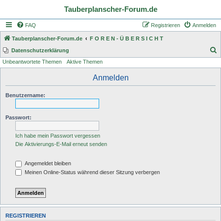
Tauberplanscher-Forum.de
FAQ
Registrieren
Anmelden
Tauberplanscher-Forum.de
F O R E N - Ü B E R S I C H T
S
Datenschutzerklärung
Unbeantwortete Themen
Aktive Themen
u
c
Anmelden
h
Benutzername:
e
Passwort:
Ich habe mein Passwort vergessen
Die Aktivierungs-E-Mail erneut senden
Angemeldet bleiben
Meinen Online-Status während dieser Sitzung verbergen
REGISTRIEREN