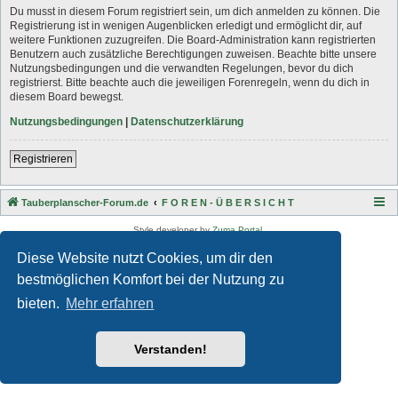
Du musst in diesem Forum registriert sein, um dich anmelden zu können. Die
Registrierung ist in wenigen Augenblicken erledigt und ermöglicht dir, auf
weitere Funktionen zuzugreifen. Die Board-Administration kann registrierten
Benutzern auch zusätzliche Berechtigungen zuweisen. Beachte bitte unsere
Nutzungsbedingungen und die verwandten Regelungen, bevor du dich
registrierst. Bitte beachte auch die jeweiligen Forenregeln, wenn du dich in
diesem Board bewegst.
Nutzungsbedingungen
|
Datenschutzerklärung
Registrieren
Tauberplanscher-Forum.de
F O R E N - Ü B E R S I C H T
Style developer by
Zuma Portal
,
Powered by
phpBB
® Forum Software © phpBB Limited
Diese Website nutzt Cookies, um dir den
Deutsche Übersetzung durch
phpBB.de
Datenschutz
|
Nutzungsbedingungen
bestmöglichen Komfort bei der Nutzung zu
bieten.
Mehr erfahren
Verstanden!