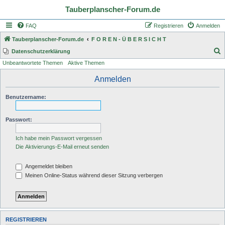
Tauberplanscher-Forum.de
FAQ
Registrieren
Anmelden
Tauberplanscher-Forum.de
F O R E N - Ü B E R S I C H T
S
Datenschutzerklärung
Unbeantwortete Themen
Aktive Themen
u
c
Anmelden
h
Benutzername:
e
Passwort:
Ich habe mein Passwort vergessen
Die Aktivierungs-E-Mail erneut senden
Angemeldet bleiben
Meinen Online-Status während dieser Sitzung verbergen
REGISTRIEREN