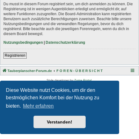
Du musst in diesem Forum registriert sein, um dich anmelden zu können. Die
Registrierung ist in wenigen Augenblicken erledigt und ermöglicht dir, auf
weitere Funktionen zuzugreifen. Die Board-Administration kann registrierten
Benutzern auch zusätzliche Berechtigungen zuweisen. Beachte bitte unsere
Nutzungsbedingungen und die verwandten Regelungen, bevor du dich
registrierst. Bitte beachte auch die jeweiligen Forenregeln, wenn du dich in
diesem Board bewegst.
Nutzungsbedingungen
|
Datenschutzerklärung
Registrieren
Tauberplanscher-Forum.de
F O R E N - Ü B E R S I C H T
Style developer by
Zuma Portal
,
Powered by
phpBB
® Forum Software © phpBB Limited
Diese Website nutzt Cookies, um dir den
Deutsche Übersetzung durch
phpBB.de
Datenschutz
|
Nutzungsbedingungen
bestmöglichen Komfort bei der Nutzung zu
bieten.
Mehr erfahren
Verstanden!