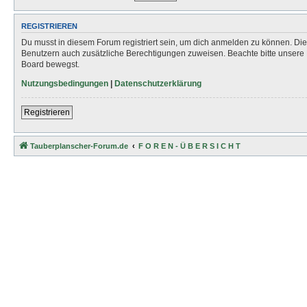
REGISTRIEREN
Du musst in diesem Forum registriert sein, um dich anmelden zu können. Die R
Benutzern auch zusätzliche Berechtigungen zuweisen. Beachte bitte unsere 
Board bewegst.
Nutzungsbedingungen
|
Datenschutzerklärung
Registrieren
Tauberplanscher-Forum.de
F O R E N - Ü B E R S I C H T