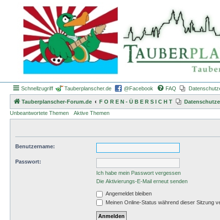
Schnellzugriff
Tauberplanscher.de
@Facebook
FAQ
Datenschutz
Tauberplanscher-Forum.de
F O R E N - Ü B E R S I C H T
Datenschutze
Unbeantwortete Themen
Aktive Themen
Benutzername:
Passwort:
Ich habe mein Passwort vergessen
Die Aktivierungs-E-Mail erneut senden
Angemeldet bleiben
Meinen Online-Status während dieser Sitzung v