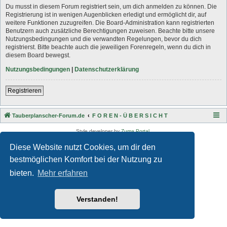
Du musst in diesem Forum registriert sein, um dich anmelden zu können. Die
Registrierung ist in wenigen Augenblicken erledigt und ermöglicht dir, auf
weitere Funktionen zuzugreifen. Die Board-Administration kann registrierten
Benutzern auch zusätzliche Berechtigungen zuweisen. Beachte bitte unsere
Nutzungsbedingungen und die verwandten Regelungen, bevor du dich
registrierst. Bitte beachte auch die jeweiligen Forenregeln, wenn du dich in
diesem Board bewegst.
Nutzungsbedingungen
|
Datenschutzerklärung
Registrieren
Tauberplanscher-Forum.de
F O R E N - Ü B E R S I C H T
Style developer by
Zuma Portal
,
Powered by
phpBB
® Forum Software © phpBB Limited
Diese Website nutzt Cookies, um dir den
Deutsche Übersetzung durch
phpBB.de
Datenschutz
|
Nutzungsbedingungen
bestmöglichen Komfort bei der Nutzung zu
bieten.
Mehr erfahren
Verstanden!