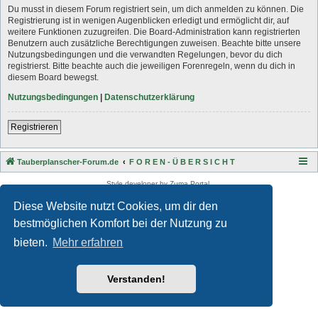
Du musst in diesem Forum registriert sein, um dich anmelden zu können. Die
Registrierung ist in wenigen Augenblicken erledigt und ermöglicht dir, auf
weitere Funktionen zuzugreifen. Die Board-Administration kann registrierten
Benutzern auch zusätzliche Berechtigungen zuweisen. Beachte bitte unsere
Nutzungsbedingungen und die verwandten Regelungen, bevor du dich
registrierst. Bitte beachte auch die jeweiligen Forenregeln, wenn du dich in
diesem Board bewegst.
Nutzungsbedingungen
|
Datenschutzerklärung
Registrieren
Tauberplanscher-Forum.de
F O R E N - Ü B E R S I C H T
Style developer by
Zuma Portal
,
Powered by
phpBB
® Forum Software © phpBB Limited
Diese Website nutzt Cookies, um dir den
Deutsche Übersetzung durch
phpBB.de
Datenschutz
|
Nutzungsbedingungen
bestmöglichen Komfort bei der Nutzung zu
bieten.
Mehr erfahren
Verstanden!