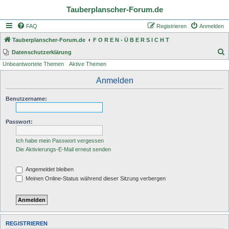
Tauberplanscher-Forum.de
FAQ
Registrieren
Anmelden
Tauberplanscher-Forum.de
F O R E N - Ü B E R S I C H T
S
Datenschutzerklärung
Unbeantwortete Themen
Aktive Themen
u
c
Anmelden
h
Benutzername:
e
Passwort:
Ich habe mein Passwort vergessen
Die Aktivierungs-E-Mail erneut senden
Angemeldet bleiben
Meinen Online-Status während dieser Sitzung verbergen
REGISTRIEREN