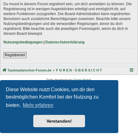
Du musst in diesem Forum registriert sein, um dich anmelden zu können. Die
Registrierung ist in wenigen Augenblicken erledigt und ermöglicht dir, auf
weitere Funktionen zuzugreifen. Die Board-Administration kann registrierten
Benutzern auch zusätzliche Berechtigungen zuweisen. Beachte bitte unsere
Nutzungsbedingungen und die verwandten Regelungen, bevor du dich
registrierst. Bitte beachte auch die jeweiligen Forenregeln, wenn du dich in
diesem Board bewegst.
Nutzungsbedingungen
|
Datenschutzerklärung
Registrieren
Tauberplanscher-Forum.de
F O R E N - Ü B E R S I C H T
Style developer by
Zuma Portal
,
Powered by
phpBB
® Forum Software © phpBB Limited
Diese Website nutzt Cookies, um dir den
Deutsche Übersetzung durch
phpBB.de
Datenschutz
|
Nutzungsbedingungen
bestmöglichen Komfort bei der Nutzung zu
bieten.
Mehr erfahren
Verstanden!