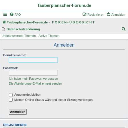
Tauberplanscher-Forum.de
FAQ
Registrieren
Anmelden
Tauberplanscher-Forum.de
F O R E N - Ü B E R S I C H T
S
Datenschutzerklärung
Unbeantwortete Themen
Aktive Themen
u
c
Anmelden
h
Benutzername:
e
Passwort:
Ich habe mein Passwort vergessen
Die Aktivierungs-E-Mail erneut senden
Angemeldet bleiben
Meinen Online-Status während dieser Sitzung verbergen
REGISTRIEREN