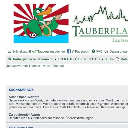
Schnellzugriff
Tauberplanscher.de
@Facebook
FAQ
Datenschutz
Tauberplanscher-Forum.de
F O R E N - Ü B E R S I C H T
Suche
Date
Unbeantwortete Themen
Aktive Themen
SUCHANFRAGE
Suche nach Wörtern:
Setze ein
+
vor ein Wort, das gefunden werden muss und ein
-
vor ein Wort, das nich
darf. Verwende mehrere Wörter getrennt durch
|
innerhalb einer Klammer, wenn nur ei
gefunden werden muss. Benutze ein * als Platzhalter für teilweise Übereinstimmungen
Zu suchender Autor:
Benutze ein * als Platzhalter für teilweise Übereinstimmungen.