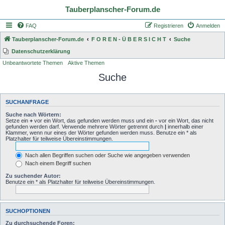
Tauberplanscher-Forum.de
FAQ
Registrieren
Anmelden
Tauberplanscher-Forum.de
F O R E N - Ü B E R S I C H T
Suche
Datenschutzerklärung
Unbeantwortete Themen
Aktive Themen
Suche
SUCHANFRAGE
Suche nach Wörtern:
Setze ein
+
vor ein Wort, das gefunden werden muss und ein
-
vor ein Wort, das nicht
gefunden werden darf. Verwende mehrere Wörter getrennt durch
|
innerhalb einer
Klammer, wenn nur eines der Wörter gefunden werden muss. Benutze ein * als
Platzhalter für teilweise Übereinstimmungen.
Nach allen Begriffen suchen oder Suche wie angegeben verwenden
Nach einem Begriff suchen
Zu suchender Autor:
Benutze ein * als Platzhalter für teilweise Übereinstimmungen.
SUCHOPTIONEN
Zu durchsuchende Foren: