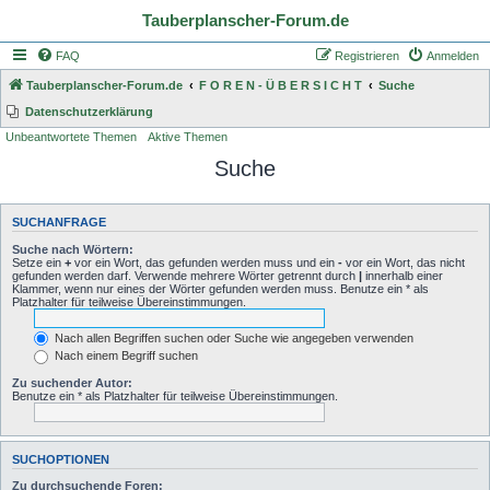
Tauberplanscher-Forum.de
FAQ
Registrieren
Anmelden
Tauberplanscher-Forum.de
F O R E N - Ü B E R S I C H T
Suche
Datenschutzerklärung
Unbeantwortete Themen
Aktive Themen
Suche
SUCHANFRAGE
Suche nach Wörtern:
Setze ein
+
vor ein Wort, das gefunden werden muss und ein
-
vor ein Wort, das nicht
gefunden werden darf. Verwende mehrere Wörter getrennt durch
|
innerhalb einer
Klammer, wenn nur eines der Wörter gefunden werden muss. Benutze ein * als
Platzhalter für teilweise Übereinstimmungen.
Nach allen Begriffen suchen oder Suche wie angegeben verwenden
Nach einem Begriff suchen
Zu suchender Autor:
Benutze ein * als Platzhalter für teilweise Übereinstimmungen.
SUCHOPTIONEN
Zu durchsuchende Foren: