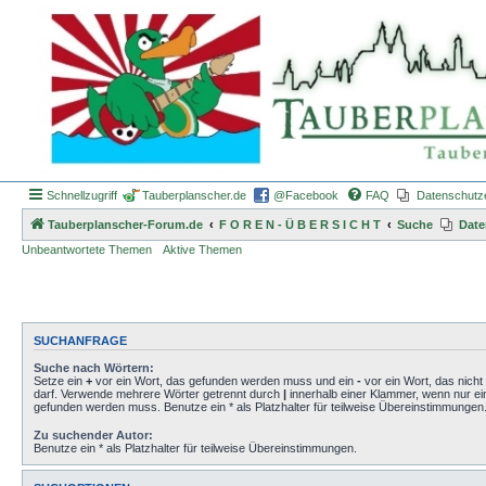
Schnellzugriff
Tauberplanscher.de
@Facebook
FAQ
Datenschutz
Tauberplanscher-Forum.de
F O R E N - Ü B E R S I C H T
Suche
Date
Unbeantwortete Themen
Aktive Themen
SUCHANFRAGE
Suche nach Wörtern:
Setze ein
+
vor ein Wort, das gefunden werden muss und ein
-
vor ein Wort, das nich
darf. Verwende mehrere Wörter getrennt durch
|
innerhalb einer Klammer, wenn nur ei
gefunden werden muss. Benutze ein * als Platzhalter für teilweise Übereinstimmungen
Zu suchender Autor:
Benutze ein * als Platzhalter für teilweise Übereinstimmungen.