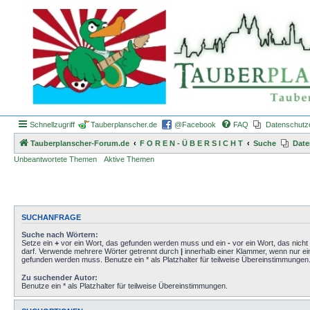
Schnellzugriff
Tauberplanscher.de
@Facebook
FAQ
Datenschutz
Tauberplanscher-Forum.de
F O R E N - Ü B E R S I C H T
Suche
Date
Unbeantwortete Themen
Aktive Themen
SUCHANFRAGE
Suche nach Wörtern:
Setze ein
+
vor ein Wort, das gefunden werden muss und ein
-
vor ein Wort, das nich
darf. Verwende mehrere Wörter getrennt durch
|
innerhalb einer Klammer, wenn nur ei
gefunden werden muss. Benutze ein * als Platzhalter für teilweise Übereinstimmungen
Zu suchender Autor:
Benutze ein * als Platzhalter für teilweise Übereinstimmungen.