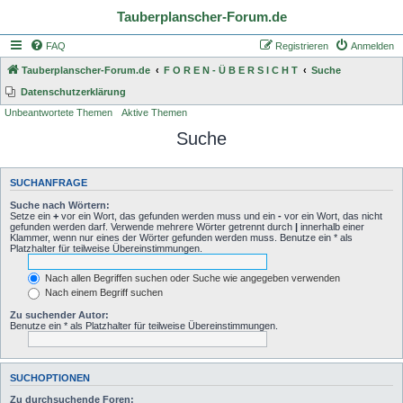
Tauberplanscher-Forum.de
FAQ
Registrieren
Anmelden
Tauberplanscher-Forum.de
F O R E N - Ü B E R S I C H T
Suche
Datenschutzerklärung
Unbeantwortete Themen
Aktive Themen
Suche
SUCHANFRAGE
Suche nach Wörtern:
Setze ein
+
vor ein Wort, das gefunden werden muss und ein
-
vor ein Wort, das nicht
gefunden werden darf. Verwende mehrere Wörter getrennt durch
|
innerhalb einer
Klammer, wenn nur eines der Wörter gefunden werden muss. Benutze ein * als
Platzhalter für teilweise Übereinstimmungen.
Nach allen Begriffen suchen oder Suche wie angegeben verwenden
Nach einem Begriff suchen
Zu suchender Autor:
Benutze ein * als Platzhalter für teilweise Übereinstimmungen.
SUCHOPTIONEN
Zu durchsuchende Foren: