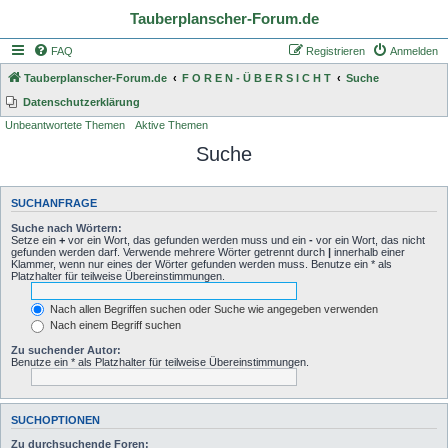
Tauberplanscher-Forum.de
FAQ
Registrieren
Anmelden
Tauberplanscher-Forum.de
F O R E N - Ü B E R S I C H T
Suche
Datenschutzerklärung
Unbeantwortete Themen
Aktive Themen
Suche
SUCHANFRAGE
Suche nach Wörtern:
Setze ein
+
vor ein Wort, das gefunden werden muss und ein
-
vor ein Wort, das nicht
gefunden werden darf. Verwende mehrere Wörter getrennt durch
|
innerhalb einer
Klammer, wenn nur eines der Wörter gefunden werden muss. Benutze ein * als
Platzhalter für teilweise Übereinstimmungen.
Nach allen Begriffen suchen oder Suche wie angegeben verwenden
Nach einem Begriff suchen
Zu suchender Autor:
Benutze ein * als Platzhalter für teilweise Übereinstimmungen.
SUCHOPTIONEN
Zu durchsuchende Foren: