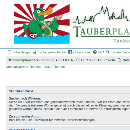
Schnellzugriff
Tauberplanscher.de
@Facebook
FAQ
Datenschutz
Tauberplanscher-Forum.de
F O R E N - Ü B E R S I C H T
Suche
Date
Unbeantwortete Themen
Aktive Themen
SUCHANFRAGE
Suche nach Wörtern:
Setze ein
+
vor ein Wort, das gefunden werden muss und ein
-
vor ein Wort, das nich
darf. Verwende mehrere Wörter getrennt durch
|
innerhalb einer Klammer, wenn nur ei
gefunden werden muss. Benutze ein * als Platzhalter für teilweise Übereinstimmungen
Zu suchender Autor:
Benutze ein * als Platzhalter für teilweise Übereinstimmungen.