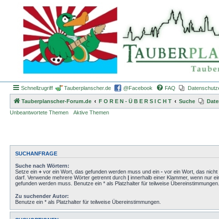
Schnellzugriff
Tauberplanscher.de
@Facebook
FAQ
Datenschutz
Tauberplanscher-Forum.de
F O R E N - Ü B E R S I C H T
Suche
Date
Unbeantwortete Themen
Aktive Themen
SUCHANFRAGE
Suche nach Wörtern:
Setze ein
+
vor ein Wort, das gefunden werden muss und ein
-
vor ein Wort, das nich
darf. Verwende mehrere Wörter getrennt durch
|
innerhalb einer Klammer, wenn nur ei
gefunden werden muss. Benutze ein * als Platzhalter für teilweise Übereinstimmungen
Zu suchender Autor:
Benutze ein * als Platzhalter für teilweise Übereinstimmungen.