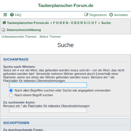
Tauberplanscher-Forum.de
FAQ
Registrieren
Anmelden
Tauberplanscher-Forum.de
F O R E N - Ü B E R S I C H T
Suche
Datenschutzerklärung
Unbeantwortete Themen
Aktive Themen
Suche
SUCHANFRAGE
Suche nach Wörtern:
Setze ein
+
vor ein Wort, das gefunden werden muss und ein
-
vor ein Wort, das nicht
gefunden werden darf. Verwende mehrere Wörter getrennt durch
|
innerhalb einer
Klammer, wenn nur eines der Wörter gefunden werden muss. Benutze ein * als
Platzhalter für teilweise Übereinstimmungen.
Nach allen Begriffen suchen oder Suche wie angegeben verwenden
Nach einem Begriff suchen
Zu suchender Autor:
Benutze ein * als Platzhalter für teilweise Übereinstimmungen.
SUCHOPTIONEN
Zu durchsuchende Foren: