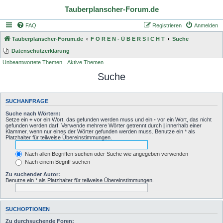
Tauberplanscher-Forum.de
FAQ
Registrieren
Anmelden
Tauberplanscher-Forum.de
F O R E N - Ü B E R S I C H T
Suche
Datenschutzerklärung
Unbeantwortete Themen
Aktive Themen
Suche
SUCHANFRAGE
Suche nach Wörtern:
Setze ein
+
vor ein Wort, das gefunden werden muss und ein
-
vor ein Wort, das nicht
gefunden werden darf. Verwende mehrere Wörter getrennt durch
|
innerhalb einer
Klammer, wenn nur eines der Wörter gefunden werden muss. Benutze ein * als
Platzhalter für teilweise Übereinstimmungen.
Nach allen Begriffen suchen oder Suche wie angegeben verwenden
Nach einem Begriff suchen
Zu suchender Autor:
Benutze ein * als Platzhalter für teilweise Übereinstimmungen.
SUCHOPTIONEN
Zu durchsuchende Foren: